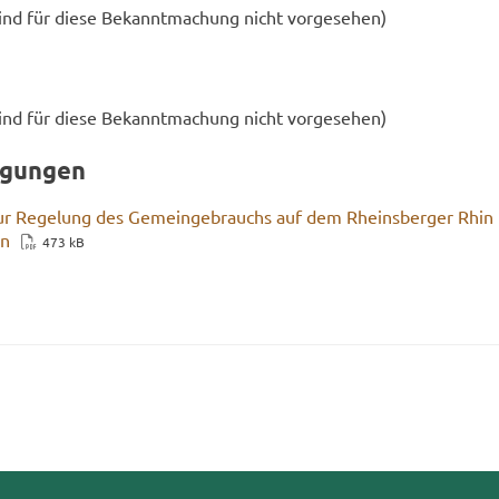
sind für diese Be­kannt­ma­chung nicht vor­ge­se­hen)
sind für diese Be­kannt­ma­chung nicht vor­ge­se­hen)
ü­gun­gen
 zur Re­ge­lung des Ge­mein­ge­brauchs auf dem Rheins­ber­ger Rhin
in
473 kB