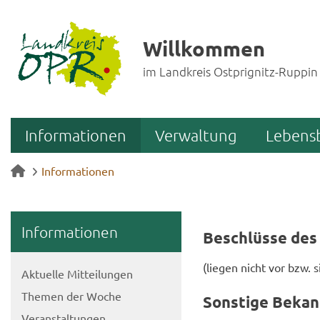
Willkommen
im Landkreis Ostprignitz-Ruppin
Informationen
Verwaltung
Lebens
Informationen
In­for­ma­tio­nen
Be­schlüs­se des 
(lie­gen nicht vor bzw. 
Ak­tu­el­le Mit­tei­lun­gen
The­men der Woche
Sons­ti­ge Be­ka
Ver­an­stal­tun­gen