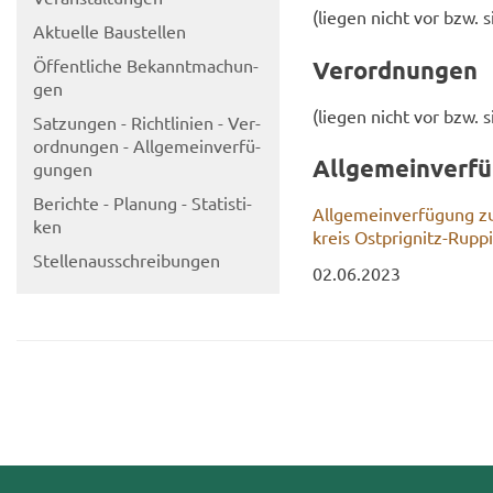
(lie­gen nicht vor bzw. 
Ak­tu­el­le Bau­stel­len
Öf­fent­li­che Be­kannt­ma­chun­
Ver­ord­nun­gen
gen
(lie­gen nicht vor bzw. 
Sat­zun­gen - Richt­li­ni­en - Ver­
ord­nun­gen - All­ge­mein­ver­fü­
All­ge­mein­ver­f
gun­gen
Be­rich­te - Pla­nung - Sta­tis­ti­
All­ge­mein­ver­fü­gung
ken
kreis Ostprignitz-​Rupp
Stel­len­aus­schrei­bun­gen
02.06.2023