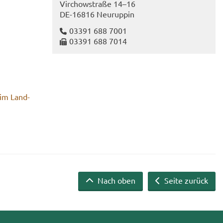
Virch­ow­stra­ße 14–16
DE-​16816 Neu­rup­pin
03391 688 7001
03391 688 7014
 im Land­
Nach oben
Seite zurück