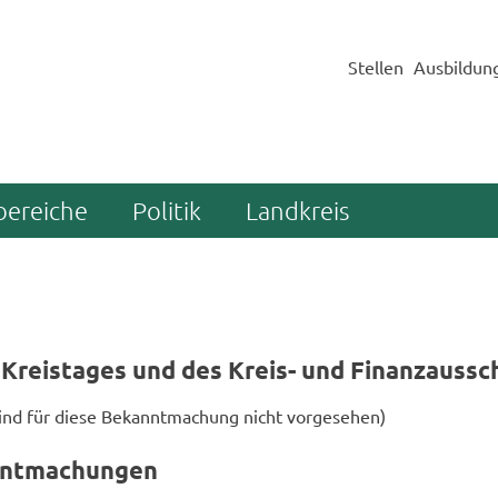
Stellen
Ausbildun
bereiche
Politik
Landkreis
Kreis­ta­ges und des Kreis-​ und Fi­nanz­aus­sc
sind für diese Be­kannt­ma­chung nicht vor­ge­se­hen)
nnt­ma­chun­gen