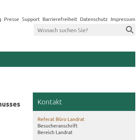
g
Presse
Support
Barrierefreiheit
Datenschutz
Impressum
Kon­takt
hus­ses
Re­fe­rat Büro Land­rat
Be­su­cher­an­schrift
Be­reich Land­rat