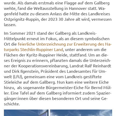
wurde. Als da­mals erst­mals eine Flag­ge auf dem Gall­berg
wehte, fand die Welt­aus­stel­lung in Han­no­ver statt. Wa­
gen­feld hatte zu die­sem An­lass die Mitte des Land­krei­ses
Ostprignitz-​Ruppin, der 2023 30 Jahre alt wird, ver­mes­sen
las­sen.
Im Som­mer 2021 stand der Gall­berg als Landkreis-​
Mittelpunkt er­neut im Fokus, als an die­sem sym­bo­li­schen
Ort die
fei­er­li­che Un­ter­zeich­nung zur Er­wei­te­rung des Na­
tur­parks Stechlin-​Ruppiner Land
, unter an­de­rem um die
Flä­chen der Kyritz-​Ruppiner Heide, statt­fand. Um an die­
ses Er­eig­nis zu er­in­nern, pflanz­ten da­mals die Un­ter­zeich­
ner der Ko­ope­ra­ti­ons­ver­ein­ba­rung, Land­rat Ralf Rein­hardt
und Dirk Il­gen­stein, Prä­si­dent des Lan­des­am­tes für Um­
welt (LfU), ge­mein­sam eine vom Land­kreis ge­stif­te­te
Stiel­ei­che auf dem Gall­berg. Nun kam eine wei­te­re Eiche
hinzu, als so­ge­nann­te Bürgermeister-​Eiche für Bernd Mül­
ler. Eine Tafel auf dem Gall­berg in­for­miert zudem Spa­zier­
gän­ger:innen über die­sen be­son­de­ren Ort und seine Ge­
schich­te.