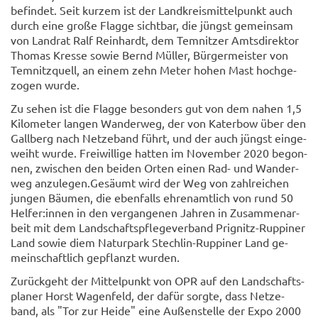
be­fin­det. Seit kur­zem ist der Land­kreis­mit­tel­punkt auch
durch eine große Flag­ge sicht­bar, die jüngst ge­mein­sam
von Land­rat Ralf Rein­hardt, dem Tem­nit­zer Amts­di­rek­tor
Tho­mas Kres­se sowie Bernd Mül­ler, Bür­ger­meis­ter von
Tem­nitz­quell, an einem zehn Meter hohen Mast hoch­ge­
zo­gen wurde.
Zu sehen ist die Flag­ge be­son­ders gut von dem nahen 1,5
Ki­lo­me­ter lan­gen Wan­der­weg, der von Ka­ter­bow über den
Gall­berg nach Net­ze­band führt, und der auch jüngst ein­ge­
weiht wurde. Frei­wil­li­ge hat­ten im No­vem­ber 2020 be­gon­
nen, zwi­schen den bei­den Orten einen Rad- und Wan­der­
weg an­zu­le­gen.Ge­säumt wird der Weg von zahl­rei­chen
jun­gen Bäu­men, die eben­falls eh­ren­amt­lich von rund 50
Hel­fer:innen in den ver­gan­ge­nen Jah­ren in Zu­sam­men­ar­
beit mit dem Land­schafts­pfle­ge­ver­band Prignitz-​Ruppiner
Land sowie diem Na­tur­park Stechlin-​Ruppiner Land ge­
mein­schaft­lich ge­pflanzt wur­den.
Zu­rück­geht der Mit­tel­punkt von OPR auf den Land­schafts­
pla­ner Horst Wa­gen­feld, der dafür sorg­te, dass Net­ze­
band, als "Tor zur Heide" eine Au­ßen­stel­le der Expo 2000