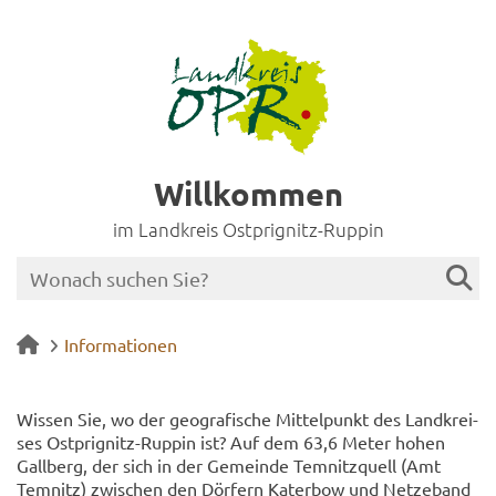
Willkommen
im Landkreis Ostprignitz-Ruppin
Informationen
Wis­sen Sie, wo der geo­gra­fi­sche Mit­tel­punkt des Land­krei­
ses Ostprignitz-​Ruppin ist? Auf dem 63,6 Meter hohen
Gall­berg, der sich in der Ge­mein­de Tem­nitz­quell (Amt
Tem­nitz) zwi­schen den Dör­fern Ka­ter­bow und Net­ze­band