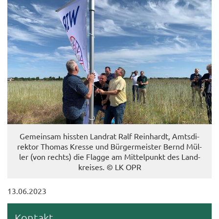
Ge­mein­sam hiss­ten Land­rat Ralf Rein­hardt, Amts­di­
rek­tor Tho­mas Kres­se und Bür­ger­meis­ter Bernd Mül­
ler (von rechts) die Flag­ge am Mit­tel­punkt des Land­
krei­ses. © LK OPR
13.06.2023
Kon­takt