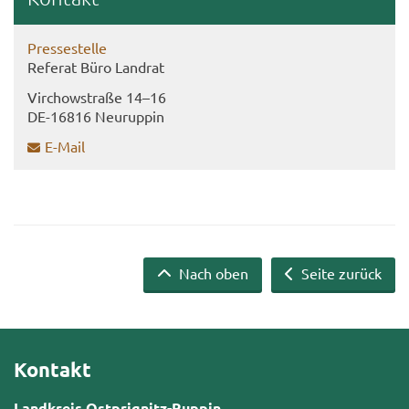
Pres­se­stel­le
Re­fe­rat Büro Land­rat
Virch­ow­stra­ße 14–16
DE-​16816 Neu­rup­pin
E-​Mail
Nach oben
Seite zurück
Kontakt
Landkreis Ostprignitz-Ruppin