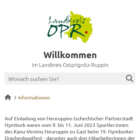
Willkommen
im Landkreis Ostprignitz-Ruppin
Informationen
Auf Ein­la­dung von Neu­rup­pins tsche­chi­scher Part­ner­stadt
Nym­burk waren vom 9. bis 11. Juni 2023 Sport­ler:innen
des Kanu-​Vereins Neu­rup­pin zu Gast beim 19. Nym­bur­ker
Dra­chen­boot­fest - dar­un­ter auch drei Mit­ar­bei­te­rin­nen der