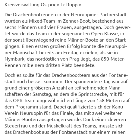
Kreis­ver­wal­tung Ostprignitz-​Ruppin.
Die Dra­chen­boot­ren­nen in der Neu­rup­pi­ner Part­ner­stadt
wur­den als Mixed-​Team im Zehner-​Boot, be­stehend aus
sechs Män­nern und vier Frau­en, aus­ge­tra­gen. Doch ge­wer­
tet wurde das Team in der so­ge­nann­ten Open-​Klasse, in
der sonst über­wie­gend reine Männer-​Boote an den Start
gin­gen. Einen ers­ten gro­ßen Er­folg konn­te die Neu­rup­pi­
ner Mann­schaft be­reits am Frei­tag er­zie­len, als sie in
Nym­burk, das nord­öst­lich von Prag liegt, das 850-​Meter-
Rennen mit einem drit­ten Platz be­en­de­te.
Doch es soll­te für das Dra­chen­boot­team aus der Fon­ta­ne­
stadt noch bes­ser kom­men: Der span­nen­de­re Tag war auf­
grund einer grö­ße­ren An­zahl an teil­neh­men­den Mann­
schaf­ten der Sams­tag, an dem die Sprint­stre­cke, mit für
das OPR-​Team un­ge­wöhn­li­chen Länge von 158 Me­tern auf
dem Pro­gramm stand. Dabei qua­li­fi­zier­te sich der Kanu-​
Verein Neu­rup­pin für das Fi­na­le, das mit zwei wei­te­ren
Männer-​Booten aus­ge­tra­gen wurde. Dank einer cle­ve­ren
Steu­er­frau und der Mus­kel­kraft des Teams, muss­te sich
das Dra­chen­boot aus der Fon­ta­ne­stadt nur einem rei­nen