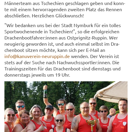
Män­ner­team aus Tsche­chi­en ge­schla­gen geben und konn­
te mit einem her­vor­ra­gen­den zwei­ten Platz das Ren­nen
ab­schlie­ßen. Herz­li­chen Glück­wunsch!
"Wir be­dan­ken uns bei der Stadt Nym­burk für ein tol­les
Sport­wo­chen­en­de in Tsche­chi­en!", so die er­folg­rei­chen
Dra­chen­boot­fah­rer:innen aus Ostprignitz-​Ruppin. Wer
neu­gie­rig ge­wor­den ist, und auch ein­mal selbst im Dra­
chen­boot sit­zen möch­te, kann sich per E-​Mail an
info@kanuverein-​neuruppin.de
wen­den. Der Ver­ein ist
stets auf der Suche nach Nach­wuchs­sport­ler:innen. Die
Trai­nings­zei­ten für das Dra­chen­boot sind diens­tags und
don­ners­tags je­weils um 19 Uhr.