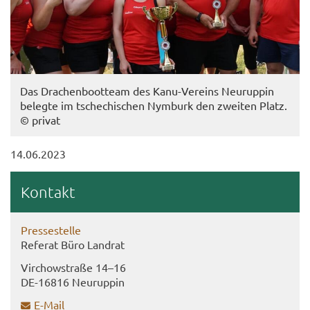
Das Dra­chen­boot­team des Kanu-​Vereins Neu­rup­pin
be­leg­te im tsche­chi­schen Nym­burk den zwei­ten Platz.
© pri­vat
14.06.2023
Kon­takt
Pres­se­stel­le
Re­fe­rat Büro Land­rat
Virch­ow­stra­ße 14–16
DE-​16816 Neu­rup­pin
E-​Mail