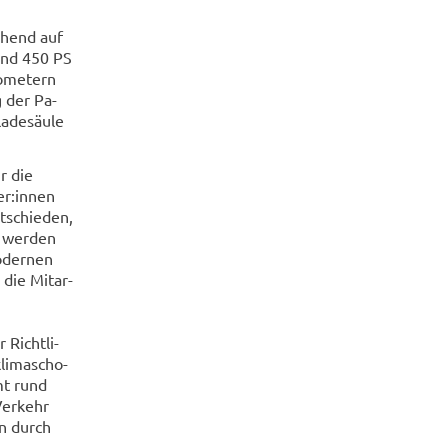
e­hend auf
rund 450 PS
o­me­tern
g der Pa­
a­de­säu­le
r die
ger:innen
t­schie­den,
t wer­den
o­der­nen
die Mit­ar­
Richt­li­
li­ma­scho­
amt rund
Ver­kehr
en durch