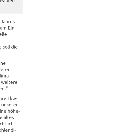
Jah­res
zum Ein­
l­le
 soll die
ine
de­ren
i­ma­
 wei­te­re
den.“
hre Lkw-​
un­se­rer
eine hö­he­
e altes
cht­lich
­len­di­