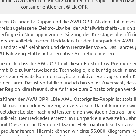
con­tai­ner ent­lee­ren. © LK OPR
­kreis Ostprignitz-​Ruppin und die AWU OPR: Ab dem Juli die­ses 
reis zu­ge­las­se­ne Elektro-​Lkw bei der Abfallwirtschafts-​Union 
folg­te in Neu­rup­pin vor der Sit­zung des Kreis­ta­ges die of­fi­zi­e
 ers­ten voll­elek­tri­schen Heck­la­ders für den Fuhr­park der AWU
Land­rat Ralf Rein­hardt und dem Her­stel­ler Volvo. Das Fahr­zeug
-​Fahrzeug-Flotte auf al­ter­na­ti­ve An­trie­be ein­lei­ten.
reue mich, dass die AWU OPR mit die­ser Elektro-​Lkw-Premiere e
mt. Die zu­kunfts­wei­sen­de Tech­no­lo­gie, die künf­tig auch in an­
R zum Ein­satz kom­men soll, ist ein ak­ti­ver Bei­trag zu mehr Kl
ger Lärm. Das ist vor­bild­lich und ich bin vol­ler Zu­ver­sicht, dass
er Re­gi­on kli­ma­freund­li­che An­trie­be zum Ein­satz brin­gen wer­
fts­füh­rer der AWU OPR: „Die AWU Ostprignitz-​Ruppin ist stolz i
kli­ma­scho­nen­den Fahr­zeug zu ver­stär­ken. Damit kom­men wir 
elt­dienst­leis­ter nach und leis­ten einen wich­ti­gen Bei­trag für 
 Land­kreis. Der Heck­la­der er­setzt im Fuhr­park ein etwa zehn Jahr
 mit Die­sel­mo­tor. Der neue Lkw mit Elek­tro­an­trieb soll vor­aus­si
 pro Jahr fah­ren. Hier­mit kön­nen wir circa 55.000 Ki­lo­gramm Koh