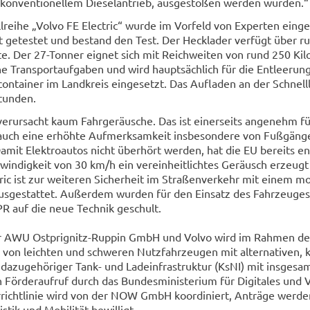
 kon­ven­tio­nel­lem Die­sel­an­trieb, aus­ge­sto­ßen wer­den wür­den.“
­rei­he „Volvo FE Electric“ wurde im Vor­feld von Ex­per­ten ein­g
keit ge­tes­tet und be­stand den Test. Der Heck­la­der ver­fügt über 
e. Der 27-​Tonner eig­net sich mit Reich­wei­ten von rund 250 Ki­l
che Trans­port­auf­ga­ben und wird haupt­säch­lich für die Ent­lee­run
con­tai­ner im Land­kreis ein­ge­setzt. Das Auf­la­den an der Schnell­l
tun­den.
er­ur­sacht kaum Fahr­ge­räu­sche. Das ist ei­ner­seits an­ge­nehm fü
auch eine er­höh­te Auf­merk­sam­keit ins­be­son­de­re von Fuß­gän­
amit Elek­tro­au­tos nicht über­hört wer­den, hat die EU be­reits en
win­dig­keit von 30 km/h ein ver­ein­heit­lich­tes Ge­räusch er­zeug
ric ist zur wei­te­ren Si­cher­heit im Stra­ßen­ver­kehr mit einem m
­ge­stat­tet. Au­ßer­dem wur­den für den Ein­satz des Fahr­zeu­ges 
 auf die neue Tech­nik ge­schult.
er AWU Ostprignitz-​Ruppin GmbH und Volvo wird im Rah­men der 
von leich­ten und schwe­ren Nutz­fahr­zeu­gen mit al­ter­na­ti­ven, k
a­zu­ge­hö­ri­ger Tank- und La­dein­fra­struk­tur (KsNI) mit ins­ge­s
ör­der­auf­ruf durch das Bun­des­mi­nis­te­ri­um für Di­gi­ta­les und 
r­richt­li­nie wird von der NOW GmbH ko­or­di­niert, An­trä­ge wer­d
tik und Mo­bi­li­tät be­wil­ligt.