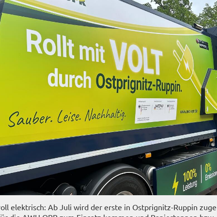
 voll elek­trisch: Ab Juli wird der erste in Ostprignitz-​Ruppin zu­ge­
für die AWU OPR zum Ein­satz kom­men und Pa­pier­ton­nen bzw. 