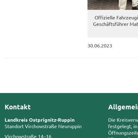
Of­fi­zi­el­le Fahr­z
Geschäftsführer Mat­t
30.06.2023
Kontakt
Allgemei
Landkreis Ostprignitz-Ruppin
Die Kreisver
Standort Virchowstraße Neuruppin
festgelegt, in
Öffnungszeit
Virchowstraße 14–16