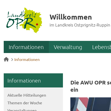
Willkommen
im Landkreis Ostprignitz-Ruppin
Informationen
Verwaltung
Lebens
Informationen
In­for­ma­tio­nen
Die AWU OPR set
ein
Ak­tu­el­le Mit­tei­lun­gen
The­men der Woche
Ver­an­stal­tun­gen