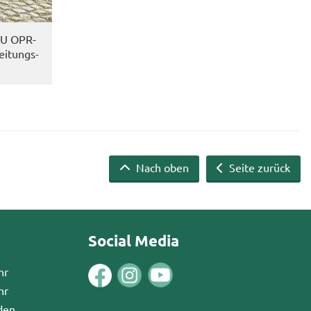
WU OPR-​
ei­tungs­
Nach oben
Seite zurück
Social Media
hr
hr
den