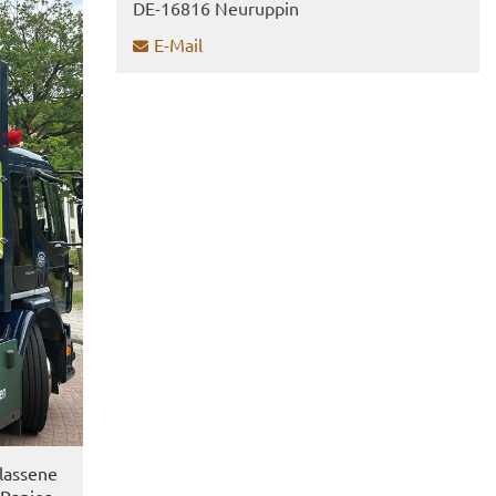
DE-​16816 Neu­rup­pin
E-​Mail
las­se­ne
Pa­pier­