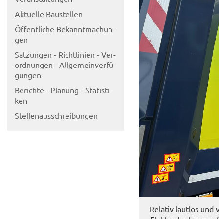
Ak­tu­el­le Bau­stel­len
Öf­fent­li­che Be­kannt­ma­chun­
gen
Sat­zun­gen - Richt­li­ni­en - Ver­
ord­nun­gen - All­ge­mein­ver­fü­
gun­gen
Be­rich­te - Pla­nung - Sta­tis­ti­
ken
Stel­len­aus­schrei­bun­gen
Re­la­tiv laut­los und
Elektro-​Lastwagen 