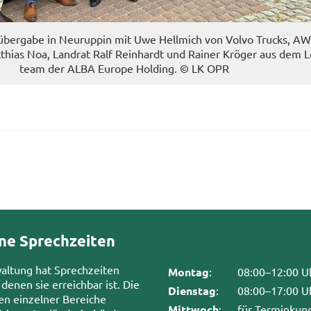
eug­über­ga­be in Neu­rup­pin mit Uwe Hell­mich von Volvo Trucks, A
hi­as Noa, Land­rat Ralf Rein­hardt und Rai­ner Krö­ger aus dem L
team der ALBA Eu­ro­pe Hol­ding. © LK OPR
ne Sprechzeiten
waltung hat Sprechzeiten
Montag
:
08:00–12:00 U
 denen sie erreichbar ist. Die
Dienstag
:
08:00–17:00 U
en einzelner Bereiche
Mittwoch
:
für Terminkun