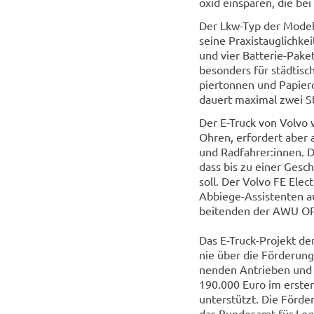
oxid ein­spa­ren, die bei
Der Lkw-​Typ der Mo­dell
seine Pra­xis­taug­lich­
und vier Batterie-​Paket
be­son­ders für städ­ti­s
pier­ton­nen und Pa­pier­
dau­ert ma­xi­mal zwei S
Der E-​Truck von Volvo v
Ohren, er­for­dert aber 
und Rad­fah­rer:innen. D
dass bis zu einer Ge­sch
soll. Der Volvo FE Elect
Abbiege-​Assistenten aus
bei­ten­den der AWU OPR
Das E-​Truck-Projekt d
nie über die För­de­rung 
nen­den An­trie­ben und d
190.000 Euro im ers­ten F
un­ter­stützt. Die För­de
das Bun­des­amt für Lo­gis­