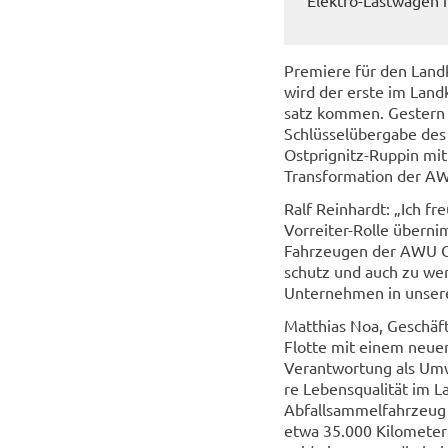
Pre­mie­re für den Land
wird der erste im Land­k
satz kom­men. Ges­tern er­
Schlüs­sel­über­ga­be des
Ostprignitz-​Ruppin mit 
Trans­for­ma­ti­on der AWU
Ralf Rein­hardt: „Ich f
Vorreiter-​Rolle über­nim
Fahr­zeu­gen der AWU OP
schutz und auch zu we­ni­
Un­ter­neh­men in un­se­r
Mat­thi­as Noa, Ge­schä
Flotte mit einem neuen 
Ver­ant­wor­tung als Um­w
re Le­bens­qua­li­tät im
Ab­fall­sam­mel­fahr­zeug
etwa 35.000 Ki­lo­me­ter