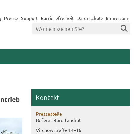
g
Presse
Support
Barrierefreiheit
Datenschutz
Impressum
Kon­takt
n­trieb
Pres­se­stel­le
Re­fe­rat Büro Land­rat
Virch­ow­stra­ße 14–16