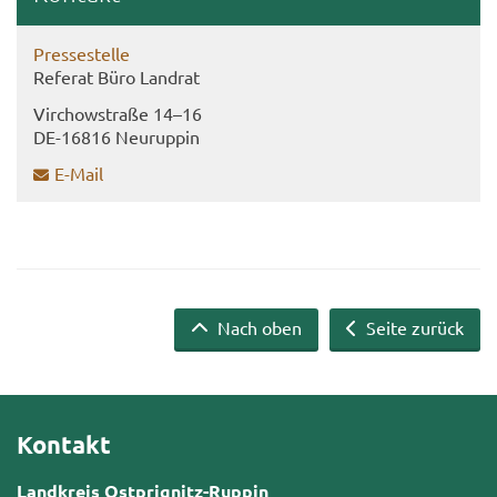
Pres­se­stel­le
Re­fe­rat Büro Land­rat
Virch­ow­stra­ße 14–16
DE-​16816 Neu­rup­pin
E-​Mail
Nach oben
Seite zurück
Kontakt
Landkreis Ostprignitz-Ruppin