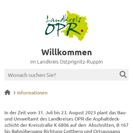
Willkommen
im Landkreis Ostprignitz-Ruppin
Informationen
In der Zeit vom 31. Juli bis 23. Au­gust 2023 plant das Bau-
und Um­welt­amt des Land­krei­ses OPR die Asphalt­deck­
schicht der Kreis­stra­ße K 6806 auf den Ab­schnit­ten, B 167
bis Bahn­über­gang Rich­tung Gott­berg und Orts­aus­gang