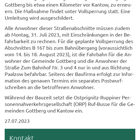
Gott­berg bis etwa einen Ki­lo­me­ter vor Kan­tow, zu er­neu­
ern. Die Maß­nah­me fin­det unter Voll­sper­rung statt. Eine
Um­lei­tung wird aus­ge­schil­dert.
Alle An­woh­ner die­ser Stra­ßen­ab­schnit­te müs­sen zudem
ab Mon­tag, 31. Juli 2023, mit Ein­schrän­kun­gen in der Be­
fahr­bar­keit zu rech­nen. Für die ge­plan­te Voll­sper­rung des
Ab­schnit­tes B 167 bis zum Bahn­über­gang (vor­aus­sicht­lich
vom 14. bis 18. Au­gust 2023), ist die Fahr­bahn für die An­
woh­ner der Ge­mein­de Gott­berg und die An­woh­ner der
Stra­ße Zum Bahn­hof Nr. 3 und 4 nur in und aus Rich­tung
Paal­zow be­fahr­bar. Sei­tens der Bau­fir­ma er­folgt zur In­for­
ma­ti­on des ge­nau­en Ter­mins ein se­pa­ra­tes Post­wurf­
schrei­ben an die be­trof­fe­nen An­woh­ner.
Wäh­rend der Bau­zeit setzt die Ostprignitz-​Ruppiner Per­
so­nen­nah­ver­kehrs­ge­sell­schaft (ORP) Ruf-​Busse für die Ge­
mein­den Gott­berg und Kan­tow ein.
27.07.2023
Kon­takt