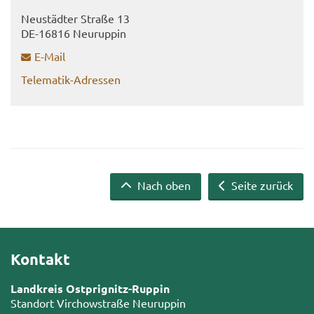
Neu­städ­ter Stra­ße 13
DE-​16816 Neu­rup­pin
E-​Mail
Telematik-​Adressen
Nach oben
Seite zurück
Kontakt
Landkreis Ostprignitz-Ruppin
Standort Virchowstraße Neuruppin