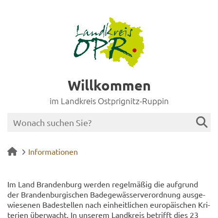
Willkommen
im Landkreis Ostprignitz-Ruppin
Informationen
Im Land Bran­den­burg wer­den re­gel­mä­ßig die auf­grund
der Bran­den­bur­gi­schen Ba­de­ge­wäs­ser­ver­ord­nung aus­ge­
wie­se­nen Ba­de­stel­len nach ein­heit­li­chen eu­ro­päi­schen Kri­
te­ri­en über­wacht. In un­se­rem Land­kreis be­trifft dies 23