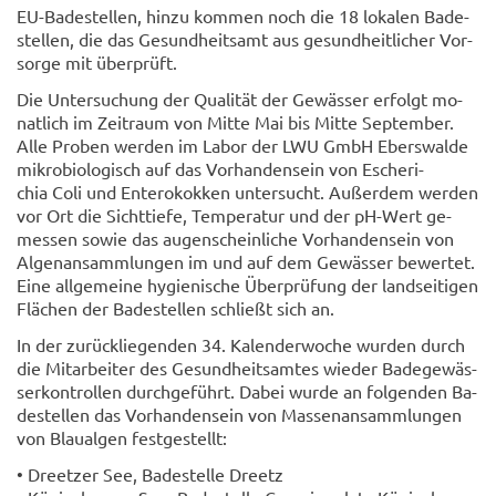
EU-​Badestellen, hinzu kom­men noch die 18 lo­ka­len Ba­de­
stel­len, die das Ge­sund­heits­amt aus ge­sund­heit­li­cher Vor­
sor­ge mit über­prüft.
Die Un­ter­su­chung der Qua­li­tät der Ge­wäs­ser er­folgt mo­
nat­lich im Zeit­raum von Mitte Mai bis Mitte Sep­tem­ber.
Alle Pro­ben wer­den im Labor der LWU GmbH Ebers­wal­de
mi­kro­bio­lo­gisch auf das Vor­han­den­sein von Esche­ri­
chia Coli und En­te­ro­kok­ken un­ter­sucht. Au­ßer­dem wer­den
vor Ort die Sicht­tie­fe, Tem­pe­ra­tur und der pH-​Wert ge­
mes­sen sowie das au­gen­schein­li­che Vor­han­den­sein von
Al­ge­n­an­samm­lun­gen im und auf dem Ge­wäs­ser be­wer­tet.
Eine all­ge­mei­ne hy­gie­ni­sche Über­prü­fung der land­sei­ti­gen
Flä­chen der Ba­de­stel­len schließt sich an.
In der zu­rück­lie­gen­den 34. Ka­len­der­wo­che wur­den durch
die Mit­ar­bei­ter des Ge­sund­heits­am­tes wie­der Ba­de­ge­wäs­
ser­kon­trol­len durch­ge­führt. Dabei wurde an fol­gen­den Ba­
de­stel­len das Vor­han­den­sein von Mas­sen­an­samm­lun­gen
von Blau­al­gen fest­ge­stellt:
• Dreet­zer See, Ba­de­stel­le Dreetz