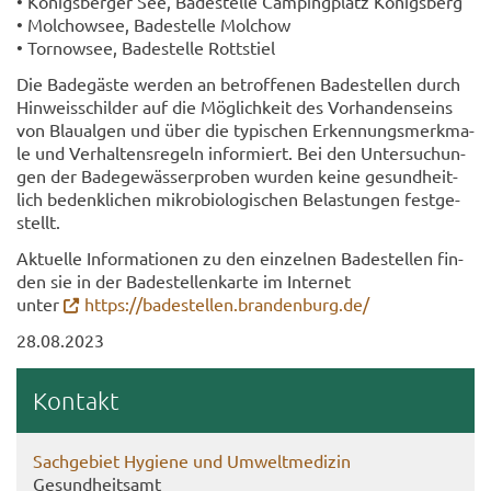
• Kö­nigs­ber­ger See, Ba­de­stel­le Cam­ping­platz Kö­nigs­berg
• Mol­chow­see, Ba­de­stel­le Mol­chow
• Tor­no­w­see, Ba­de­stel­le Rott­stiel
Die Ba­de­gäs­te wer­den an be­trof­fe­nen Ba­de­stel­len durch
Hin­weis­schil­der auf die Mög­lich­keit des Vor­han­den­seins
von Blau­al­gen und über die ty­pi­schen Er­ken­nungs­merk­ma­
le und Ver­hal­tens­re­geln in­for­miert. Bei den Un­ter­su­chun­
gen der Ba­de­ge­wäs­ser­pro­ben wur­den keine ge­sund­heit­
lich be­denk­li­chen mi­kro­bio­lo­gi­schen Be­las­tun­gen fest­ge­
stellt.
Ak­tu­el­le In­for­ma­tio­nen zu den ein­zel­nen Ba­de­stel­len fin­
den sie in der Ba­de­stel­len­kar­te im In­ter­net
unter
https://ba­de­stel­len.bran­den­burg.de/
28.08.2023
Kon­takt
Sach­ge­biet Hy­gie­ne und Um­welt­me­di­zin
Ge­sund­heits­amt