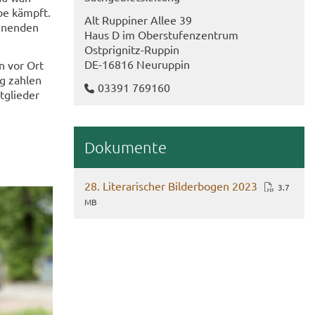
ebe kämpft.
Alt Rup­pi­ner Allee 39
n­nen­den
Haus D im Ober­stu­fen­zen­trum
Ostprignitz-​Ruppin
DE-​16816 Neu­rup­pin
ken vor Ort
ng zah­len
03391 769160
­glie­der
Do­ku­men­te
28. Li­te­ra­ri­scher Bil­der­bo­gen 2023
3.7
MB