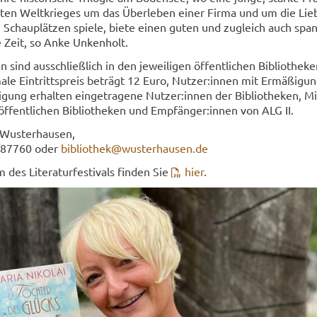
ten Welt­krie­ges um das Über­le­ben einer Firma und um die Li
 Schau­plät­zen spie­le, biete einen guten und zu­gleich auch spa
ge Zeit, so Anke Un­ken­holt.
n sind aus­schließ­lich in den je­wei­li­gen öf­fent­li­chen Bi­blio­the­
­le Ein­tritts­preis be­trägt 12 Euro, Nut­zer:innen mit Er­mä­ßi­gu
gung er­hal­ten ein­ge­tra­ge­ne Nut­zer:innen der Bi­blio­the­ken, Mit
öf­fent­li­chen Bi­blio­the­ken und Emp­fän­ger:innen von ALG II.
 Wus­ter­hau­sen,
9/87760 oder
bi­blio­thek@wus­ter­hau­sen.de
es Li­te­ra­tur­fes­ti­vals fin­den Sie
hier
.