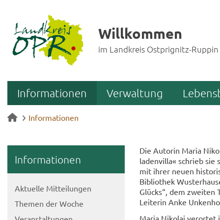
Willkommen
im Landkreis Ostprignitz-Ruppin
Informationen
Verwaltung
Lebens
Informationen
Die Au­torin Maria Ni­ko­l
In­for­ma­tio­nen
la­den­vil­la« schrieb si
mit ihrer neuen his­to­ri
Bi­blio­thek Wus­ter­ha
Ak­tu­el­le Mit­tei­lun­gen
Glücks“, dem zwei­ten Te
Leiterin Anke Un­ken­hol
The­men der Woche
Maria Ni­ko­lai ver­or­tet
Ver­an­stal­tun­gen