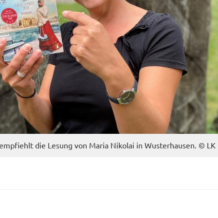
emp­fiehlt die Le­sung von Maria Ni­ko­lai in Wus­ter­hau­sen. © L