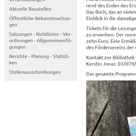
rend des Endes des Ers­
Ak­tu­el­le Bau­stel­len
Das Buch, das an vie­len
Öf­fent­li­che Be­kannt­ma­chun­
Ein­blick in die da­ma­li­
gen
Ti­ckets für die Le­sun­ge
Sat­zun­gen - Richt­li­ni­en - Ver­
zu er­wer­ben. Der nor­ma
ord­nun­gen - All­ge­mein­ver­fü­
zehn Euro. Eine Er­mä­ßi­
gun­gen
des För­der­ver­eins der 
Be­rich­te - Pla­nung - Sta­tis­ti­
Kon­takt zur Bi­blio­thek
ken
Kers­tin Jonas: 03397
Stel­len­aus­schrei­bun­gen
Das ge­sam­te Pro­gramm d