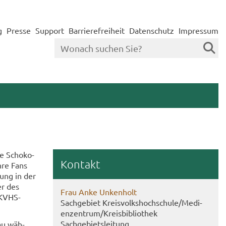
g
Presse
Support
Barrierefreiheit
Datenschutz
Impressum
ie Scho­ko­
Kon­takt
ihre Fans
sung in der
er des
Frau Anke Un­ken­holt
 KVHS-​
Sach­ge­biet Kreis­volks­hoch­schu­le/Me­di­
en­zen­trum/Kreis­bi­blio­thek
Sach­ge­biets­lei­tung
rau wäh­