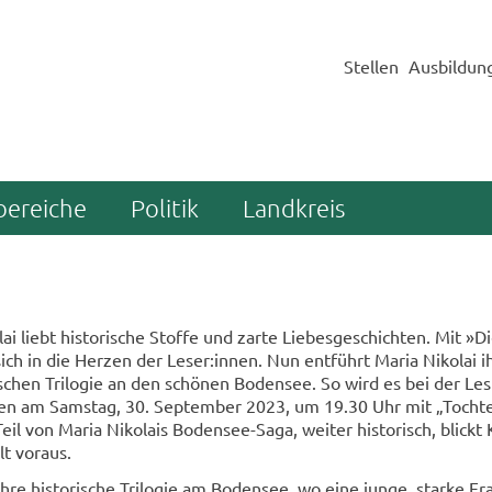
Stellen
Ausbildun
bereiche
Politik
Landkreis
ai liebt his­to­ri­sche Stof­fe und zarte Lie­bes­ge­schich­ten. Mit »D
e sich in die Her­zen der Leser:innen. Nun ent­führt Maria Ni­ko­lai 
­schen Tri­lo­gie an den schö­nen Bo­den­see. So wird es bei der Le­
u­sen am Sams­tag, 30. Sep­tem­ber 2023, um 19.30 Uhr mit „Toch­t
il von Maria Ni­ko­lais Bodensee-​Saga, wei­ter his­to­risch, blickt
t vor­aus.
 ihre his­to­ri­sche Tri­lo­gie am Bo­den­see, wo eine junge, star­ke F