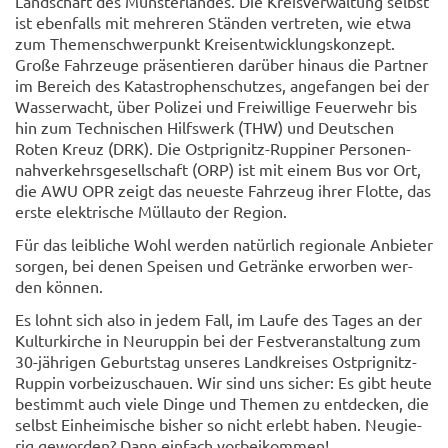
Land­schaft des Müns­ter­lan­des. Die Kreis­ver­wal­tung selbst
ist eben­falls mit meh­re­ren Stän­den ver­tre­ten, wie etwa
zum The­men­schwer­punkt Kreis­ent­wick­lungs­kon­zept.
Große Fahr­zeu­ge prä­sen­tie­ren dar­über hin­aus die Part­ner
im Be­reich des Ka­ta­stro­phen­schut­zes, an­ge­fan­gen bei der
Was­ser­wacht, über Po­li­zei und Frei­wil­li­ge Feu­er­wehr bis
hin zum Tech­ni­schen Hilfs­werk (THW) und Deut­schen
Roten Kreuz (DRK). Die Ostprignitz-​Ruppiner Per­so­nen­
nah­ver­kehrs­ge­sell­schaft (ORP) ist mit einem Bus vor Ort,
die AWU OPR zeigt das neu­es­te Fahr­zeug ihrer Flot­te, das
erste elek­tri­sche Müll­au­to der Re­gi­on.
Für das leib­li­che Wohl wer­den na­tür­lich re­gio­na­le An­bie­ter
sor­gen, bei denen Spei­sen und Ge­trän­ke er­wor­ben wer­
den kön­nen.
Es lohnt sich also in jedem Fall, im Laufe des Tages an der
Kul­tur­kir­che in Neu­rup­pin bei der Fest­ver­an­stal­tung zum
30-​jährigen Ge­burts­tag un­se­res Land­krei­ses Ostprignitz-​
Ruppin vor­bei­zu­schau­en. Wir sind uns si­cher: Es gibt heute
be­stimmt auch viele Dinge und The­men zu ent­de­cken, die
selbst Ein­hei­mi­sche bis­her so nicht er­lebt haben. Neu­gie­
rig ge­wor­den? Dann ein­fach vor­bei­kom­men!