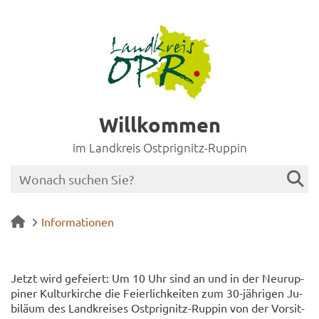
Willkommen
im Landkreis Ostprignitz-Ruppin
Informationen
Jetzt wird ge­fei­ert: Um 10 Uhr sind an und in der Neu­rup­
pi­ner Kul­tur­kir­che die Fei­er­lich­kei­ten zum 30-​jährigen Ju­
bi­lä­um des Land­krei­ses Ostprignitz-​Ruppin von der Vor­sit­