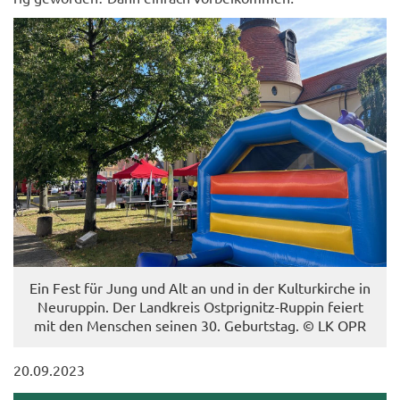
Ein Fest für Jung und Alt an und in der Kul­tur­kir­che in
Neu­rup­pin. Der Land­kreis Ostprignitz-​Ruppin fei­ert
mit den Men­schen sei­nen 30. Ge­burts­tag. © LK OPR
20.09.2023