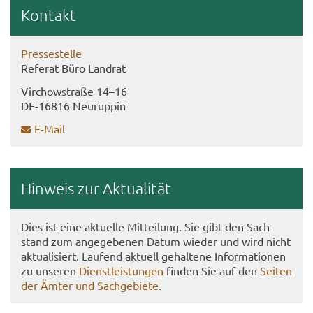
Kon­takt
Pres­se­stel­le
Re­fe­rat Büro Land­rat
Virch­ow­stra­ße 14–16
DE-​16816 Neu­rup­pin
E-​Mail
Hin­weis zur Ak­tua­li­tät
Dies ist eine ak­tu­el­le Mit­tei­lung. Sie gibt den Sach­
stand zum an­ge­ge­be­nen Datum wie­der und wird nicht
ak­tua­li­siert. Lau­fend ak­tu­ell ge­hal­te­ne In­for­ma­tio­nen
zu un­se­ren
Dienst­leis­tun­gen
fin­den Sie auf den
Sei­ten
der Ämter und Sach­ge­bie­te
.