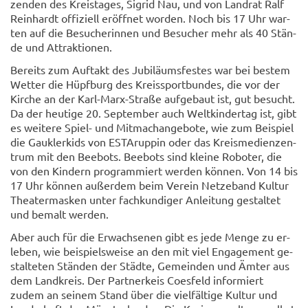
zen­den des Kreis­ta­ges, Sig­rid Nau, und von Land­rat Ralf
Rein­hardt of­fi­zi­ell er­öff­net wor­den. Noch bis 17 Uhr war­
ten auf die Be­su­che­rin­nen und Be­su­cher mehr als 40 Stän­
de und At­trak­tio­nen.
Be­reits zum Auf­takt des Ju­bi­lä­ums­fes­tes war bei bes­tem
Wet­ter die Hüpf­burg des Kreis­sport­bun­des, die vor der
Kir­che an der Karl-​Marx-Straße auf­ge­baut ist, gut be­sucht.
Da der heu­ti­ge 20. Sep­tem­ber auch Welt­kin­der­tag ist, gibt
es wei­te­re Spiel-​ und Mit­ma­ch­an­ge­bo­te, wie zum Bei­spiel
die Gauk­ler­kids von ES­TArup­pin oder das Kreis­me­di­en­zen­
trum mit den Bee­bots. Bee­bots sind klei­ne Ro­bo­ter, die
von den Kin­dern pro­gram­miert wer­den kön­nen. Von 14 bis
17 Uhr kön­nen au­ßer­dem beim Ver­ein Net­ze­band Kul­tur
Thea­ter­mas­ken unter fach­kun­di­ger An­lei­tung ge­stal­tet
und be­malt wer­den.
Aber auch für die Er­wach­se­nen gibt es jede Menge zu er­
le­ben, wie bei­spiels­wei­se an den mit viel En­ga­ge­ment ge­
stal­te­ten Stän­den der Städ­te, Ge­mein­den und Ämter aus
dem Land­kreis. Der Part­ner­keis Coes­feld in­for­miert
zudem an sei­nem Stand über die viel­fäl­ti­ge Kul­tur und