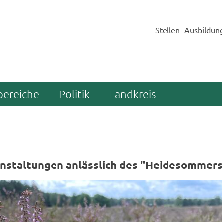
Stellen
Ausbildun
bereiche
Politik
Landkreis
an­stal­tun­gen an­läss­lich des "Hei­desom­me