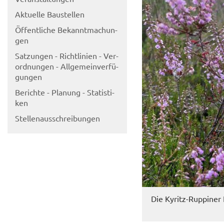
Ak­tu­el­le Bau­stel­len
Öf­fent­li­che Be­kannt­ma­chun­
gen
Sat­zun­gen - Richt­li­ni­en - Ver­
ord­nun­gen - All­ge­mein­ver­fü­
gun­gen
Be­rich­te - Pla­nung - Sta­tis­ti­
ken
Stel­len­aus­schrei­bun­gen
Die Kyritz-​Ruppiner 