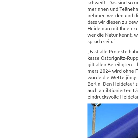
schweift. Das sind so un­
me­rin­nen und Teil­neh
neh­men wer­den und die
dass wir die­sen zu be­w
Heide nun mit Ihnen zu
wer die Natur kennt, wir
spruch sein."
„Fast alle Pro­jek­te h
kas­se Ostprignitz-​Rupp
gilt allen Be­tei­lig­ten
mers 2024 wird ohne Fr
wurde die Wette jüngst 
Ber­lin. Den Hei­de­lauf 
auch amib­tio­nier­ten Lä
ein­drucks­vol­le Hei­de­la