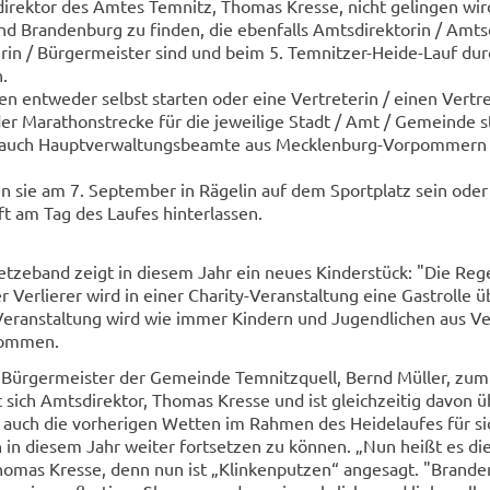
­rek­tor des Amtes Tem­nitz, Tho­mas Kres­se, nicht ge­lin­gen wi
nd Bran­den­burg zu fin­den, die eben­falls Amts­di­rek­to­rin / Amts­d
e­rin / Bür­ger­meis­ter sind und beim 5. Temnitzer-​Heide-Lauf du
n.
en ent­we­der selbst star­ten oder eine Ver­tre­te­rin / einen Ver­tre­
er Ma­ra­thon­stre­cke für die je­wei­li­ge Stadt / Amt / Ge­mein­de s
en auch Haupt­ver­wal­tungs­be­am­te aus Mecklenburg-​Vorpommern 
sie am 7. Sep­tem­ber in Rä­ge­lin auf dem Sport­platz sein oder al
ft am Tag des Lau­fes hin­ter­las­sen.
­ze­band zeigt in die­sem Jahr ein neues Kin­der­stück: "Die Re­ge
Ver­lie­rer wird in einer Charity-​Veranstaltung eine Gast­rol­le ü
er­an­stal­tung wird wie immer Kin­dern und Ju­gend­li­chen aus Ve
kom­men.
 Bür­ger­meis­ter der Ge­mein­de Tem­nitz­quell, Bernd Mül­ler, zum
 sich Amts­di­rek­tor, Tho­mas Kres­se und ist gleich­zei­tig davon 
at auch die vor­he­ri­gen Wet­ten im Rah­men des Hei­de­lau­fes für s
 in die­sem Jahr wei­ter fort­set­zen zu kön­nen. „Nun heißt es di
o­mas Kres­se, denn nun ist „Klin­ken­put­zen“ an­ge­sagt. "Bran­de