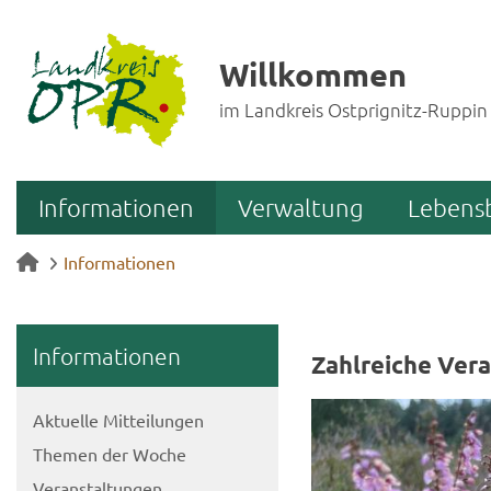
Willkommen
im Landkreis Ostprignitz-Ruppin
Informationen
Verwaltung
Lebens
Informationen
In­for­ma­tio­nen
Zahl­rei­che Ver­
Ak­tu­el­le Mit­tei­lun­gen
The­men der Woche
Ver­an­stal­tun­gen