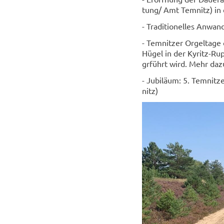
tung/ Amt Tem­nitz) in
- Tra­di­tio­nel­les An­wa
- Tem­nit­zer Or­gel­ta
Hügel in der Kyritz-​Ru
grführt wird. Mehr da
- Ju­bi­lä­um: 5. Temnit
nitz)