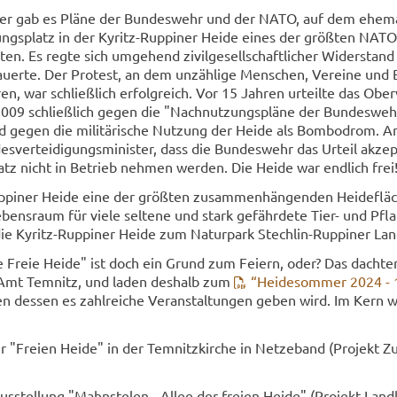
r gab es Pläne der Bun­des­wehr und der NATO, auf dem ehe­ma­
bungs­platz in der Kyritz-​Ruppiner Heide eines der größ­ten NATO-
. Es regte sich um­ge­hend zi­vil­ge­sell­schaft­li­cher Wi­der­stand
u­er­te. Der Pro­test, an dem un­zäh­li­ge Men­schen, Ver­ei­ne und 
waren, war schließ­lich er­folg­reich. Vor 15 Jah­ren ur­teil­te das Ober
2009 schließ­lich gegen die "Nach­nut­zungs­plä­ne der Bun­des­we
and gegen die mi­li­tä­ri­sche Nut­zung der Heide als Bom­bo­drom. A
s­ver­tei­di­gungs­mi­nis­ter, dass die Bun­des­wehr das Ur­teil ak­zep
tz nicht in Be­trieb neh­men wer­den. Die Heide war end­lich frei
ppiner Heide eine der größ­ten zu­sam­men­hän­gen­den Hei­de­flä­
­bens­raum für viele sel­te­ne und stark ge­fähr­de­te Tier- und Pfla
die Kyritz-​Ruppiner Heide zum Na­tur­park Stechlin-​Ruppiner Lan
re Freie Heide" ist doch ein Grund zum Fei­ern, oder? Das dach­te
 Amt Tem­nitz, und laden des­halb zum
“Hei­desom­mer 2024 - 
n des­sen es zahl­rei­che Ver­an­stal­tun­gen geben wird. Im Kern 
 zur "Frei­en Heide" in der Tem­nitz­kir­che in Net­ze­band (Pro­jekt Z
us­stel­lung "Mahn­s­te­len - Allee der frei­en Heide" (Pro­jekt Land­k