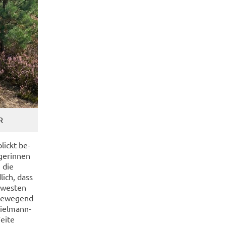
R
blickt be­
ge­rin­nen
, die
lich, dass
­wes­ten
be­we­gend
ielmann-​
Weite