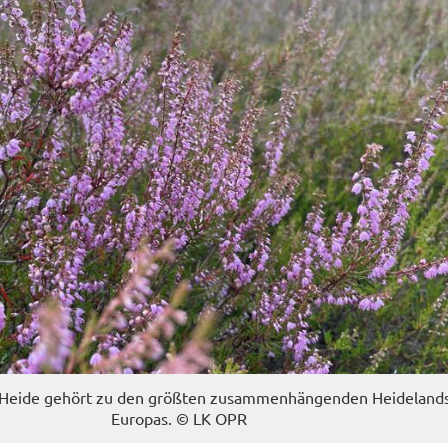
Heide ge­hört zu den größ­ten zu­sam­men­hän­gen­den Hei­de­land­
Eu­ro­pas. © LK OPR