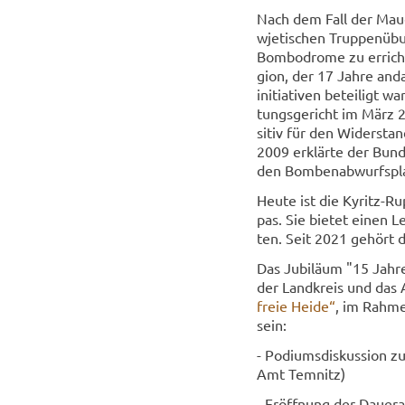
Nach dem Fall der Maue
wje­ti­schen Trup­pen­ü
Bombodrome zu er­rich­ten
gi­on, der 17 Jahre an­da
initia­ti­ven be­tei­ligt 
tungs­ge­richt im März 
si­tiv für den Wi­der­st
2009 er­klär­te der Bun­de
den Bom­ben­ab­wurfs­pla
Heute ist die Kyritz-​Ru
pas. Sie bie­tet einen Le
ten. Seit 2021 ge­hört 
Das Ju­bi­lä­um "15 Jah
der Land­kreis und das
freie Heide“
, im Rah­me
sein:
- Po­di­ums­dis­kus­si­on
Amt Tem­nitz)
- Er­öff­nung der Dau­er­a