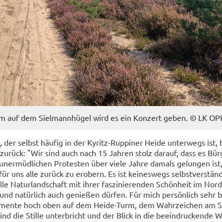
m auf dem Siel­mann­hü­gel wird es ein Kon­zert geben. © LK OP
, der selbst häu­fig in der Kyritz-​Ruppiner Heide un­ter­wegs ist, 
 zu­rück: "Wir sind auch nach 15 Jah­ren stolz dar­auf, dass es Bür­
n­er­müd­li­chen Pro­tes­ten über viele Jahre da­mals ge­lun­gen ist
r uns alle zu­rück zu er­obern. Es ist kei­nes­wegs selbst­ver­ständ­
le Na­tur­land­schaft mit ihrer fas­zi­nie­ren­den Schön­heit im Nord
 und na­tür­lich auch ge­nie­ßen dür­fen. Für mich per­sön­lich sehr 
­men­te hoch oben auf dem Heide-​Turm, dem Wahr­zei­chen am S
 die Stil­le un­ter­bricht und der Blick in die be­ein­dru­cken­de 