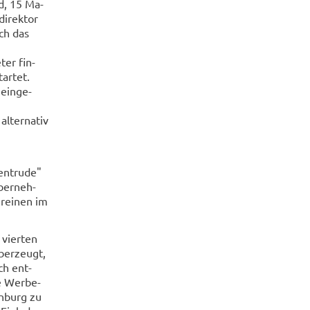
rd, 15 Ma­
i­rek­tor
rch das
ter fin­
tar­tet.
ein­ge­
­ter­na­tiv
n­tru­de"
ber­neh­
r­ei­nen im
 vier­ten
über­zeugt,
ich ent­
e Wer­be­
n­burg zu