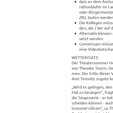
dass es dem Amts­di
ra­thon­läu­fer im La
oder Bür­ger­meis­t
ZIEL lau­fen wer­de
Die Kol­le­gen müs­s
den, die / der auf d
Al­ter­na­tiv kön­n
setzt wer­den.
Ge­mein­sam müs­sen 
eine Vi­deo­bot­scha
WETT­EIN­SATZ:
Der Thea­ter­som­mer Net
von Theo­dor Storm. Der 
men. Der Erlös die­ser V
Amt Tem­nitz zu­gu­te 
„Wird es ge­lin­gen, den
Mal zu be­sie­gen“, fragt
die Sie­ges­se­rie - er h
schei­den kön­nen - auch
trom­mel rüh­ren“, so Th