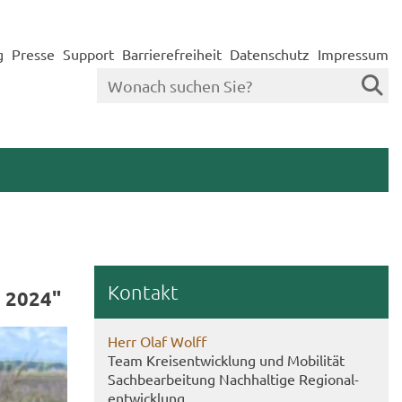
g
Presse
Support
Barrierefreiheit
Datenschutz
Impressum
Kon­takt
rs 2024"
Herr Olaf Wolff
Team Kreis­ent­wick­lung und Mo­bi­li­tät
Sach­be­ar­bei­tung Nach­hal­ti­ge Re­gio­nal­
ent­wick­lung