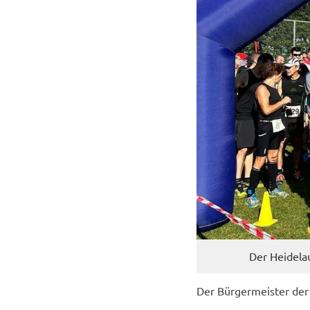
Der Hei­de­la
Der Bür­ger­meis­ter der