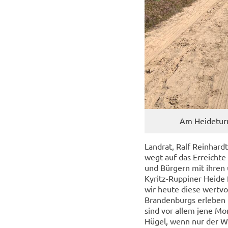
Am Hei­de­tur
Land­rat, Ralf Rein­hardt
wegt auf das Er­reich­te
und Bür­gern mit ihren u
Kyritz-​Ruppiner Heide fü
wir heute diese wert­vol­
Bran­den­burgs er­le­ben
sind vor allem jene Mo
Hügel, wenn nur der Wind