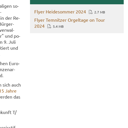
li­gen so­
Flyer Hei­desom­mer 2024
​
2.7 MB
 in der Re­
Flyer Tem­nit­zer Or­gel­ta­ge on Tour
Bür­ger­
2024
5.4 MB
­ver­wal­
hr" und po­
m 9. Juli
­tiert und
!
chen Eu­ro­
n­zen­ar­
d.
n sich auch
15 Jahre
wer­den das
u­kunft T/
reis­stif­