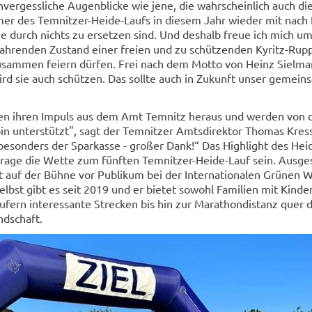
ver­gess­li­che Au­gen­bli­cke wie jene, die wahr­schein­lich auch die
­mer des Temnitzer-​Heide-Laufs in die­sem Jahr wie­der mit nach
 durch nichts zu er­set­zen sind. Und des­halb freue ich mich u
ah­ren­den Zu­stand einer frei­en und zu schüt­zen­den Kyritz-​Rup
­sam­men fei­ern dür­fen. Frei nach dem Motto von Heinz Siel­m
d sie auch schüt­zen. Das soll­te auch in Zu­kunft unser ge­mein­s
aben ihren Im­puls aus dem Amt Tem­nitz her­aus und wer­den von 
in un­ter­stützt", sagt der Tem­nit­zer Amts­di­rek­tor Tho­mas Kres
 – be­son­ders der Spar­kas­se - gro­ßer Dank!“ Das High­light des He
age die Wette zum fünf­ten Temnitzer-​Heide-Lauf sein. Aus­ge­
auf der Bühne vor Pu­bli­kum bei der In­ter­na­tio­na­len Grü­nen 
selbst gibt es seit 2019 und er bie­tet so­wohl Fa­mi­li­en mit Kin­der
u­fern in­ter­es­san­te Stre­cken bis hin zur Ma­ra­thon­di­stanz quer
nd­schaft.