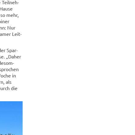
 Teil­neh­
 Hause
mso mehr,
piner
ann: Nur
a­mer Leit­
der Spar­
­se. „Daher
i­desom­
spro­chen
Woche in
n, als
 durch die