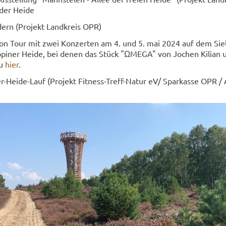
 der Heide
n­dern (Pro­jekt Land­kreis OPR)
­ge on Tour mit zwei Kon­zer­ten am 4. und 5. mai 2024 auf dem Sie
ppiner Heide, bei denen das Stück "ΩMEGA" von Jo­chen Ki­li­an u
zu
hier
.
zer-​Heide-Lauf (Pro­jekt Fitness-​Treff-Natur eV/ Spar­kas­se OPR 