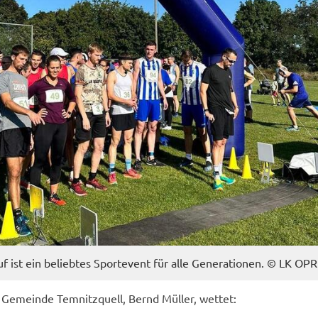
uf ist ein be­lieb­tes Sport­event für alle Ge­nera­tio­nen. © LK OPR
 Ge­mein­de Tem­nitz­quell, Bernd Mül­ler, wet­tet: