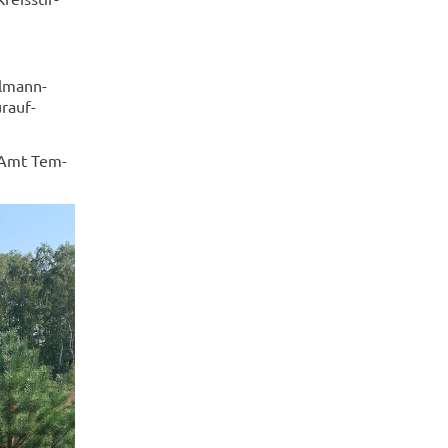
lmann-​
r­auf­
/ Amt Tem­