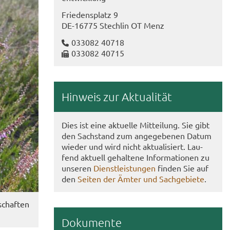
Frie­dens­platz 9
DE-​16775 Stech­lin OT Menz
033082 40718
033082 40715
Hin­weis zur Ak­tua­li­tät
Dies ist eine ak­tu­el­le Mit­tei­lung. Sie gibt
den Sach­stand zum an­ge­ge­be­nen Datum
wie­der und wird nicht ak­tua­li­siert. Lau­
fend ak­tu­ell ge­hal­te­ne In­for­ma­tio­nen zu
un­se­ren
Dienst­leis­tun­gen
fin­den Sie auf
den
Sei­ten der Ämter und Sach­ge­bie­te
.
schaf­ten
Do­ku­men­te