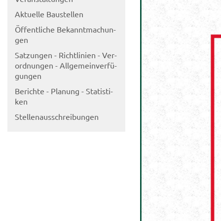
Ak­tu­el­le Bau­stel­len
Öf­fent­li­che Be­kannt­ma­chun­
gen
Sat­zun­gen - Richt­li­ni­en - Ver­
ord­nun­gen - All­ge­mein­ver­fü­
gun­gen
Be­rich­te - Pla­nung - Sta­tis­ti­
ken
Stel­len­aus­schrei­bun­gen