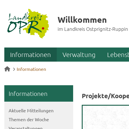
Willkommen
im Landkreis Ostprignitz-Ruppin
Informationen
Verwaltung
Lebens
Informationen
In­for­ma­tio­nen
Pro­jek­te/Ko­ope
Ak­tu­el­le Mit­tei­lun­gen
The­men der Woche
Ver­an­stal­tun­gen