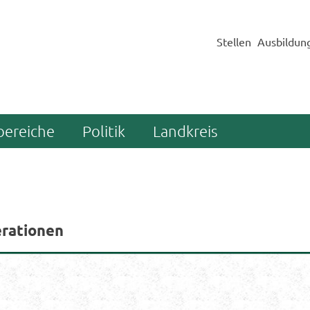
Stellen
Ausbildun
bereiche
Politik
Landkreis
­ra­tio­nen