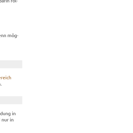
darin fol­
(wenn mög­
­reich
.
i­dung in
 nur in