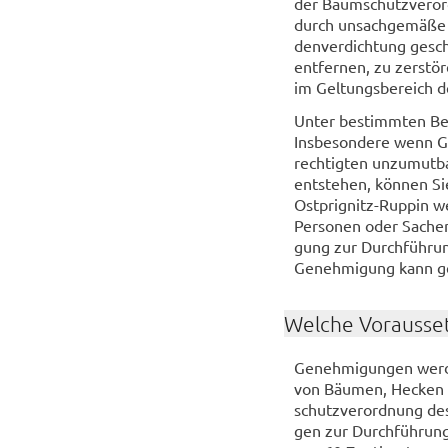
der Baum­schutz­ver­or
durch un­sach­ge­mä­ße 
den­ver­dich­tung ge­sc
ent­fer­nen, zu zer­stö­
im Gel­tungs­be­reich d
Unter be­stimm­ten Be­
Ins­be­son­de­re wenn G
rech­tig­ten un­zu­mut­b
ent­ste­hen, kön­nen S
Ostprignitz-​Ruppin w
Per­so­nen oder Sa­che
gung zur Durch­füh­rung
Ge­neh­mi­gung kann ge­
Wel­che Vor­aus­set
Ge­neh­mi­gun­gen wer­
von Bäu­men, He­cken o
schutz­ver­ord­nung des 
gen zur Durch­füh­run