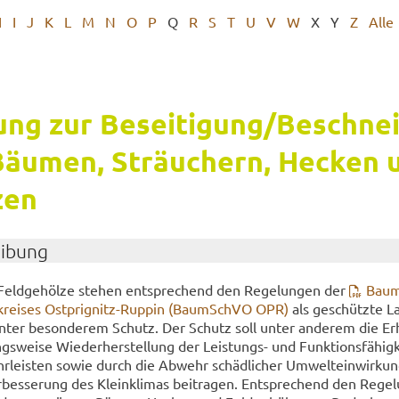
H
I
J
K
L
M
N
O
P
Q
R
S
T
U
V
W
X
Y
Z
Alle
ung zur Be­sei­ti­gung/Be­schnei
äu­men, Sträu­chern, He­cken 
­zen
ei­bung
ld­ge­höl­ze ste­hen ent­spre­chend den Re­ge­lun­gen der
Baum
­krei­ses Ostprignitz-​Ruppin (Baum­SchVO OPR)
als ge­schütz­te L
 unter be­son­de­rem Schutz. Der Schutz soll unter an­de­rem die Er­
gs­wei­se Wie­der­her­stel­lung der Leistungs-​ und Funk­ti­ons­fä­hig­
hr­leis­ten sowie durch die Ab­wehr schäd­li­cher Um­welt­ein­wir­kun
­bes­se­rung des Klein­kli­mas bei­tra­gen. Ent­spre­chend den Re­ge­