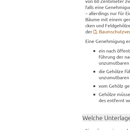
von 60 Zen­ti­me­ter zw
falls eine Ge­neh­mi­
– al­ler­dings nur für E
Bäume mit einem ge­rin
cken und Feld­ge­höl­ze
der
Baum­schutz­ver
Eine Ge­neh­mi­gung er­
ein nach öffentl
füh­rung der na
un­zu­mut­ba­ren
die Ge­höl­ze f
un­zu­mut­ba­ren 
vom Ge­hölz geh
Ge­höl­ze müs­se
des ent­fernt w
Wel­che Un­ter­la­g