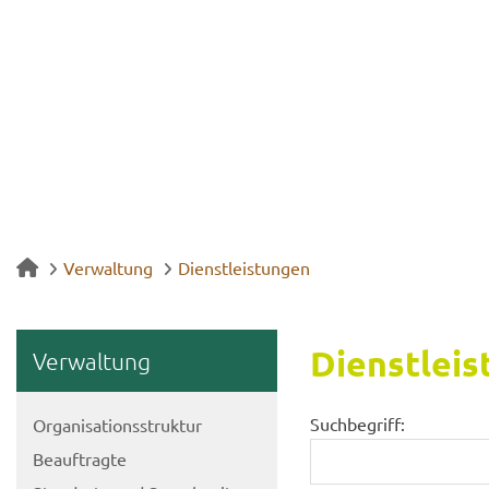
Verwaltung
Dienstleistungen
Dienst­leis
Ver­wal­tung
Suchbegriff:
Or­ga­ni­sa­ti­ons­struk­tur
Be­auf­trag­te