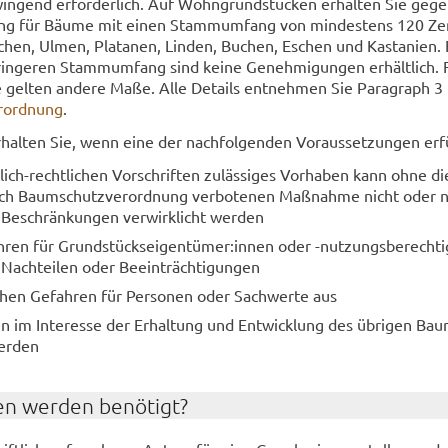
in­gend er­for­der­lich. Auf Wohn­grund­stü­cken er­hal­ten Sie ge­ge
gung für Bäume mit einen Stamm­um­fang von min­des­tens 120 Zen­
i­chen, Ulmen, Pla­ta­nen, Lin­den, Bu­chen, Eschen und Kas­ta­ni­en.
­ge­ren Stamm­um­fang sind keine Ge­neh­mi­gun­gen er­hält­lich. 
 gel­ten an­de­re Maße. Alle De­tails ent­neh­men Sie Pa­ra­graph 3
­ord­nung
.
hal­ten Sie, wenn eine der nach­fol­gen­den Vor­aus­set­zun­gen er­fül
ich-​rechtlichen Vor­schrif­ten zu­läs­si­ges Vor­ha­ben kann ohne d
ch Baum­schutz­ver­ord­nung ver­bo­te­nen Maß­nah­me nicht oder 
 Be­schrän­kun­gen ver­wirk­licht wer­den
üh­ren für Grund­stücks­ei­gen­tü­mer:innen oder -​nutzungsberecht
Nach­tei­len oder Be­ein­träch­ti­gun­gen
en Ge­fah­ren für Per­so­nen oder Sach­wer­te aus
n im In­ter­es­se der Er­hal­tung und Ent­wick­lung des üb­ri­gen Bau
er­den
en wer­den be­nö­tigt?