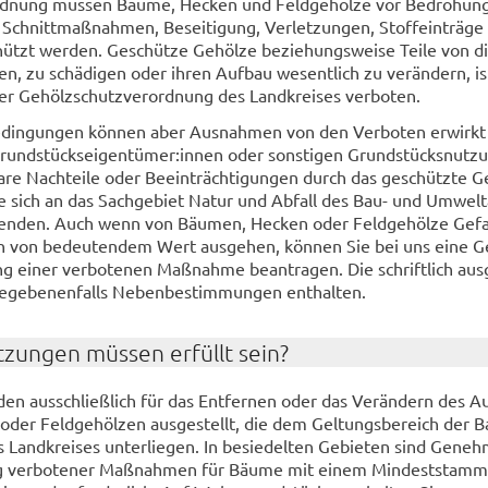
d­nung müs­sen Bäume, He­cken und Feld­ge­höl­ze vor Be­dro­hun­
Schnitt­maß­nah­men, Be­sei­ti­gung, Ver­let­zun­gen, Stoff­ein­trä­g
hützt wer­den. Ge­schüt­ze Ge­höl­ze be­zie­hungs­wei­se Teile von d
ren, zu schä­di­gen oder ihren Auf­bau we­sent­lich zu ver­än­dern, is
er Ge­hölz­schutz­ver­ord­nung des Land­krei­ses ver­bo­ten.
din­gun­gen kön­nen aber Aus­nah­men von den Ver­bo­ten er­wirkt
rund­stücks­ei­gen­tü­mer:innen oder sons­ti­gen Grund­stücks­nut­z
a­re Nach­tei­le oder Be­ein­träch­ti­gun­gen durch das ge­schütz­te G
ie sich an das Sach­ge­biet Natur und Ab­fall des Bau- und Um­welt
en­den. Auch wenn von Bäu­men, He­cken oder Feld­ge­höl­ze Ge­fa
n von be­deu­ten­dem Wert aus­ge­hen, kön­nen Sie bei uns eine G
 einer ver­bo­te­nen Maß­nah­me be­an­tra­gen. Die schrift­lich aus­g
ge­be­nen­falls Ne­ben­be­stim­mun­gen ent­hal­ten.
­zun­gen müs­sen er­füllt sein?
den aus­schließ­lich für das Ent­fer­nen oder das Ver­än­dern des A
der Feld­ge­höl­zen aus­ge­stellt, die dem Gel­tungs­be­reich der 
Land­krei­ses un­ter­lie­gen. In be­sie­del­ten Ge­bie­ten sind Ge­neh­
g ver­bo­te­ner Maß­nah­men für Bäume mit einem Min­dest­stamm