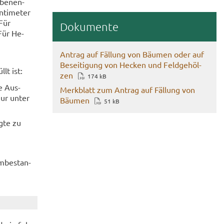
­be­nen­
ti­me­ter
 Für
Do­ku­men­te
Für He­
An­trag auf Fäl­lung von Bäu­men oder auf
Be­sei­ti­gung von He­cken und Feld­ge­höl­
lt ist:
zen
174 kB
ie Aus­
Merk­blatt zum An­trag auf Fäl­lung von
nur unter
Bäu­men
51 kB
igte zu
m­be­stan­