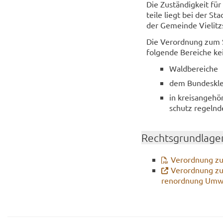
Die Zu­stän­dig­keit fü
tei­le liegt bei der Sta
der Ge­mein­de Vie­litz
Die Ver­ord­nung zum S
fol­gen­de Be­rei­che kei
Wald­be­rei­che
dem Bun­des­klein
in kreis­an­ge­h
schutz re­geln­d
Rechts­grund­la­ge
Ver­ord­nung z
Ver­ord­nung zu
ren­ord­nung Um­w