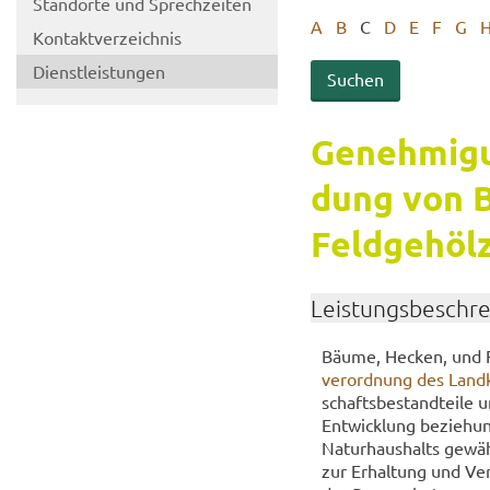
Stand­or­te und Sprech­zei­ten
A
B
C
D
E
F
G
Kon­takt­ver­zeich­nis
Dienst­leis­tun­gen
Ge­neh­mi­g
dung von B
Feld­ge­höl
Leis­tungs­be­schr
Bäume, He­cken, und Fe
ver­ord­nung des Land
schafts­be­stand­tei­le
Ent­wick­lung be­zie­hun
Na­tur­haus­halts ge­wä
zur Er­hal­tung und Ver