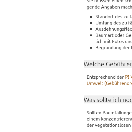
Sie müs­sen einen schri
gen­de An­ga­ben ma­c
Stand­ort des zu f
Um­fang des zu fä
Aus­deh­nungs­flä­
Baum­art oder Ge­h
lich mit Fotos und 
Be­grün­dung der be
Wel­che Ge­büh­ren
Ent­spre­chend der
Um­welt (Ge­büh­ren­o
Was soll­te ich no
Soll­ten Baum­fäl­lun­g
einem kon­zen­trie­ren­
der ve­ge­ta­ti­ons­lo­s