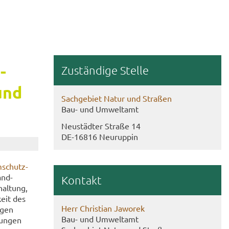
­
Zu­stän­di­ge Stel­le
und
Sach­ge­biet Natur und Stra­ßen
Bau- und Um­welt­amt
Neu­städ­ter Stra­ße 14
DE-​16816 Neu­rup­pin
­schutz­
and­
Kon­takt
hal­tung,
keit des
Herr Chris­ti­an Ja­wo­rek
­gen
Bau- und Um­welt­amt
lun­gen