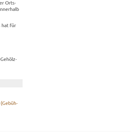
ner Orts­
in­ner­halb
 hat für
 Ge­hölz­
 (Ge­büh­