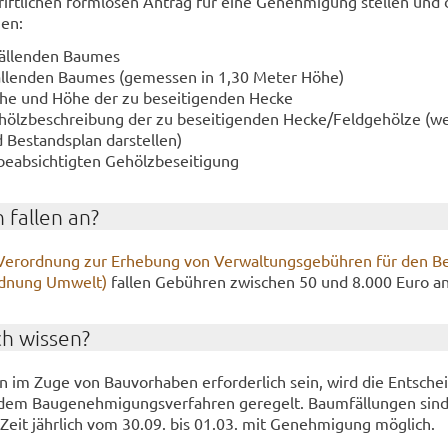
ft­li­chen form­lo­sen An­trag für eine Ge­neh­mi­gung stel­len und 
hen:
äl­len­den Bau­mes
l­len­den Bau­mes (ge­mes­sen in 1,30 Meter Höhe)
che und Höhe der zu be­sei­ti­gen­den Hecke
ölz­be­schrei­bung der zu be­sei­ti­gen­den Hecke/Feld­ge­höl­ze 
Be­stands­plan dar­stel­len)
­ab­sich­tig­ten Ge­hölz­be­sei­ti­gung
 fal­len an?
Ver­ord­nung zur Er­he­bung von Ver­wal­tungs­ge­büh­ren für den Be
rd­nung Um­welt)
fal­len Ge­büh­ren zwi­schen 50 und 8.000 Euro an
ch wis­sen?
en im Zuge von Bau­vor­ha­ben er­for­der­lich sein, wird die Ent­sche
dem Bau­ge­neh­mi­gungs­ver­fah­ren ge­re­gelt. Baum­fäl­lun­gen sind
en Zeit jähr­lich vom 30.09. bis 01.03. mit Ge­neh­mi­gung mög­lich.