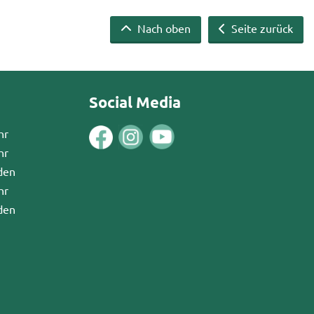
Nach oben
Seite zurück
Social Media
hr
hr
den
hr
den