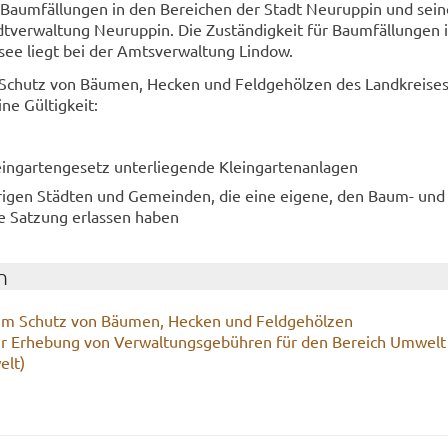
r Baum­fäl­lun­gen in den Be­rei­chen der Stadt Neu­rup­pin und sei­
dt­ver­wal­tung Neu­rup­pin. Die Zu­stän­dig­keit für Baum­fäl­lun­gen 
­see liegt bei der Amts­ver­wal­tung Lin­dow.
chutz von Bäu­men, He­cken und Feld­ge­höl­zen des Land­krei­ses
ne Gül­tig­keit:
­gar­ten­ge­setz un­ter­lie­gen­de Klein­gar­ten­an­la­gen
ö­ri­gen Städ­ten und Ge­mein­den, die eine ei­ge­ne, den Baum- und
e Sat­zung er­las­sen haben
n
um Schutz von Bäu­men, He­cken und Feld­ge­höl­zen
r Er­he­bung von Ver­wal­tungs­ge­büh­ren für den Be­reich Um­welt
elt)