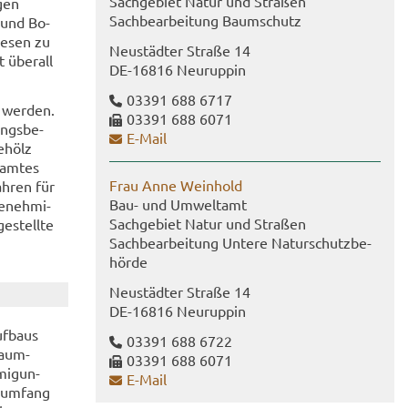
Sach­ge­biet Natur und Stra­ßen
gen
Sach­be­ar­bei­tung Baum­schutz
e und Bo­
ie­sen zu
Neu­städ­ter Stra­ße 14
t über­all
DE-​16816 Neu­rup­pin
03391 688 6717
 wer­den.
03391 688 6071
ungs­be­
E-​Mail
e­hölz
­am­tes
Frau Anne Wein­hold
h­ren für
Bau- und Um­welt­amt
e­neh­mi­
Sach­ge­biet Natur und Stra­ßen
e­stell­te
Sach­be­ar­bei­tung Un­te­re Na­tur­schutz­be­
hör­de
Neu­städ­ter Stra­ße 14
DE-​16816 Neu­rup­pin
uf­baus
03391 688 6722
Baum­
03391 688 6071
mi­gun­
E-​Mail
­um­fang