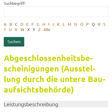
Suchbegriff:
A
B
C
D
E
F
G
H
I
J
K
L
M
N
O
P
Q
R
S
T
U
V
W
X
Y
Z
Alle
Ab­ge­schlos­sen­heits­be­
schei­ni­gun­gen (Aus­stel­
lung durch die un­te­re Bau­
auf­sichts­be­hör­de)
Leis­tungs­be­schrei­bung