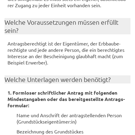
rer Zu­gang zu jeder Ein­heit vor­han­den sein.
Wel­che Vor­aus­set­zun­gen müs­sen er­füllt
sein?
An­trags­be­rech­tigt ist der Ei­gen­tü­mer, der Erb­bau­be­
rech­tig­te und jede an­de­re Per­son, die ein be­rech­tig­tes
In­ter­es­se an der Be­schei­ni­gung glaub­haft macht (zum
Bei­spiel Er­wer­ber).
Wel­che Un­ter­la­gen wer­den be­nö­tigt?
1. Form­lo­ser schrift­li­cher An­trag mit fol­gen­den
Min­dest­an­ga­ben oder das be­reit­ge­stell­te An­trags­
for­mu­lar:
Name und An­schrift der an­trag­stel­len­den Per­son
(Grund­stücks­ei­gen­tü­mer:in)
Be­zeich­nung des Grund­stü­ckes