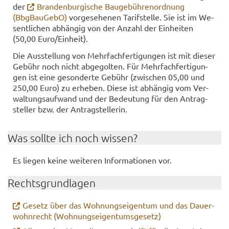
der
Bran­den­bur­gi­sche Bau­ge­büh­ren­ord­nung
(BbgBau­Ge­bO)
vor­ge­se­he­nen Ta­rif­stel­le. Sie ist im We­
sent­li­chen ab­hän­gig von der An­zahl der Ein­hei­ten
(50,00 Euro/Ein­heit).
Die Aus­stel­lung von Mehr­fach­fer­ti­gun­gen ist mit die­ser
Ge­bühr noch nicht ab­ge­gol­ten. Für Mehr­fach­fer­ti­gun­
gen ist eine ge­son­der­te Ge­bühr (zwi­schen 05,00 und
250,00 Euro) zu er­he­ben. Diese ist ab­hän­gig vom Ver­
wal­tungs­auf­wand und der Be­deu­tung für den An­trag­
stel­ler bzw. der An­trag­stel­le­rin.
Was soll­te ich noch wis­sen?
Es lie­gen keine wei­te­ren In­for­ma­tio­nen vor.
Rechts­grund­la­gen
Ge­setz über das Woh­nungs­ei­gen­tum und das Dau­er­
wohn­recht (Woh­nungs­ei­gen­tums­ge­setz)