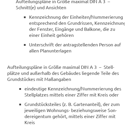
Auf­tei­lungs­plä­ne in Größe ma­xi­mal DIN A 3 –
Schnitt(e) und An­sich­ten
Kenn­zeich­nung der Ein­hei­ten/Num­me­rie­rung
ent­spre­chend den Grund­ris­sen, Kenn­zeich­nung
der Fens­ter, Ein­gän­ge und Bal­ko­ne, die zu
einer Ein­heit ge­hö­ren
Un­ter­schrift der an­trag­stel­len­den Per­son auf
allen Plan­un­ter­la­gen
Auf­tei­lungs­plä­ne in Größe ma­xi­mal DIN A 3 – Stell­
plät­ze und au­ßer­halb des Ge­bäu­des lie­gen­de Teile des
Grund­stü­ckes mit Maß­an­ga­ben
ein­deu­ti­ge Kenn­zeich­nung/Num­me­rie­rung des
Stell­plat­zes mit­tels einer Zif­fer mit Kreis oder
Grund­stücks­tei­les (z. B. Gar­ten­an­teil), der zum
je­wei­li­gen Wohnungs-​ be­zie­hungs­wei­se Son­
der­ei­gen­tum ge­hört, mit­tels einer Zif­fer mit
Kreis