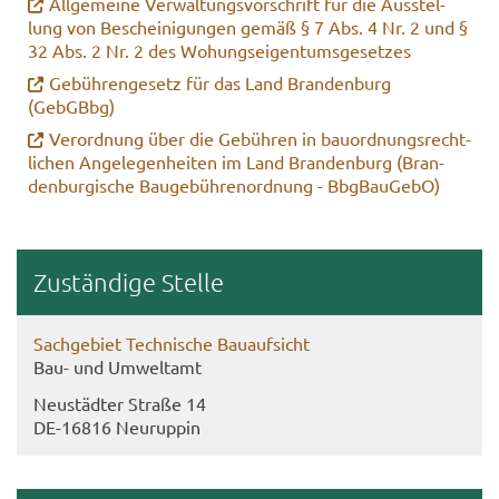
All­ge­mei­ne Ver­wal­tungs­vor­schrift für die Aus­stel­
lung von Be­schei­ni­gun­gen gemäß § 7 Abs. 4 Nr. 2 und §
32 Abs. 2 Nr. 2 des Wo­hungs­ei­gen­tums­ge­set­zes
Ge­büh­ren­ge­setz für das Land Bran­den­burg
(GebGBbg)
Ver­ord­nung über die Ge­büh­ren in bau­ord­nungs­recht­
li­chen An­ge­le­gen­hei­ten im Land Bran­den­burg (Bran­
den­bur­gi­sche Bau­ge­büh­ren­ord­nung - BbgBau­Ge­bO)
Zu­stän­di­ge Stel­le
Sach­ge­biet Tech­ni­sche Bau­auf­sicht
Bau- und Um­welt­amt
Neu­städ­ter Stra­ße 14
DE-​16816 Neu­rup­pin