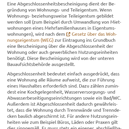
Eine Ab­ge­schlos­sen­heits­be­schei­ni­gung dient der Be­
grün­dung von Wohnungs-​ und Teil­ei­gen­tum. Wenn
Wohnungs-​ be­zie­hungs­wei­se Teil­ei­gen­tum ge­bil­det
wer­den soll (zum Bei­spiel durch Um­wand­lung von Miet­
woh­nun­gen eines Mehr­fa­mi­li­en­hau­ses in Ei­gen­tums­
woh­nun­gen), wird nach dem
Ge­setz über das Woh­
nungs­ei­gen­tum (WEG)
zur Ein­tra­gung ins Grund­buch
eine Be­schei­ni­gung über die Ab­ge­schlos­sen­heit der
Woh­nung oder auch ge­werb­li­chen Nut­zungs­ein­hei­ten
be­nö­tigt. Diese Be­schei­ni­gung wird von der un­te­ren
Bau­auf­sichts­be­hör­de aus­ge­stellt.
Ab­ge­schlos­sen­heit be­deu­tet ein­fach aus­ge­drückt, dass
eine Woh­nung alle Räume auf­weist, die zur Füh­rung
eines Haus­hal­tes er­for­der­lich sind. Dazu zäh­len zu­min­
dest eine Koch­ge­le­gen­heit, Wasserversorgungs-​ und
Ab­was­ser­be­sei­ti­gungs­ein­rich­tun­gen sowie ein Bad/WC.
Au­ßer­dem ist Ab­ge­schlos­sen­heit da­durch ge­währ­leis­
tet, dass die Woh­nung durch Trenn­wän­de und Trenn­de­
cken bau­lich ab­ge­schirmt ist. Für an­de­re Nut­zungs­ein­
hei­ten wie zum Bei­spiel Büros, Läden oder Pra­xen gilt
dies sinn­ge­mäß. Es muss stets ein ei­ge­ner, ab­schließ­ba­