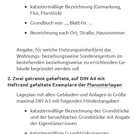
ka­tas­ter­mä­ßi­ge Be­zeich­nung (Ge­mar­kung,
Flur, Flur­stück)
Grund­buch von ..., Blatt-​Nr. ...
Be­zeich­nung nach Ort, Stra­ße, Haus­num­mer
An­ga­be, für wel­che Nut­zungs­ein­heit(en) das
Wohnungs-​ be­zie­hungs­wei­se Son­der­ei­gen­tum im
be­stehen­den be­zie­hungs­wei­se zu er­rich­ten­den Ge­
bäu­de be­grün­det wer­den soll
2. Zwei ge­trennt ge­hef­te­te, auf DIN A4 mit
Heftrand ge­fal­te­te Ex­em­pla­re der
Planunterlagen
La­ge­plan mit allen Ge­bäu­den und An­la­gen in Größe
ma­xi­mal DIN A3 mit fol­gen­den Min­dest­an­ga­ben
ka­tas­ter­mä­ßi­ge Be­zeich­nung des Grund­stü­ckes
und der be­nach­bar­ten Grund­stü­cke mit An­ga­be
der Ei­gen­tü­mer:innen
ka­tas­ter­mä­ßi­ge Grund­stücks­gren­zen