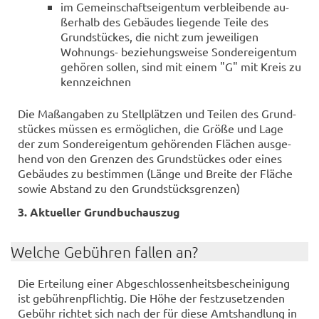
im Ge­mein­schafts­ei­gen­tum ver­blei­ben­de au­
ßer­halb des Ge­bäu­des lie­gen­de Teile des
Grund­stü­ckes, die nicht zum je­wei­li­gen
Wohnungs-​ be­zie­hungs­wei­se Son­der­ei­gen­tum
ge­hö­ren sol­len, sind mit einem "G" mit Kreis zu
kenn­zeich­nen
Die Maß­an­ga­ben zu Stell­plät­zen und Tei­len des Grund­
stü­ckes müs­sen es er­mög­li­chen, die Größe und Lage
der zum Son­der­ei­gen­tum ge­hö­ren­den Flä­chen aus­ge­
hend von den Gren­zen des Grund­stü­ckes oder eines
Ge­bäu­des zu be­stim­men (Länge und Brei­te der Flä­che
sowie Ab­stand zu den Grund­stücks­gren­zen)
3. Ak­tu­el­ler Grund­buch­aus­zug
Wel­che Ge­büh­ren fal­len an?
Die Er­tei­lung einer Ab­ge­schlos­sen­heits­be­schei­ni­gung
ist ge­büh­ren­pflich­tig. Die Höhe der fest­zu­set­zen­den
Ge­bühr rich­tet sich nach der für diese Amts­hand­lung in