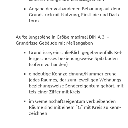
An­ga­be der vor­han­de­nen Be­bau­ung auf dem
Grund­stück mit Nut­zung, First­li­nie und Dach­
form
Auf­tei­lungs­plä­ne in Größe ma­xi­mal DIN A 3 –
Grund­ris­se Ge­bäu­de mit Maß­an­ga­ben
Grund­ris­se, ein­schließ­lich ge­ge­be­nen­falls Kel­
ler­ge­schos­ses be­zie­hungs­wei­se Spitz­bo­den
(so­fern vor­han­den)
ein­deu­ti­ge Kenn­zeich­nung/Num­me­rie­rung
jedes Rau­mes, der zum je­wei­li­gen Wohnungs-​
be­zie­hungs­wei­se Son­der­ei­gen­tum ge­hört, mit­
tels einer Zif­fer mit Kreis
im Ge­mein­schafts­ei­gen­tum ver­blei­ben­den
Räume sind mit einem "G" mit Kreis zu kenn­
zeich­nen