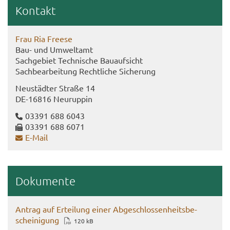
Kon­takt
Frau Ria Free­se
Bau- und Um­welt­amt
Sach­ge­biet Tech­ni­sche Bau­auf­sicht
Sach­be­ar­bei­tung Recht­li­che Si­che­rung
Neu­städ­ter Stra­ße 14
DE-​16816 Neu­rup­pin
03391 688 6043
03391 688 6071
E-​Mail
Do­ku­men­te
An­trag auf Er­tei­lung einer Ab­ge­schlos­sen­heits­be­
schei­ni­gung
120 kB