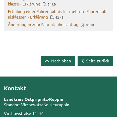
klas­se - Er­klä­rung
54 kB
Er­tei­lung einer Fahr­erlaub­nis für meh­re­re Fahr­erlaub­
nis­klas­sen - Er­klä­rung
62 kB
Än­de­run­gen zum Fahr­erlaub­nis­an­trag
80 kB
Nach oben
Seite zurück
Kontakt
Landkreis Ostprignitz-Ruppin
Standort Virchowstraße Neuruppin
Virchowstraße 14–16