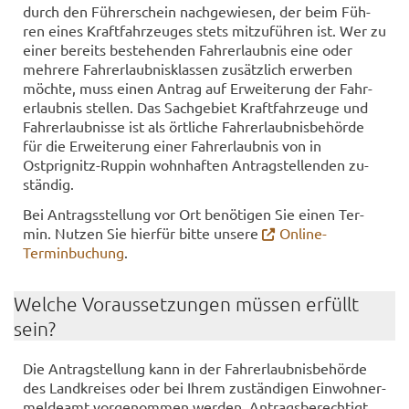
durch den Füh­rer­schein nach­ge­wie­sen, der beim Füh­
ren eines Kraft­fahr­zeu­ges stets mit­zu­füh­ren ist. Wer zu
einer be­reits be­stehen­den Fahr­erlaub­nis eine oder
meh­re­re Fahr­erlaub­nis­klas­sen zu­sätz­lich er­wer­ben
möch­te, muss einen An­trag auf Er­wei­te­rung der Fahr­
erlaub­nis stel­len. Das Sach­ge­biet Kraft­fahr­zeu­ge und
Fahr­erlaub­nis­se ist als ört­li­che Fahr­erlaub­nis­be­hör­de
für die Er­wei­te­rung einer Fahr­erlaub­nis von in
Ostprignitz-​Ruppin wohn­haf­ten An­trag­stel­len­den zu­
stän­dig.
Bei An­trags­stel­lung vor Ort be­nö­ti­gen Sie einen Ter­
min. Nut­zen Sie hier­für bitte un­se­re
Online-​
Terminbuchung
.
Wel­che Vor­aus­set­zun­gen müs­sen er­füllt
sein?
Die An­trag­stel­lung kann in der Fahr­erlaub­nis­be­hör­de
des Land­krei­ses oder bei Ihrem zu­stän­di­gen Ein­woh­ner­
mel­de­amt vor­ge­nom­men wer­den. An­trags­be­rech­tigt