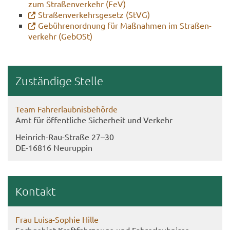
zum Stra­ßen­ver­kehr (FeV)
Stra­ßen­ver­kehrs­ge­setz (StVG)
Ge­büh­ren­ord­nung für Maß­nah­men im Stra­ßen­
ver­kehr (Ge­bOSt)
Zu­stän­di­ge Stel­le
Team Fahr­erlaub­nis­be­hör­de
Amt für öf­fent­li­che Si­cher­heit und Ver­kehr
Heinrich-​Rau-Straße 27–30
DE-​16816 Neu­rup­pin
Kon­takt
Frau Luisa-​Sophie Hille