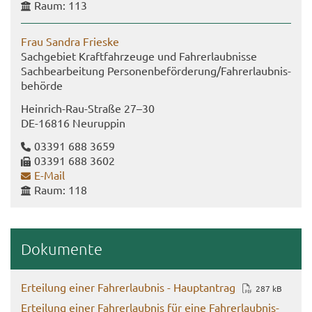
Raum: 113
Frau San­dra Fries­ke
Sach­ge­biet Kraft­fahr­zeu­ge und Fahr­erlaub­nis­se
Sach­be­ar­bei­tung Per­so­nen­be­för­de­rung/Fahr­erlaub­nis­
be­hör­de
Heinrich-​Rau-Straße 27–30
DE-​16816 Neu­rup­pin
03391 688 3659
03391 688 3602
E-​Mail
Raum: 118
Do­ku­men­te
Er­tei­lung einer Fahr­erlaub­nis - Haupt­an­trag
287 kB
Er­tei­lung einer Fahr­erlaub­nis für eine Fahr­erlaub­nis­