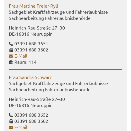
Frau Mar­ti­na Freier-​Ryll
Sach­ge­biet Kraft­fahr­zeu­ge und Fahr­erlaub­nis­se
Sach­be­ar­bei­tung Fahr­erlaub­nis­be­hör­de
Heinrich-​Rau-Straße 27–30
DE-​16816 Neu­rup­pin
03391 688 3651
03391 688 3602
E-​Mail
Raum: 114
Frau San­dra Schwarz
Sach­ge­biet Kraft­fahr­zeu­ge und Fahr­erlaub­nis­se
Sach­be­ar­bei­tung Fahr­erlaub­nis­be­hör­de
Heinrich-​Rau-Straße 27–30
DE-​16816 Neu­rup­pin
03391 688 3652
03391 688 3602
E-​Mail