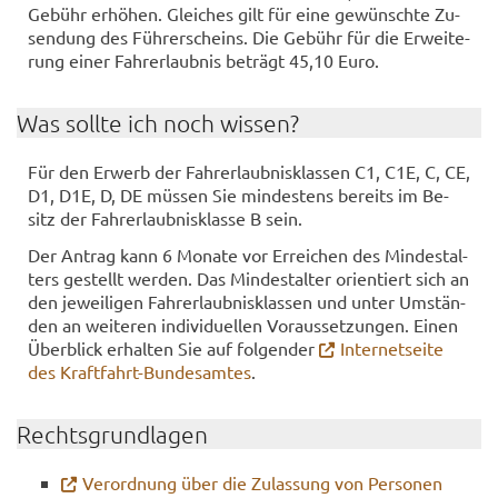
Ge­bühr er­hö­hen. Glei­ches gilt für eine ge­wünsch­te Zu­
sen­dung des Füh­rer­scheins. Die Ge­bühr für die Er­wei­te­
rung einer Fahr­erlaub­nis be­trägt 45,10 Euro.
Was soll­te ich noch wis­sen?
Für den Er­werb der Fahr­erlaub­nis­klas­sen C1, C1E, C, CE,
D1, D1E, D, DE müs­sen Sie min­des­tens be­reits im Be­
sitz der Fahr­erlaub­nis­klas­se B sein.
Der An­trag kann 6 Mo­na­te vor Er­rei­chen des Min­dest­al­
ters ge­stellt wer­den. Das Min­dest­al­ter ori­en­tiert sich an
den je­wei­li­gen Fahr­erlaub­nis­klas­sen und unter Um­stän­
den an wei­te­ren in­di­vi­du­el­len Vor­aus­set­zun­gen. Einen
Über­blick er­hal­ten Sie auf fol­gen­der
In­ter­net­sei­te
des Kraftfahrt-​​Bun­des­am­tes
.
Rechts­grund­la­gen
Ver­ord­nung über die Zu­las­sung von Per­so­nen