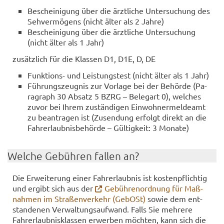
Be­schei­ni­gung über die ärzt­li­che Un­ter­su­chung des
Seh­ver­mö­gens (nicht älter als 2 Jahre)
Be­schei­ni­gung über die ärzt­li­che Un­ter­su­chung
(nicht älter als 1 Jahr)
zu­sätz­lich für die Klas­sen D1, D1E, D, DE
Funktions-​ und Leis­tungs­test (nicht älter als 1 Jahr)
Füh­rungs­zeug­nis zur Vor­la­ge bei der Be­hör­de (Pa­
ra­graph 30 Ab­satz 5 BZRG – Be­legart 0), wel­ches
zuvor bei Ihrem zu­stän­di­gen Ein­woh­ner­mel­de­amt
zu be­an­tra­gen ist (Zu­sen­dung er­folgt di­rekt an die
Fahr­erlaub­nis­be­hör­de – Gül­tig­keit: 3 Mo­na­te)
Wel­che Ge­büh­ren fal­len an?
Die Er­wei­te­rung einer Fahr­erlaub­nis ist kos­ten­pflich­tig
und er­gibt sich aus der
Ge­büh­ren­ord­nung für Maß­
nah­men im Stra­ßen­ver­kehr (Ge­bOSt)
sowie dem ent­
stan­de­nen Ver­wal­tungs­auf­wand. Falls Sie meh­re­re
Fahr­erlaub­nis­klas­sen er­wer­ben möch­ten, kann sich die