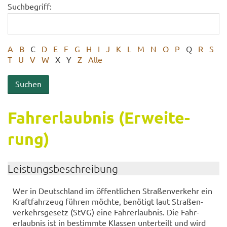
Suchbegriff:
A
B
C
D
E
F
G
H
I
J
K
L
M
N
O
P
Q
R
S
T
U
V
W
X
Y
Z
Alle
Fahr­erlaub­nis (Er­wei­te­
rung)
Leis­tungs­be­schrei­bung
Wer in Deutsch­land im öf­fent­li­chen Stra­ßen­ver­kehr ein
Kraft­fahr­zeug füh­ren möch­te, be­nö­tigt laut Stra­ßen­
ver­kehrs­ge­setz (StVG) eine Fahr­erlaub­nis. Die Fahr­
erlaub­nis ist in be­stimm­te Klas­sen un­ter­teilt und wird