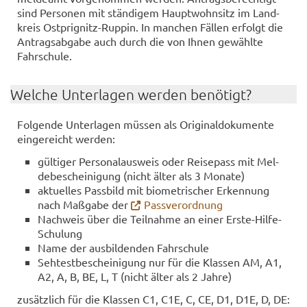
sind Per­so­nen mit stän­di­gem Haupt­wohn­sitz im Land­
kreis Ostprignitz-​​Rup­pin. In man­chen Fäl­len er­folgt die
An­trags­ab­ga­be auch durch die von Ihnen ge­wähl­te
Fahr­schu­le.
Wel­che Un­ter­la­gen wer­den be­nö­tigt?
Fol­gen­de Un­ter­la­gen müs­sen als Ori­gi­nal­do­ku­men­te
ein­ge­reicht wer­den:
gül­ti­ger Per­so­nal­aus­weis oder Rei­se­pass mit Mel­
de­be­schei­ni­gung (nicht älter als 3 Mo­na­te)
ak­tu­el­les Pass­bild mit bio­me­tri­scher Er­ken­nung
nach Maß­ga­be der
Pass­ver­ord­nung
Nach­weis über die Teil­nah­me an einer Erste-​​Hilfe-​
Schulung
Name der aus­bil­den­den Fahr­schu­le
Seh­test­be­schei­ni­gung nur für die Klas­sen AM, A1,
A2, A, B, BE, L, T (nicht älter als 2 Jahre)
zu­sätz­lich für die Klas­sen C1, C1E, C, CE, D1, D1E, D, DE: