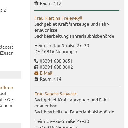
Raum: 112
ls 2
Frau Mar­ti­na Freier-​Ryll
Sach­ge­biet Kraft­fahr­zeu­ge und Fahr­
erlaub­nis­se
Sach­be­ar­bei­tung Fahr­erlaub­nis­be­hör­de
Heinrich-​Rau-Straße 27–30
­legart
DE-​16816 Neu­rup­pin
(Zu­sen­
03391 688 3651
03391 688 3602
E-​Mail
Raum: 114
büh­ren­
wal­
Frau San­dra Schwarz
 die Ge­
Sach­ge­biet Kraft­fahr­zeu­ge und Fahr­
Ge­bühr
erlaub­nis­se
Sach­be­ar­bei­tung Fahr­erlaub­nis­be­hör­de
Heinrich-​Rau-Straße 27–30
DE-​16816 Neu­rup­pin