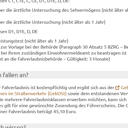
as­sen C1, C1E, C, CE, D1, D1E, D, DE:
er die ärzt­li­che Un­ter­su­chung des Seh­ver­mö­gens (nicht älter a
er die ärzt­li­che Un­ter­su­chung (nicht älter als 1 Jahr)
as­sen D1, D1E, D, DE
s­tungs­test (nicht älter als 1 Jahr)
 zur Vor­la­ge bei der Be­hör­de (Pa­ra­graph 30 Ab­satz 5 BZRG – Be
bei Ihrem zu­stän­di­gen Ein­woh­ner­mel­de­amt zu be­an­tra­gen ist 
t an die Fahr­erlaub­nis­be­hör­de – Gül­tig­keit: 3 Mo­na­te)
 fal­len an?
 Fahr­erlaub­nis ist kos­ten­pflich­tig und er­gibt sich aus der
Ge­
men im Stra­ßen­ver­kehr (Ge­bOSt)
sowie dem ent­stan­de­nen Ver­
ie meh­re­re Fahr­erlaub­nis­klas­sen er­wer­ben möch­ten, kann sich
es gilt für eine ge­wünsch­te Zu­sen­dung des Füh­rer­scheins. Die 
einer Fahr­erlaub­nis be­trägt 45,10 Euro.
ch wis­sen?