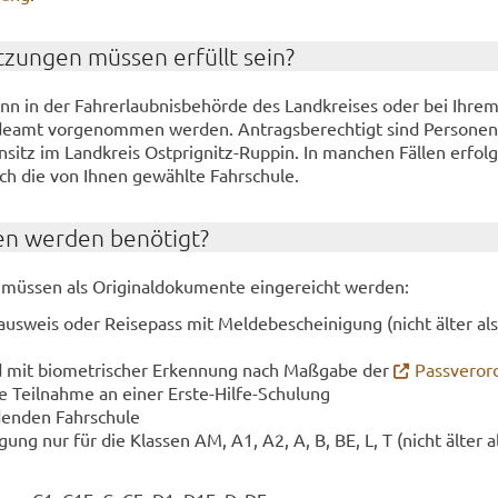
­zun­gen müs­sen er­füllt sein?
ann in der Fahr­erlaub­nis­be­hör­de des Land­krei­ses oder bei Ihrem
de­amt vor­ge­nom­men wer­den. An­trags­be­rech­tigt sind Per­so­ne
sitz im Land­kreis Ostprignitz-​​Rup­pin. In man­chen Fäl­len er­fol
ch die von Ihnen ge­wähl­te Fahr­schu­le.
en wer­den be­nö­tigt?
 müs­sen als Ori­gi­nal­do­ku­men­te ein­ge­reicht wer­den:
al­aus­weis oder Rei­se­pass mit Mel­de­be­schei­ni­gung (nicht älter al
ild mit bio­me­tri­scher Er­ken­nung nach Maß­ga­be der
Pass­ver­or
 Teil­nah­me an einer Erste-​​Hilfe-​Schulung
en­den Fahr­schu­le
i­gung nur für die Klas­sen AM, A1, A2, A, B, BE, L, T (nicht älter a