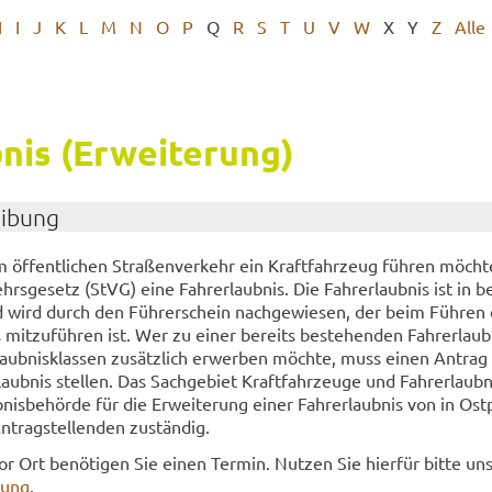
H
I
J
K
L
M
N
O
P
Q
R
S
T
U
V
W
X
Y
Z
Alle
nis (Er­wei­te­rung)
ei­bung
öf­fent­li­chen Stra­ßen­ver­kehr ein Kraft­fahr­zeug füh­ren möch­t
ehrs­ge­setz (StVG) eine Fahr­erlaub­nis. Die Fahr­erlaub­nis ist in b
und wird durch den Füh­rer­schein nach­ge­wie­sen, der beim Füh­ren
s mit­zu­füh­ren ist. Wer zu einer be­reits be­stehen­den Fahr­erlaub
aub­nis­klas­sen zu­sätz­lich er­wer­ben möch­te, muss einen An­trag
aub­nis stel­len. Das Sach­ge­biet Kraft­fahr­zeu­ge und Fahr­erlaub­ni
ub­nis­be­hör­de für die Er­wei­te­rung einer Fahr­erlaub­nis von in Ostp
trag­stel­len­den zu­stän­dig.
or Ort be­nö­ti­gen Sie einen Ter­min. Nut­zen Sie hier­für bitte un­s
hung
.