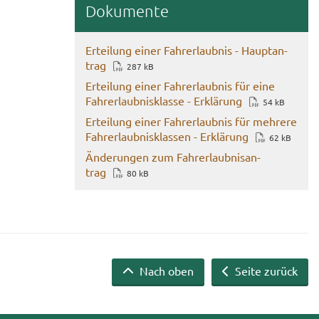
Do­ku­men­te
Er­tei­lung einer Fahr­erlaub­nis - Haupt­an­
trag
287 kB
Er­tei­lung einer Fahr­erlaub­nis für eine
Fahr­erlaub­nis­klas­se - Er­klä­rung
54 kB
Er­tei­lung einer Fahr­erlaub­nis für meh­re­re
Fahr­erlaub­nis­klas­sen - Er­klä­rung
62 kB
Än­de­run­gen zum Fahr­erlaub­nis­an­
trag
80 kB
Nach oben
Seite zurück