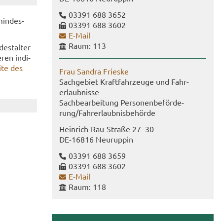
03391 688 3652
min­des­
03391 688 3602
E-​Mail
Raum: 113
est­al­ter
ren in­di­
i­te des
Frau San­dra Fries­ke
Sach­ge­biet Kraft­fahr­zeu­ge und Fahr­
erlaub­nis­se
Sach­be­ar­bei­tung Per­so­nen­be­för­de­
rung/Fahr­erlaub­nis­be­hör­de
Heinrich-​Rau-Straße 27–30
DE-​16816 Neu­rup­pin
03391 688 3659
03391 688 3602
E-​Mail
Raum: 118