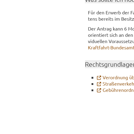
Für den Er­werb der Fa
tens be­reits im Be­sitz
Der An­trag kann 6 Mo­n
ori­en­tiert sich an den
vi­du­el­len Vor­aus­set
Kraftfahrt-​​Bun­des­am­
Rechts­grund­la­ge
Ver­ord­nung üb
Stra­ßen­ver­ke
Ge­büh­ren­ord­