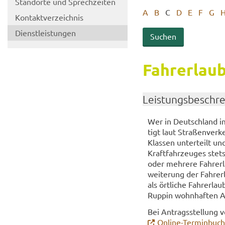
Stand­or­te und Sprech­zei­ten
A
B
C
D
E
F
G
Kon­takt­ver­zeich­nis
Dienst­leis­tun­gen
Fahr­erlaub­
Leis­tungs­be­schr
Wer in Deutsch­land im 
tigt laut Stra­ßen­ver­k
Klas­sen un­ter­teilt 
Kraft­fahr­zeu­ges stet
oder meh­re­re Fahr­erl
wei­te­rung der Fahr­erl
als ört­li­che Fahr­erla
Ruppin wohn­haf­ten An­
Bei An­trags­stel­lung v
Online-​Terminbuc