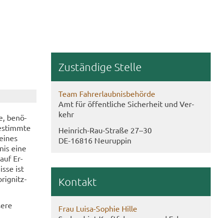
Zu­stän­di­ge Stel­le
Team Fahr­erlaub­nis­be­hör­de
Amt für öf­fent­li­che Si­cher­heit und Ver­
kehr
e, be­nö­
e­stimm­te
Heinrich-​Rau-Straße 27–30
 eines
DE-​16816 Neu­rup­pin
­nis eine
 auf Er­
s­se ist
rignitz-​
Kon­takt
e­re
Frau Luisa-​Sophie Hille