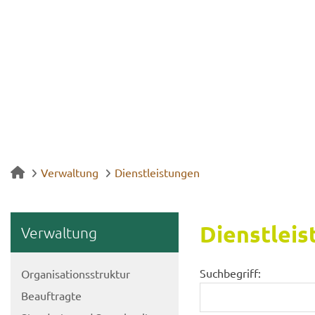
Verwaltung
Dienstleistungen
Dienst­leis
Ver­wal­tung
Suchbegriff:
Or­ga­ni­sa­ti­ons­struk­tur
Be­auf­trag­te