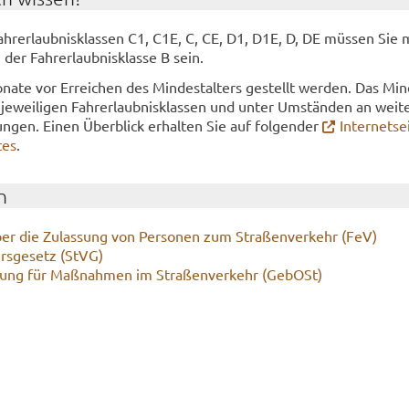
hr­erlaub­nis­klas­sen C1, C1E, C, CE, D1, D1E, D, DE müs­sen Sie 
 der Fahr­erlaub­nis­klas­se B sein.
a­te vor Er­rei­chen des Min­dest­al­ters ge­stellt wer­den. Das Min­d
 je­wei­li­gen Fahr­erlaub­nis­klas­sen und unter Um­stän­den an wei­te­
­zun­gen. Einen Über­blick er­hal­ten Sie auf fol­gen­der
In­ter­net­se
tes
.
n
er die Zu­las­sung von Per­so­nen zum Stra­ßen­ver­kehr (FeV)
hrs­ge­setz (StVG)
nung für Maß­nah­men im Stra­ßen­ver­kehr (Ge­bOSt)