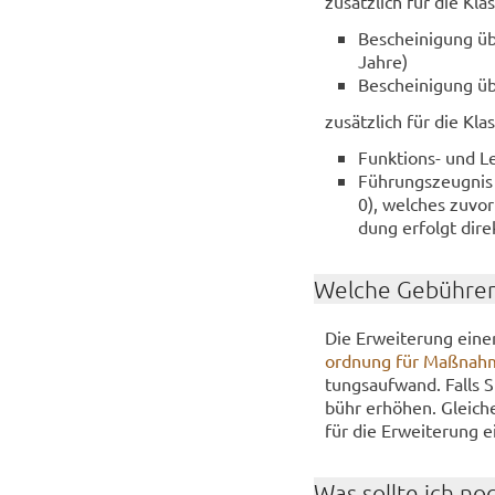
zu­sätz­lich für die Kl
Be­schei­ni­gung üb
Jahre)
Be­schei­ni­gung üb
zu­sätz­lich für die Kl
Funktions-​ und Lei
Füh­rungs­zeug­nis
0), wel­ches zuvor 
dung er­folgt di­rek
Wel­che Ge­büh­ren
Die Er­wei­te­rung einer
ord­nung für Maß­nah­
tungs­auf­wand. Falls S
bühr er­hö­hen. Glei­ch
für die Er­wei­te­rung 
Was soll­te ich no