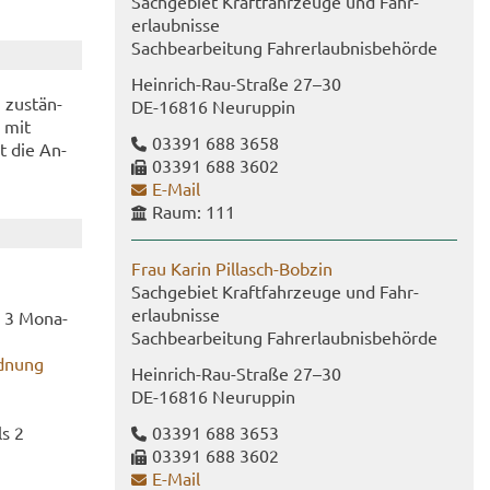
Sach­ge­biet Kraft­fahr­zeu­ge und Fahr­
erlaub­nis­se
Sach­be­ar­bei­tung Fahr­erlaub­nis­be­hör­de
Heinrich-​Rau-Straße 27–30
 zu­stän­
DE-​16816 Neu­rup­pin
n mit
03391 688 3658
gt die An­
03391 688 3602
E-​Mail
Raum: 111
Frau Karin Pillasch-​Bobzin
Sach­ge­biet Kraft­fahr­zeu­ge und Fahr­
erlaub­nis­se
s 3 Mo­na­
Sach­be­ar­bei­tung Fahr­erlaub­nis­be­hör­de
d­nung
Heinrich-​Rau-Straße 27–30
DE-​16816 Neu­rup­pin
ls 2
03391 688 3653
03391 688 3602
E-​Mail