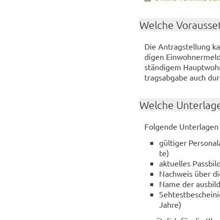
Wel­che Vor­aus­set
Die An­trag­stel­lung k
di­gen Ein­woh­ner­mel­
stän­di­gem Haupt­wohn­
trags­ab­ga­be auch dur
Wel­che Un­ter­la­g
Fol­gen­de Un­ter­la­gen
gül­ti­ger Per­so­n
te)
ak­tu­el­les Pass­b
Nach­weis über die
Name der aus­bil­d
Seh­test­be­schei­n
Jahre)