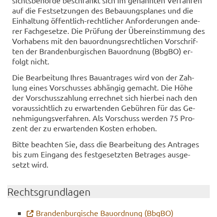
sichts­be­hör­de be­schränkt sich im ge­nann­ten Ver­fah­ren
auf die Fest­set­zun­gen des Be­bau­ungs­pla­nes und die
Ein­hal­tung öffentlich-​rechtlicher An­for­de­run­gen an­de­
rer Fach­ge­set­ze. Die Prü­fung der Über­ein­stim­mung des
Vor­ha­bens mit den bau­ord­nungs­recht­li­chen Vor­schrif­
ten der Bran­den­bur­gi­schen Bau­ord­nung (BbgBO) er­
folgt nicht.
Die Be­ar­bei­tung Ihres Bau­an­tra­ges wird von der Zah­
lung eines Vor­schus­ses ab­hän­gig ge­macht. Die Höhe
der Vor­schuss­zah­lung er­rech­net sich hier­bei nach den
vor­aus­sicht­lich zu er­war­ten­den Ge­büh­ren für das Ge­
neh­mi­gungs­ver­fah­ren. Als Vor­schuss wer­den 75 Pro­
zent der zu er­war­ten­den Kos­ten er­ho­ben.
Bitte be­ach­ten Sie, dass die Be­ar­bei­tung des An­tra­ges
bis zum Ein­gang des fest­ge­setz­ten Be­tra­ges aus­ge­
setzt wird.
Rechts­grund­la­gen
Bran­den­bur­gi­sche Bau­ord­nung (BbgBO)