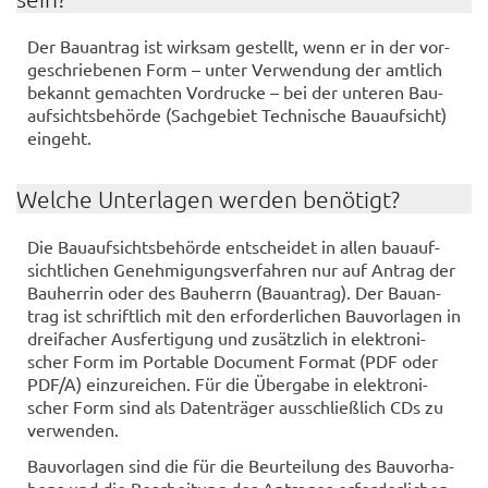
Der Bau­an­trag ist wirk­sam ge­stellt, wenn er in der vor­
ge­schrie­be­nen Form – unter Ver­wen­dung der amt­lich
be­kannt ge­mach­ten Vor­dru­cke – bei der un­te­ren Bau­
auf­sichts­be­hör­de (Sach­ge­biet Tech­ni­sche Bau­auf­sicht)
ein­geht.
Wel­che Un­ter­la­gen wer­den be­nö­tigt?
Die Bau­auf­sichts­be­hör­de ent­schei­det in allen bau­auf­
sicht­li­chen Ge­neh­mi­gungs­ver­fah­ren nur auf An­trag der
Bau­her­rin oder des Bau­herrn (Bau­an­trag). Der Bau­an­
trag ist schrift­lich mit den er­for­der­li­chen Bau­vor­la­gen in
drei­fa­cher Aus­fer­ti­gung und zu­sätz­lich in elek­tro­ni­
scher Form im Por­ta­ble Do­cu­ment For­mat (PDF oder
PDF/A) ein­zu­rei­chen. Für die Über­ga­be in elek­tro­ni­
scher Form sind als Da­ten­trä­ger aus­schließ­lich CDs zu
ver­wen­den.
Bau­vor­la­gen sind die für die Be­ur­tei­lung des Bau­vor­ha­