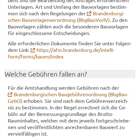
bens und die Be­ar­bei­tung des An­tra­ges er­for­der­li­chen
Un­ter­la­gen. Art und Um­fang der Bau­vor­la­gen be­stim­
men sich nach den Re­ge­lun­gen der
Bran­den­bur­gi­
schen Bau­vor­la­gen­ver­ord­nung (BbgBau­VorlV)
. Zu den
Bau­vor­la­gen zäh­len auch die be­son­de­ren Bau­vor­la­gen
für ein­ge­schlos­se­ne Ent­schei­dun­gen.
Alle er­for­der­li­chen Do­ku­men­te fin­den Sie unter fol­gen­
dem Link:
https://afm.bran­den­burg.de/in­tel­li­
form/forms/bauen/index
Wel­che Ge­büh­ren fal­len an?
Für die Amts­hand­lung wer­den Ge­büh­ren nach der
Bran­den­bur­gi­schen Bau­ge­büh­ren­ord­nung (BbgBau­
Ge­bO)
er­ho­ben. Sie sind nach dem Ge­büh­ren­ver­zeich­
nis zu be­stim­men. In der Regel er­rech­net sich die Ge­
bühr auf der Be­mes­sungs­grund­la­ge des Brutto-​
Rauminhaltes, wel­cher mit dem je­weils fort­ge­schrie­be­
nen und ver­öf­fent­lich­ten an­re­chen­ba­ren Bau­wert zu
ver­viel­fäl­ti­gen ist.