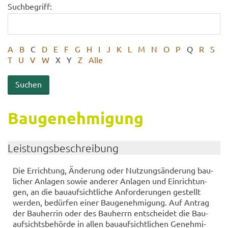
Suchbegriff:
A
B
C
D
E
F
G
H
I
J
K
L
M
N
O
P
Q
R
S
T
U
V
W
X
Y
Z
Alle
Bau­ge­neh­mi­gung
Leis­tungs­be­schrei­bung
Die Er­rich­tung, Än­de­rung oder Nut­zungs­än­de­rung bau­
li­cher An­la­gen sowie an­de­rer An­la­gen und Ein­rich­tun­
gen, an die bau­auf­sicht­li­che An­for­de­run­gen ge­stellt
wer­den, be­dür­fen einer Bau­ge­neh­mi­gung. Auf An­trag
der Bau­her­rin oder des Bau­herrn ent­schei­det die Bau­
auf­sichts­be­hör­de in allen bau­auf­sicht­li­chen Ge­neh­mi­