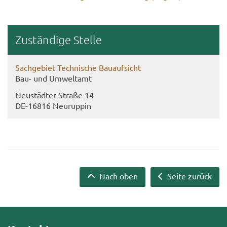
Zu­stän­di­ge Stel­le
Sach­ge­biet Tech­ni­sche Bau­auf­sicht
Bau- und Um­welt­amt
Neu­städ­ter Stra­ße 14
DE-​16816 Neu­rup­pin
Nach oben
Seite zurück