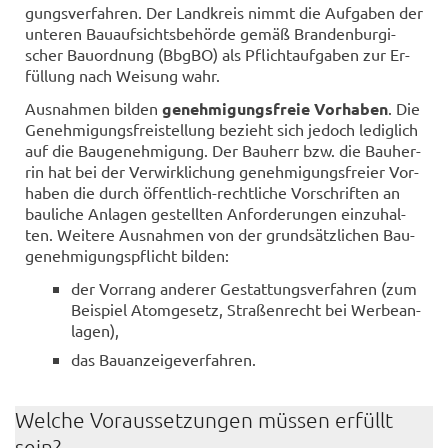
gungs­ver­fah­ren. Der Land­kreis nimmt die Auf­ga­ben der
un­te­ren Bau­auf­sichts­be­hör­de gemäß Bran­den­bur­gi­
scher Bau­ord­nung (BbgBO) als Pflicht­auf­ga­ben zur Er­
fül­lung nach Wei­sung wahr.
Aus­nah­men bil­den
ge­neh­mi­gungs­freie Vor­ha­ben
. Die
Ge­neh­mi­gungs­frei­stel­lung be­zieht sich je­doch le­dig­lich
auf die Bau­ge­neh­mi­gung. Der Bau­herr bzw. die Bau­her­
rin hat bei der Ver­wirk­li­chung ge­neh­mi­gungs­frei­er Vor­
ha­ben die durch öffentlich-​rechtliche Vor­schrif­ten an
bau­li­che An­la­gen ge­stell­ten An­for­de­run­gen ein­zu­hal­
ten. Wei­te­re Aus­nah­men von der grund­sätz­li­chen Bau­
ge­neh­mi­gungs­pflicht bil­den:
der Vor­rang an­de­rer Ge­stat­tungs­ver­fah­ren (zum
Bei­spiel Atom­ge­setz, Stra­ßen­recht bei Wer­be­an­
la­gen),
das Bau­an­zei­ge­ver­fah­ren.
Wel­che Vor­aus­set­zun­gen müs­sen er­füllt
sein?