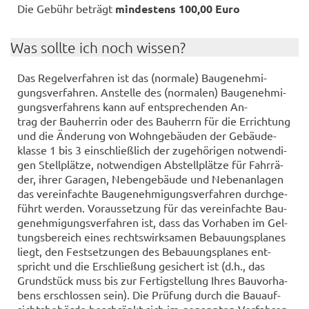
Die Ge­bühr be­trägt
min­des­tens 100,00 Euro
Was soll­te ich noch wis­sen?
Das Re­gel­ver­fah­ren ist das (nor­ma­le) Bau­ge­neh­mi­
gungs­ver­fah­ren. An­stel­le des (nor­ma­len) Bau­ge­neh­mi­
gungs­ver­fah­rens kann auf ent­spre­chen­den An­
trag der Bau­her­rin oder des Bau­herrn für die Er­rich­tung
und die Än­de­rung von Wohn­ge­bäu­den der Ge­bäu­de­
klas­se 1 bis 3 ein­schließ­lich der zu­ge­hö­ri­gen not­wen­di­
gen Stell­plät­ze, not­wen­di­gen Ab­stell­plät­ze für Fahr­rä­
der, ihrer Ga­ra­gen, Ne­ben­ge­bäu­de und Ne­ben­an­la­gen
das ver­ein­fach­te Bau­ge­neh­mi­gungs­ver­fah­ren durch­ge­
führt wer­den. Vor­aus­set­zung für das ver­ein­fach­te Bau­
ge­neh­mi­gungs­ver­fah­ren ist, dass das Vor­ha­ben im Gel­
tungs­be­reich eines rechts­wirk­sa­men Be­bau­ungs­pla­nes
liegt, den Fest­set­zun­gen des Be­bau­ungs­pla­nes ent­
spricht und die Er­schlie­ßung ge­si­chert ist (d.h., das
Grund­stück muss bis zur Fer­tig­stel­lung Ihres Bau­vor­ha­
bens er­schlos­sen sein). Die Prü­fung durch die Bau­auf­