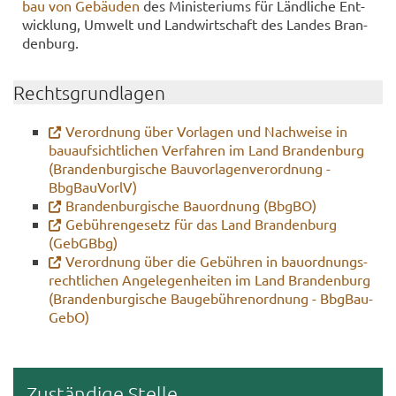
bau von Ge­bäu­den
des Mi­nis­te­ri­ums für Länd­li­che Ent­
wick­lung, Um­welt und Land­wirt­schaft des Lan­des Bran­
den­burg.
Rechts­grund­la­gen
Ver­ord­nung über Vor­la­gen und Nach­wei­se in
bau­auf­sicht­li­chen Ver­fah­ren im Land Bran­den­burg
(Bran­den­bur­gi­sche Bau­vor­la­gen­ver­ord­nung -
BbgBau­VorlV)
Bran­den­bur­gi­sche Bau­ord­nung (BbgBO)
Ge­büh­ren­ge­setz für das Land Bran­den­burg
(GebGBbg)
Ver­ord­nung über die Ge­büh­ren in bau­ord­nungs­
recht­li­chen An­ge­le­gen­hei­ten im Land Bran­den­burg
(Bran­den­bur­gi­sche Bau­ge­büh­ren­ord­nung - BbgBau­
Ge­bO)
Zu­stän­di­ge Stel­le