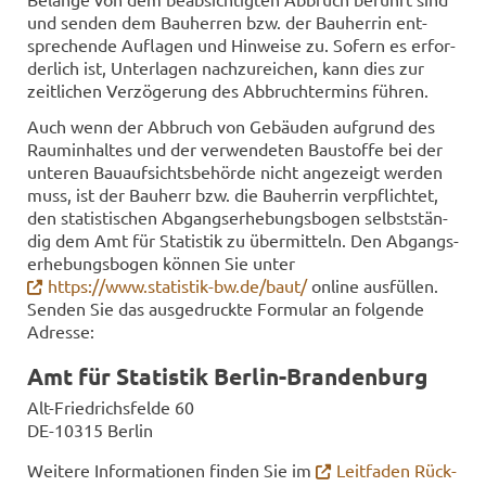
und sen­den dem Bau­her­ren bzw. der Bau­her­rin ent­
spre­chen­de Auf­la­gen und Hin­wei­se zu. So­fern es er­for­
der­lich ist, Un­ter­la­gen nach­zu­rei­chen, kann dies zur
zeit­li­chen Ver­zö­ge­rung des Ab­bruch­termins füh­ren.
Auch wenn der Ab­bruch von Ge­bäu­den auf­grund des
Raum­in­hal­tes und der ver­wen­de­ten Bau­stof­fe bei der
un­te­ren Bau­auf­sichts­be­hör­de nicht an­ge­zeigt wer­den
muss, ist der Bau­herr bzw. die Bau­her­rin ver­pflich­tet,
den sta­tis­ti­schen Ab­gangs­er­he­bungs­bo­gen selbst­stän­
dig dem Amt für Sta­tis­tik zu über­mit­teln. Den Ab­gangs­
er­he­bungs­bo­gen kön­nen Sie unter
https://www.statistik-​bw.de/baut/
on­line aus­fül­len.
Sen­den Sie das aus­ge­druck­te For­mu­lar an fol­gen­de
Adres­se:
Amt für Sta­tis­tik Berlin-​Brandenburg
Alt-​Friedrichsfelde 60
DE-​10315 Ber­lin
Wei­te­re In­for­ma­tio­nen fin­den Sie im
Leit­fa­den Rück­