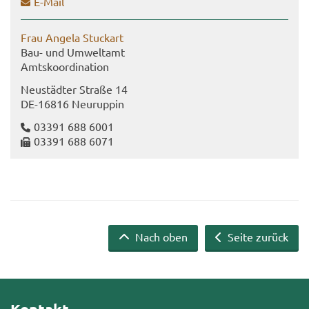
E-​Mail
Frau An­ge­la Stuck­art
Bau- und Um­welt­amt
Amts­ko­or­di­na­ti­on
Neu­städ­ter Stra­ße 14
DE-​16816 Neu­rup­pin
03391 688 6001
03391 688 6071
Nach oben
Seite zurück