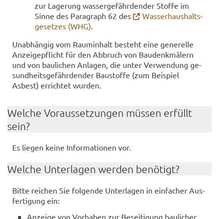
zur La­ge­rung was­ser­ge­fähr­den­der Stof­fe im
Sinne des Pa­ra­graph 62 des
Was­ser­haus­halts­
ge­set­zes (WHG)
.
Un­ab­hän­gig vom Raum­in­halt be­steht eine ge­ne­rel­le
An­zei­ge­pflicht für den Ab­bruch von Bau­denk­mä­lern
und von bau­li­chen An­la­gen, die unter Ver­wen­dung ge­
sund­heits­ge­fähr­den­der Bau­stof­fe (zum Bei­spiel
Asbest) er­rich­tet wur­den.
Wel­che Vor­aus­set­zun­gen müs­sen er­füllt
sein?
Es lie­gen keine In­for­ma­tio­nen vor.
Wel­che Un­ter­la­gen wer­den be­nö­tigt?
Bitte rei­chen Sie fol­gen­de Un­ter­la­gen in ein­fa­cher Aus­
fer­ti­gung ein:
An­zei­ge von Vor­ha­ben zur Be­sei­ti­gung bau­li­cher