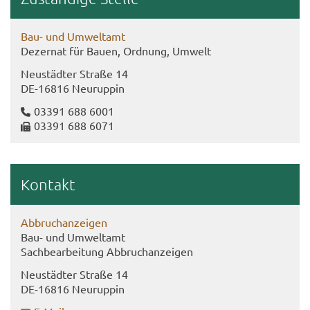
Bau- und Um­welt­amt
De­zer­nat für Bauen, Ord­nung, Um­welt
Neu­städ­ter Stra­ße 14
DE-​16816 Neu­rup­pin
03391 688 6001
03391 688 6071
Kon­takt
Ab­bruch­an­zei­gen
Bau- und Um­welt­amt
Sach­be­ar­bei­tung Ab­bruch­an­zei­gen
Neu­städ­ter Stra­ße 14
DE-​16816 Neu­rup­pin