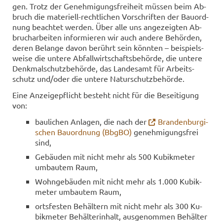
gen. Trotz der Ge­neh­mi­gungs­frei­heit müs­sen beim Ab­
bruch die materiell-​rechtlichen Vor­schrif­ten der Bau­ord­
nung be­ach­tet wer­den. Über alle uns an­ge­zeig­ten Ab­
bruch­ar­bei­ten in­for­mie­ren wir auch an­de­re Be­hör­den,
deren Be­lan­ge davon be­rührt sein könn­ten – bei­spiels­
wei­se die un­te­re Ab­fall­wirt­schafts­be­hör­de, die un­te­re
Denk­mal­schutz­be­hör­de, das Lan­des­amt für Ar­beits­
schutz und/oder die un­te­re Na­tur­schutz­be­hör­de.
Eine An­zei­ge­pflicht be­steht nicht für die Be­sei­ti­gung
von:
bau­li­chen An­la­gen, die nach der
Bran­den­bur­gi­
schen Bau­ord­nung (BbgBO)
ge­neh­mi­gungs­frei
sind,
Ge­bäu­den mit nicht mehr als 500 Ku­bik­me­ter
um­bau­tem Raum,
Wohn­ge­bäu­den mit nicht mehr als 1.000 Ku­bik­
me­ter um­bau­tem Raum,
orts­fes­ten Be­häl­tern mit nicht mehr als 300 Ku­
bik­me­ter Be­häl­ter­in­halt, aus­ge­nom­men Be­häl­ter