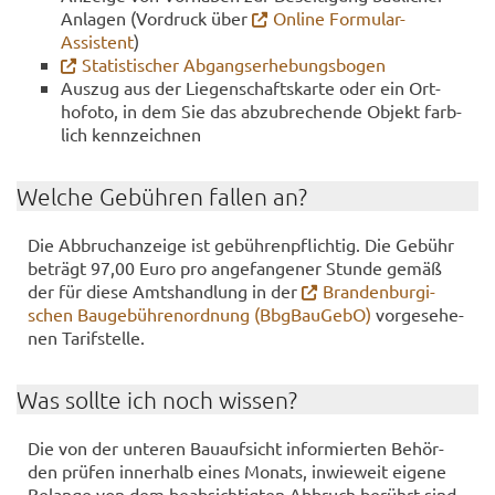
An­la­gen (Vor­druck über
On­line Formular-​
Assistent
)
Sta­tis­ti­scher Ab­gangs­er­he­bungs­bo­gen
Aus­zug aus der Lie­gen­schafts­kar­te oder ein Ort­
hofo­to, in dem Sie das ab­zu­bre­chen­de Ob­jekt farb­
lich kenn­zeich­nen
Wel­che Ge­büh­ren fal­len an?
Die Ab­bruch­an­zei­ge ist ge­büh­ren­pflich­tig. Die Ge­bühr
be­trägt 97,00 Euro pro an­ge­fan­ge­ner Stun­de gemäß
der für diese Amts­hand­lung in der
Bran­den­bur­gi­
schen Bau­ge­büh­ren­ord­nung (BbgBau­Ge­bO)
vor­ge­se­he­
nen Ta­rif­stel­le.
Was soll­te ich noch wis­sen?
Die von der un­te­ren Bau­auf­sicht in­for­mier­ten Be­hör­
den prü­fen in­ner­halb eines Mo­nats, in­wie­weit ei­ge­ne
Be­lan­ge von dem be­ab­sich­tig­ten Ab­bruch be­rührt sind