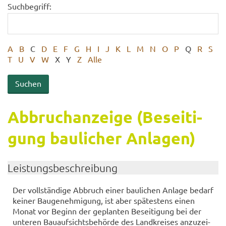
Suchbegriff:
A
B
C
D
E
F
G
H
I
J
K
L
M
N
O
P
Q
R
S
T
U
V
W
X
Y
Z
Alle
Ab­bruch­an­zei­ge (Be­sei­ti­
gung bau­li­cher An­la­gen)
Leis­tungs­be­schrei­bung
Der voll­stän­di­ge Ab­bruch einer bau­li­chen An­la­ge be­darf
kei­ner Bau­ge­neh­mi­gung, ist aber spä­tes­tens einen
Monat vor Be­ginn der ge­plan­ten Be­sei­ti­gung bei der
un­te­ren Bau­auf­sichts­be­hör­de des Land­krei­ses an­zu­zei­