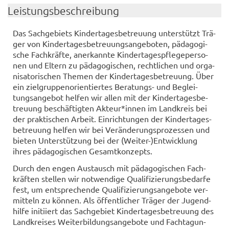
Leis­tungs­be­schrei­bung
Das Sach­ge­biets Kin­der­ta­ges­be­treu­ung un­ter­stützt Trä­
ger von Kin­der­ta­ges­be­treu­ungs­an­ge­bo­ten, päd­ago­gi­
sche Fach­kräf­te, an­er­kann­te Kin­der­ta­ges­pfle­ge­per­so­
nen und El­tern zu päd­ago­gi­schen, recht­li­chen und or­ga­
ni­sa­to­ri­schen The­men der Kin­der­ta­ges­be­treu­ung. Über
ein ziel­grup­pen­ori­en­tier­tes Beratungs-​ und Be­glei­
tungs­an­ge­bot hel­fen wir allen mit der Kin­der­ta­ges­be­
treu­ung be­schäf­tig­ten Ak­teur*innen im Land­kreis bei
der prak­ti­schen Ar­beit. Ein­rich­tun­gen der Kin­der­ta­ges­
be­treu­ung hel­fen wir bei Ver­än­de­rungs­pro­zes­sen und
bie­ten Un­ter­stüt­zung bei der (Weiter-​)Ent­wick­lung
ihres päd­ago­gi­schen Ge­samt­kon­zepts.
Durch den engen Aus­tausch mit päd­ago­gi­schen Fach­
kräf­ten stel­len wir not­wen­di­ge Qua­li­fi­zie­rungs­be­dar­fe
fest, um ent­spre­chen­de Qua­li­fi­zie­rungs­an­ge­bo­te ver­
mit­teln zu kön­nen. Als öf­fent­li­cher Trä­ger der Ju­gend­
hil­fe in­iti­iert das Sach­ge­biet Kin­der­ta­ges­be­treu­ung des
Land­krei­ses Wei­ter­bil­dungs­an­ge­bo­te und Fach­ta­gun­