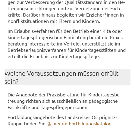
gen zur Ver­bes­se­rung der Qua­li­täts­stan­dard in den Be­
treu­ungs­ein­rich­tun­gen und zur Ver­net­zung der Fach­
kräf­te. Dar­über hin­aus be­glei­ten wir Er­zie­her*innen in
Kon­flikt­si­tua­tio­nen mit El­tern und Kin­dern.
Im Er­laub­nis­ver­fah­ren für den Be­trieb einer Kita oder
kin­der­ta­ges­pfle­ge­ri­schen Ein­rich­tung berät die Pra­xis­
be­ra­tung In­ter­es­sier­te im Vor­feld, un­ter­stützt sie im
Be­triebs­er­laub­nis­ver­fah­ren für Kin­der­ta­ges­stät­ten und
er­teilt die Er­laub­nis zur Kin­der­ta­ges­pfle­ge.
Wel­che Vor­aus­set­zun­gen müs­sen er­füllt
sein?
Die An­ge­bo­te der Pra­xis­be­ra­tung für Kin­der­ta­ges­be­
treu­ung rich­ten sich aus­schließ­lich an päd­ago­gi­sche
Fach­kräf­te und Ta­ges­pfle­ge­per­so­nen.
Fort­bil­dungs­an­ge­bo­te des Land­krei­ses Ostprignitz-​
Ruppin fin­den Sie
hier im Fort­bil­dungs­ka­ta­log
.