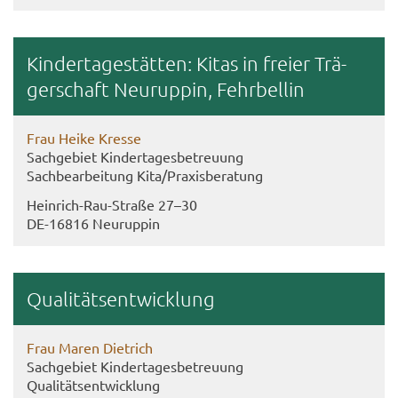
Kin­der­ta­ge­stät­ten: Kitas in frei­er Trä­
ger­schaft Neu­rup­pin, Fehr­bel­lin
Frau Heike Kres­se
Sach­ge­biet Kin­der­ta­ges­be­treu­ung
Sach­be­ar­bei­tung Kita/Pra­xis­be­ra­tung
Heinrich-​​Rau-​Straße 27–30
DE-​16816 Neu­rup­pin
Qua­li­täts­ent­wick­lung
Frau Maren Diet­rich
Sach­ge­biet Kin­der­ta­ges­be­treu­ung
Qua­li­täts­ent­wick­lung