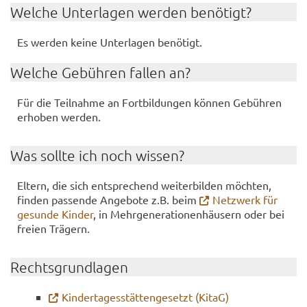
Wel­che Un­ter­la­gen wer­den be­nö­tigt?
Es wer­den keine Un­ter­la­gen be­nö­tigt.
Wel­che Ge­büh­ren fal­len an?
Für die Teil­nah­me an Fort­bil­dun­gen kön­nen Ge­büh­ren
er­ho­ben wer­den.
Was soll­te ich noch wis­sen?
El­tern, die sich ent­spre­chend wei­ter­bil­den möch­ten,
fin­den pas­sen­de An­ge­bo­te z.B. beim
Netz­werk für
ge­sun­de Kin­der
, in Mehr­ge­nera­tio­nen­häu­sern oder bei
frei­en Trä­gern.
Rechts­grund­la­gen
Kin­der­ta­ges­stät­ten­ge­setzt (KitaG)