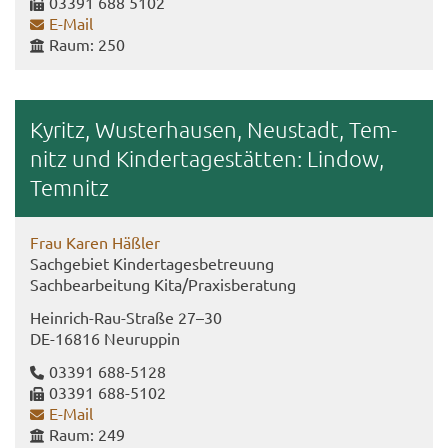
03391 688 5102
E-​Mail
Raum: 250
Ky­ritz, Wus­ter­hau­sen, Neu­stadt, Tem­
nitz und Kin­der­ta­ge­stät­ten: Lin­dow,
Tem­nitz
Frau Karen Häß­ler
Sach­ge­biet Kin­der­ta­ges­be­treu­ung
Sach­be­ar­bei­tung Kita/Pra­xis­be­ra­tung
Heinrich-​​Rau-​Straße 27–30
DE-​16816 Neu­rup­pin
03391 688-​5128
03391 688-​5102
E-​Mail
Raum: 249