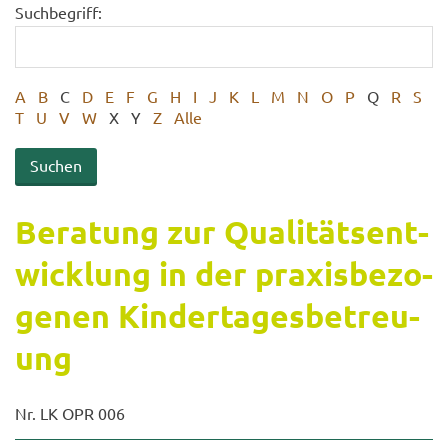
Suchbegriff:
A
B
C
D
E
F
G
H
I
J
K
L
M
N
O
P
Q
R
S
T
U
V
W
X
Y
Z
Alle
Be­ra­tung zur Qua­li­täts­ent­
wick­lung in der pra­xis­be­zo­
ge­nen Kin­der­ta­ges­be­treu­
ung
Nr. LK OPR 006