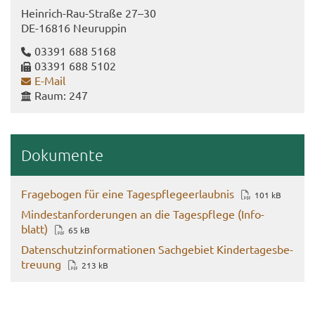
Heinrich-​Rau-Straße 27–30
DE-​16816 Neu­rup­pin
03391 688 5168
03391 688 5102
E-​Mail
Raum: 247
Do­ku­men­te
Fra­ge­bo­gen für eine Ta­ges­pfle­ge­er­laub­nis
101 kB
Min­dest­an­for­de­run­gen an die Ta­ges­pfle­ge (In­fo­
blatt)
65 kB
Da­ten­schutz­in­for­ma­tio­nen Sach­ge­biet Kin­der­ta­ges­be­
treu­ung
213 kB