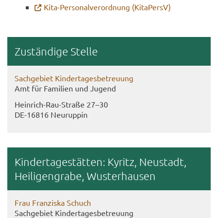
Kita-​Personalverordnung (Ki­ta­PersV)
Zu­stän­di­ge Stel­le
Sach­ge­biet Kin­der­ta­ges­be­treu­ung
Amt für Fa­mi­li­en und Ju­gend
Heinrich-​Rau-Straße 27–30
DE-​16816 Neu­rup­pin
Kin­der­ta­ge­stät­ten: Ky­ritz, Neu­stadt,
Hei­li­gen­gra­be, Wus­ter­hau­sen
Frau Fran­zis­ka Schuch
Sach­ge­biet Kin­der­ta­ges­be­treu­ung