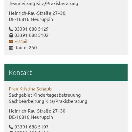
Team­lei­tung Kita/Pra­xis­be­ra­tung
Heinrich-​​Rau-​Straße 27–30
DE-​16816 Neu­rup­pin
03391 688 5129
03391 688 5102
E-​Mail
Raum: 250
Kon­takt
Frau Kris­ti­na Schaub
Sach­ge­biet Kin­der­ta­ges­be­treu­ung
Sach­be­ar­bei­tung Kita/Pra­xis­be­ra­tung
Heinrich-​Rau-Straße 27–30
DE-​16816 Neu­rup­pin
03391 688 5107