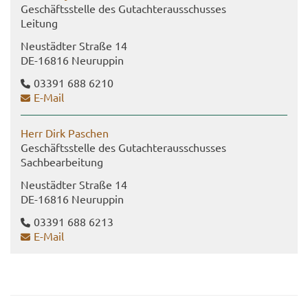
Ge­schäfts­stel­le des Gut­ach­ter­aus­schus­ses
Lei­tung
Neu­städ­ter Stra­ße 14
DE-​16816 Neu­rup­pin
03391 688 6210
E-​Mail
Herr Dirk Pa­schen
Ge­schäfts­stel­le des Gut­ach­ter­aus­schus­ses
Sach­be­ar­bei­tung
Neu­städ­ter Stra­ße 14
DE-​16816 Neu­rup­pin
03391 688 6213
E-​Mail