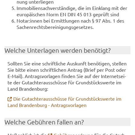
nung un­ter­lie­gen
Im­mo­bi­li­en­sach­ver­stän­di­ge, die im Ein­klang mit der
euro­pä­ischen Norm EN DIN 45 013 ge­prüft sind
Notar:innen bei Er­mitt­lun­gen nach § 97 Abs. 1 des
Sa­chen­rechts­be­rei­ni­gungs­ge­set­zes.
Wel­che Un­ter­la­gen wer­den be­nö­tigt?
Soll­ten Sie eine schrift­li­che Aus­kunft be­nö­ti­gen, stel­len
Sie bitte einen schrift­li­chen An­trag (Brief per Post oder
E-​Mail). An­trags­vor­la­gen fin­den Sie auf der In­ter­net­sei­
te der Gut­ach­ter­aus­schüs­se für Grund­stücks­wer­te im
Land Bran­den­burg:
Die Gut­ach­ter­aus­schüs­se für Grund­stücks­wer­te im
Land Bran­den­burg - An­trags­vor­la­gen
Wel­che Ge­büh­ren fal­len an?