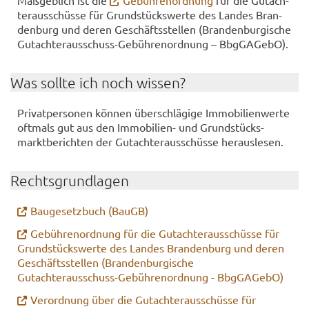
Maß­geb­lich ist die
Ge­büh­ren­ord­nung
für die Gut­ach­
ter­aus­schüs­se für Grund­stücks­wer­te des Lan­des Bran­
den­burg und deren Ge­schäfts­stel­len (Bran­den­bur­gi­sche
Gutachterausschuss-​Gebührenordnung – Bb­gGA­Ge­bO).
Was soll­te ich noch wis­sen?
Pri­vat­per­so­nen kön­nen über­schlä­gi­ge Im­mo­bi­li­en­wer­te
oft­mals gut aus den Immobilien-​ und Grund­stücks­
markt­be­rich­ten der Gut­ach­ter­aus­schüs­se her­aus­le­sen.
Rechts­grund­la­gen
Bau­ge­setz­buch (BauGB)
Ge­büh­ren­ord­nung für die Gut­ach­ter­aus­schüs­se für
Grund­stücks­wer­te des Lan­des Bran­den­burg und deren
Ge­schäfts­stel­len (Bran­den­bur­gi­sche
Gutachterausschuss-​Gebührenordnung - Bb­gGA­Ge­bO)
Ver­ord­nung über die Gut­ach­ter­aus­schüs­se für