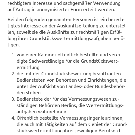
rech­tig­tem In­ter­es­se und sach­ge­mä­ßer Ver­wen­dung
auf An­trag in an­ony­mi­sier­ter Form er­teilt wer­den.
Bei den fol­gen­den ge­nann­ten Per­so­nen ist ein be­rech­
tig­tes In­ter­es­se an der Aus­kunfts­er­tei­lung zu un­ter­stel­
len, so­weit sie die Aus­künf­te zur recht­mä­ßi­gen Er­fül­
lung ihrer Grund­stücks­wert­ermitt­lungs­auf­ga­ben be­nö­
ti­gen.
von einer Kam­mer öf­fent­lich be­stell­te und ver­ei­
dig­te Sach­ver­stän­di­ge für die Grund­stücks­wert­
ermitt­lung
die mit der Grund­stücks­be­wer­tung be­auf­trag­ten
Be­diens­te­ten von Be­hör­den und Ein­rich­tun­gen, die
unter der Auf­sicht von Landes-​ oder Bun­des­be­hör­
den ste­hen
Be­diens­te­te der für das Ver­mes­sungs­we­sen zu­
stän­di­gen Be­hör­den Ber­lins, die Wert­ermitt­lungs­
auf­ga­ben wahr­neh­men
Öf­fent­lich be­stell­te Ver­mes­sungs­in­ge­nieur:innen,
die auch mit Tä­tig­kei­ten auf dem Ge­biet der Grund­
stücks­wert­ermitt­lung ihrer je­wei­li­gen Be­rufs­ord­