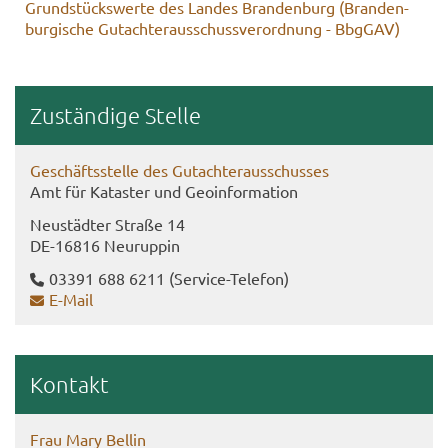
Grund­stücks­wer­te des Lan­des Bran­den­burg (Bran­den­
bur­gi­sche Gut­ach­ter­aus­schuss­ver­ord­nung - Bb­gGAV)
Zu­stän­di­ge Stel­le
Ge­schäfts­stel­le des Gut­ach­ter­aus­schus­ses
Amt für Ka­tas­ter und Geo­in­for­ma­ti­on
Neu­städ­ter Stra­ße 14
DE-​16816 Neu­rup­pin
03391 688 6211
(Service-​Telefon)
E-​Mail
Kon­takt
Frau Mary Bel­lin