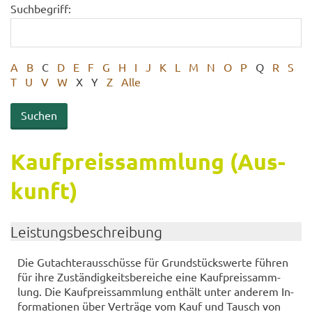
Suchbegriff:
A
B
C
D
E
F
G
H
I
J
K
L
M
N
O
P
Q
R
S
T
U
V
W
X
Y
Z
Alle
Kauf­preis­samm­lung (Aus­
kunft)
Leis­tungs­be­schrei­bung
Die Gut­ach­ter­aus­schüs­se für Grund­stücks­wer­te füh­ren
für ihre Zu­stän­dig­keits­be­rei­che eine Kauf­preis­samm­
lung. Die Kauf­preis­samm­lung ent­hält unter an­de­rem In­
for­ma­tio­nen über Ver­trä­ge vom Kauf und Tausch von