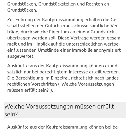
Grund­stü­cken, Grund­stücks­tei­len und Rech­ten an
Grund­stü­cken.
Zur Füh­rung der Kauf­preis­samm­lung er­hal­ten die Ge­
schäfts­stel­len der Gut­ach­ter­aus­schüs­se sämt­li­che Ver­
trä­ge, durch wel­che Ei­gen­tum an einem Grund­stück
über­tra­gen wer­den soll. Diese Ver­trä­ge wer­den ge­sam­
melt und im Hin­blick auf die un­ter­schied­li­chen wert­be­
ein­flus­sen­den Um­stän­de einer Im­mo­bi­lie an­ony­mi­siert
aus­ge­wer­tet.
Aus­künf­te aus der Kauf­preis­samm­lung kön­nen grund­
sätz­lich nur bei be­rech­tig­tem In­ter­es­se er­teilt wer­den.
Die Be­rech­ti­gung im Ein­zel­fall rich­tet sich nach lan­des­
recht­li­chen Vor­schrif­ten ("Wel­che Vor­aus­set­zun­gen
müs­sen er­füllt sein?").
Wel­che Vor­aus­set­zun­gen müs­sen er­füllt
sein?
Aus­künf­te aus der Kauf­preis­samm­lung kön­nen bei be­