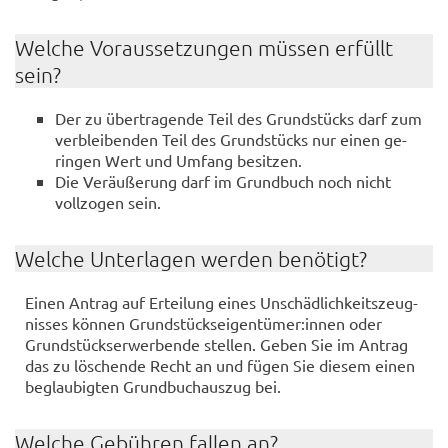
Wel­che Vor­aus­set­zun­gen müs­sen er­füllt
sein?
Der zu über­tra­gen­de Teil des Grund­stücks darf zum
ver­blei­ben­den Teil des Grund­stücks nur einen ge­
rin­gen Wert und Um­fang be­sit­zen.
Die Ver­äu­ße­rung darf im Grund­buch noch nicht
voll­zo­gen sein.
Wel­che Un­ter­la­gen wer­den be­nö­tigt?
Einen An­trag auf Er­tei­lung eines Un­schäd­lich­keits­zeug­
nis­ses kön­nen Grund­stücks­ei­gen­tü­mer:innen oder
Grund­stücks­er­wer­ben­de stel­len. Geben Sie im An­trag
das zu lö­schen­de Recht an und fügen Sie die­sem einen
be­glau­big­ten Grund­buch­aus­zug bei.
Wel­che Ge­büh­ren fal­len an?