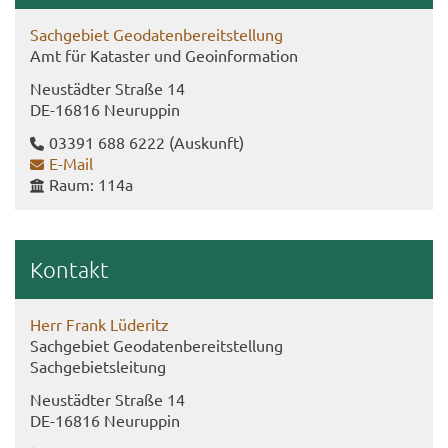
Sach­ge­biet Geo­da­ten­be­reit­stel­lung
Amt für Ka­tas­ter und Geo­in­for­ma­ti­on
Neu­städ­ter Stra­ße 14
DE-​16816 Neu­rup­pin
03391 688 6222
(Aus­kunft)
E-​Mail
Raum: 114a
Kon­takt
Herr Frank Lü­de­ritz
Sach­ge­biet Geo­da­ten­be­reit­stel­lung
Sach­ge­biets­lei­tung
Neu­städ­ter Stra­ße 14
DE-​16816 Neu­rup­pin