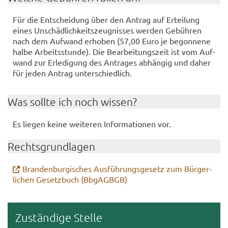
Für die Ent­schei­dung über den An­trag auf Er­tei­lung
eines Un­schäd­lich­keits­zeug­nis­ses wer­den Ge­büh­ren
nach dem Auf­wand er­ho­ben (57,00 Euro je be­gon­ne­ne
halbe Ar­beits­stun­de). Die Be­ar­bei­tungs­zeit ist vom Auf­
wand zur Er­le­di­gung des An­tra­ges ab­hän­gig und daher
für jeden An­trag un­ter­schied­lich.
Was soll­te ich noch wis­sen?
Es lie­gen keine wei­te­ren In­for­ma­tio­nen vor.
Rechts­grund­la­gen
Bran­den­bur­gi­sches Aus­füh­rungs­ge­setz zum Bür­ger­
li­chen Ge­setz­buch (Bb­gAGBGB)
Zu­stän­di­ge Stel­le