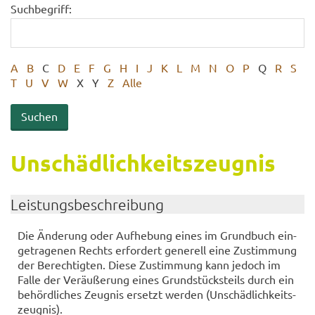
Suchbegriff:
A
B
C
D
E
F
G
H
I
J
K
L
M
N
O
P
Q
R
S
T
U
V
W
X
Y
Z
Alle
Un­schäd­lich­keits­zeug­nis
Leis­tungs­be­schrei­bung
Die Än­de­rung oder Auf­he­bung eines im Grund­buch ein­
ge­tra­ge­nen Rechts er­for­dert ge­ne­rell eine Zu­stim­mung
der Be­rech­tig­ten. Diese Zu­stim­mung kann je­doch im
Falle der Ver­äu­ße­rung eines Grund­stücks­teils durch ein
be­hörd­li­ches Zeug­nis er­setzt wer­den (Un­schäd­lich­keits­
zeug­nis).