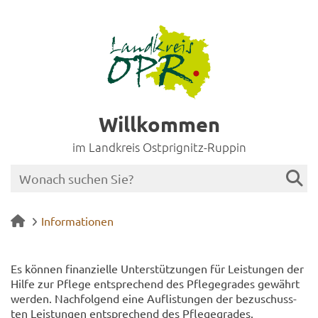
Willkommen
im Landkreis Ostprignitz-Ruppin
Informationen
Es kön­nen fi­nan­zi­el­le Un­ter­stüt­zun­gen für Leis­tun­gen der
Hilfe zur Pfle­ge ent­spre­chend des Pfle­ge­gra­des ge­währt
wer­den. Nach­fol­gend eine Auf­lis­tun­gen der be­zu­schuss­
ten Leis­tun­gen ent­spre­chend des Pfle­ge­gra­des.