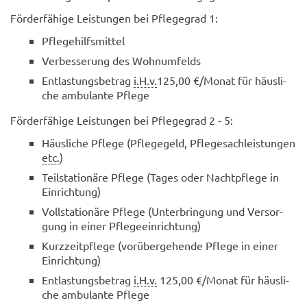
För­der­fä­hi­ge Leis­tun­gen bei Pfle­ge­grad 1:
Pfle­ge­hilfs­mit­tel
Ver­bes­se­rung des Wohn­um­felds
Ent­las­tungs­be­trag
i.H.v.
125,00 €/Monat für häus­li­
che am­bu­lan­te Pfle­ge
För­der­fä­hi­ge Leis­tun­gen bei Pfle­ge­grad 2 - 5:
Häus­li­che Pfle­ge (Pfle­ge­geld, Pfle­ge­sach­leis­tun­gen
etc.
)
Teil­sta­tio­nä­re Pfle­ge (Tages oder Nacht­pfle­ge in
Ein­rich­tung)
Voll­sta­tio­nä­re Pfle­ge (Un­ter­brin­gung und Ver­sor­
gung in einer Pfle­ge­ein­rich­tung)
Kurz­zeit­pfle­ge (vor­über­ge­hen­de Pfle­ge in einer
Ein­rich­tung)
Ent­las­tungs­be­trag
i.H.v.
125,00 €/Monat für häus­li­
che am­bu­lan­te Pfle­ge