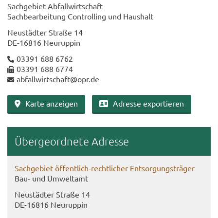
Sach­ge­biet Ab­fall­wirt­schaft
Sach­be­ar­bei­tung Con­trol­ling und Haus­halt
Neu­städ­ter Stra­ße 14
DE-​16816 Neu­rup­pin
03391 688 6762
03391 688 6774
ab­fall­wirt­schaft@opr.de
Karte an­zei­gen
Adres­se ex­por­tie­ren
Über­ge­ord­ne­te Adres­se
Sach­ge­biet öffentlich-​rechtlicher Ent­sor­gungs­trä­ger
Bau- und Um­welt­amt
Neu­städ­ter Stra­ße 14
DE-​16816 Neu­rup­pin