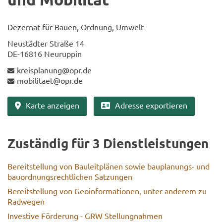
De­zer­nat für Bauen, Ord­nung, Um­welt
Neu­städ­ter Stra­ße 14
DE-​16816 Neu­rup­pin
kreis­pla­nung@opr.de
mo­bi­li­ta­et@opr.de
Karte an­zei­gen
Adres­se ex­por­tie­ren
Zu­stän­dig für 3 Dienst­leis­tun­gen
Be­reit­stel­lung von Bau­leit­plä­nen sowie bauplanungs-​ und
bau­ord­nungs­recht­li­chen Sat­zun­gen
Be­reit­stel­lung von Geo­in­for­ma­tio­nen, unter an­de­rem zu
Rad­we­gen
In­ves­ti­ve För­de­rung - GRW Stel­lung­nah­men