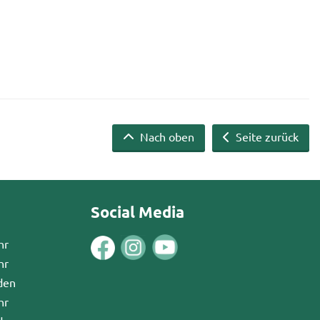
Nach oben
Seite zurück
Social Media
hr
hr
den
hr