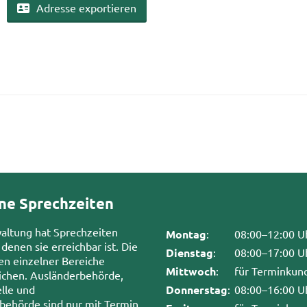
Adres­se ex­por­tie­ren
ne Sprechzeiten
waltung hat Sprechzeiten
Montag
:
08:00–12:00 U
 denen sie erreichbar ist. Die
Dienstag
:
08:00–17:00 U
en einzelner Bereiche
Mittwoch
:
für Terminkun
chen. Ausländerbehörde,
lle und
Donnerstag
:
08:00–16:00 U
sbehörde sind nur mit Termin