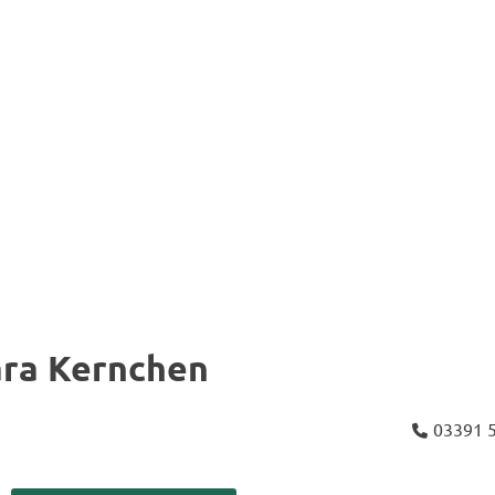
­ra Kern­chen
03391 