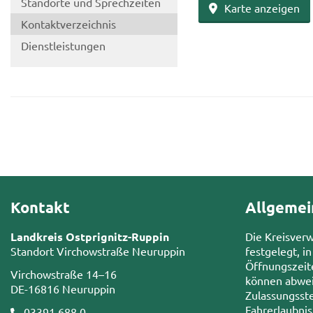
Stand­or­te und Sprech­zei­ten
Karte an­zei­gen
Kon­takt­ver­zeich­nis
Dienst­leis­tun­gen
Kontakt
Allgemei
Landkreis Ostprignitz-Ruppin
Die Kreisver
Standort Virchowstraße Neuruppin
festgelegt, in
Öffnungszeit
Virchowstraße 14–16
können abwei
DE-16816 Neuruppin
Zulassungsste
Fahrerlaubni
03391 688 0