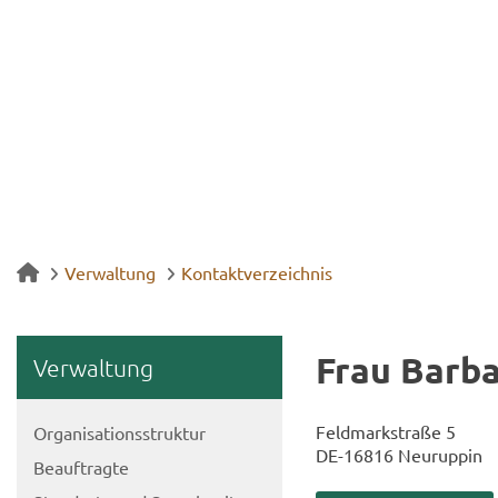
Verwaltung
Kontaktverzeichnis
Frau Bar­ba
Ver­wal­tung
Feld­mark­stra­ße 5
Or­ga­ni­sa­ti­ons­struk­tur
DE-​16816 Neu­rup­pin
Be­auf­trag­te