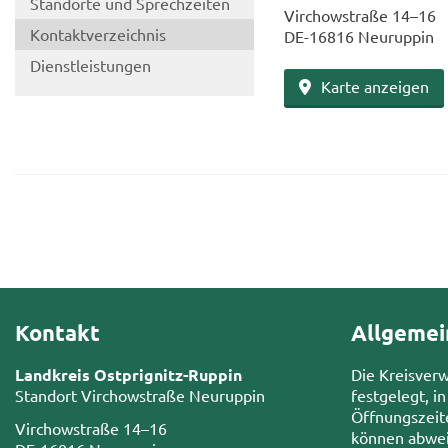
Stand­or­te und Sprech­zei­ten
Virch­ow­stra­ße 14–16
Kon­takt­ver­zeich­nis
DE-​16816 Neu­rup­pin
Dienst­leis­tun­gen
Karte an­zei­gen
Kontakt
Allgemei
Landkreis Ostprignitz-Ruppin
Die Kreisver
Standort Virchowstraße Neuruppin
festgelegt, in
Öffnungszeit
Virchowstraße 14–16
können abwei