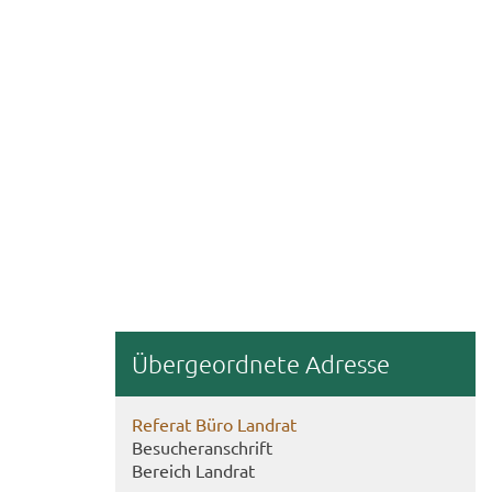
Über­ge­ord­ne­te Adres­se
Re­fe­rat Büro Land­rat
Be­su­cher­an­schrift
Be­reich Land­rat