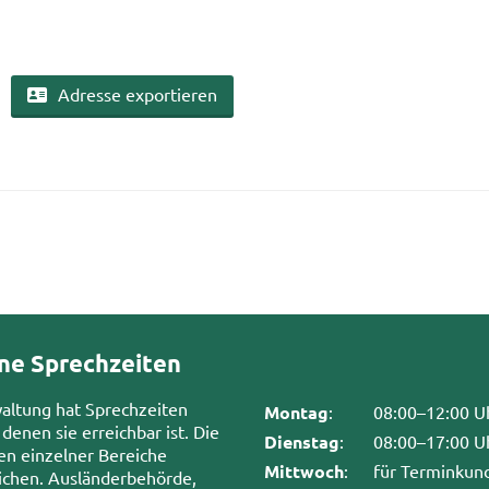
Adres­se ex­por­tie­ren
ne Sprechzeiten
waltung hat Sprechzeiten
Montag
:
08:00–12:00 U
 denen sie erreichbar ist. Die
Dienstag
:
08:00–17:00 U
en einzelner Bereiche
Mittwoch
:
für Terminkun
chen. Ausländerbehörde,