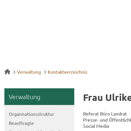
Verwaltung
Kontaktverzeichnis
Frau Ul­ri­
Ver­wal­tung
Re­fe­rat Büro Land­rat
Or­ga­ni­sa­ti­ons­struk­tur
Presse-​ und Öf­fent­lich­k
Be­auf­trag­te
So­cial Media