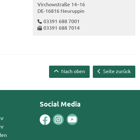
Virch­ow­stra­ße 14–16
DE-​16816 Neu­rup­pin
03391 688 7001
03391 688 7014
Nach oben
Seite zurück
Social Media
hr
hr
den