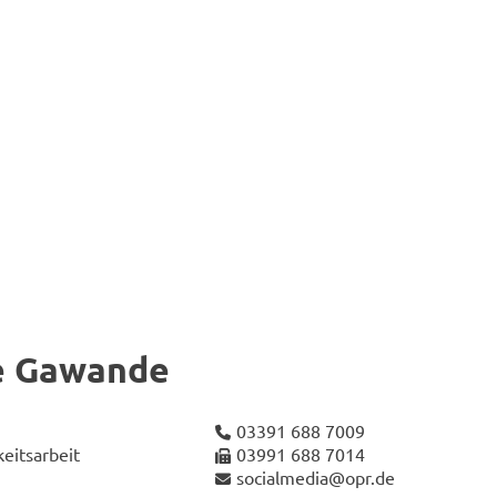
ke Ga­wan­de
03391 688 7009
eits­ar­beit
03991 688 7014
so­cial­me­dia@opr.de