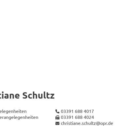
tia­ne Schultz
e­le­gen­hei­ten
03391 688 4017
er­an­ge­le­gen­hei­ten
03391 688 4024
chris­tia­ne.schultz@opr.de