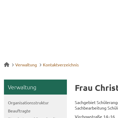
Verwaltung
Kontaktverzeichnis
Frau Chris­
Ver­wal­tung
Sach­ge­biet Schü­ler­an­g
Or­ga­ni­sa­ti­ons­struk­tur
Sach­be­ar­bei­tung Schü­l
Be­auf­trag­te
Virch­ow­stra­ße 14–16