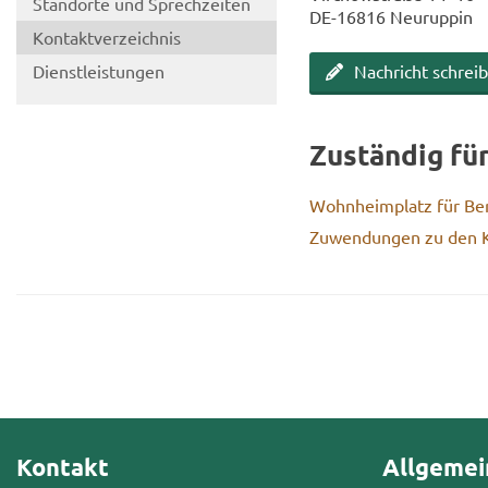
Stand­or­te und Sprech­zei­ten
DE-​16816 Neu­rup­pin
Kon­takt­ver­zeich­nis
Dienst­leis­tun­gen
Nach­richt schrei­
Zu­stän­dig fü
Wohn­heim­platz für Be­r
Zu­wen­dun­gen zu den Ko
Kontakt
Allgemei