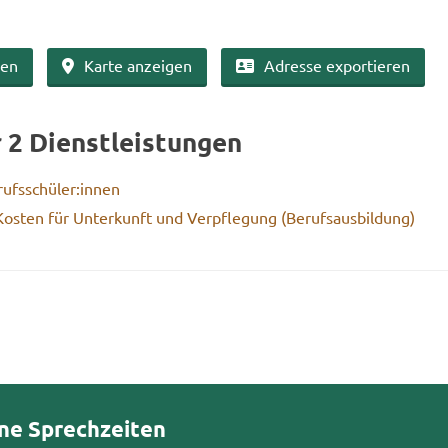
ben
Karte an­zei­gen
Adres­se ex­por­tie­ren
r 2 Dienst­leis­tun­gen
ufs­schü­ler:innen
s­ten für Un­ter­kunft und Ver­pfle­gung (Be­rufs­aus­bil­dung)
ne Sprechzeiten