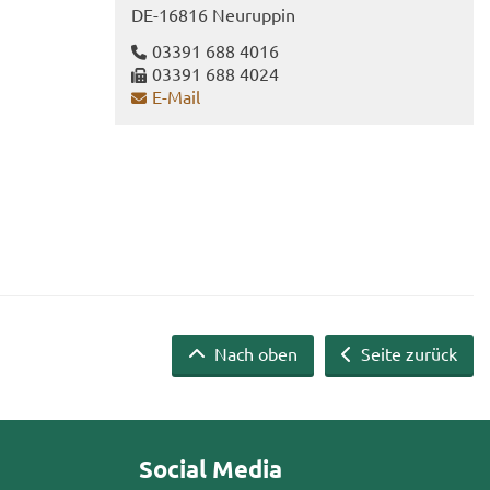
DE-​16816 Neu­rup­pin
03391 688 4016
03391 688 4024
E-​Mail
Nach oben
Seite zurück
Social Media