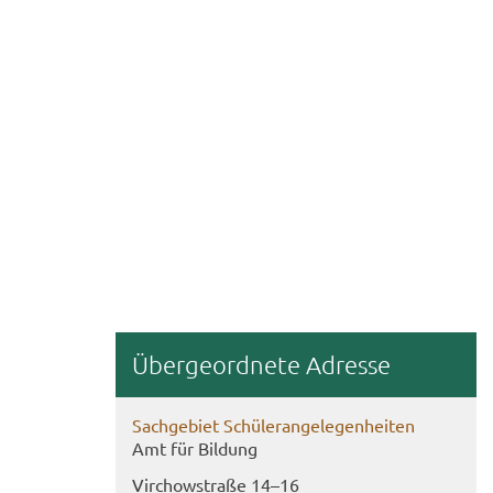
Über­ge­ord­ne­te Adres­se
Sach­ge­biet Schü­ler­an­ge­le­gen­hei­ten
Amt für Bil­dung
Virch­ow­stra­ße 14–16