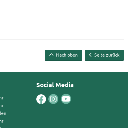
Nach oben
Seite zurück
Social Media
hr
hr
den
hr