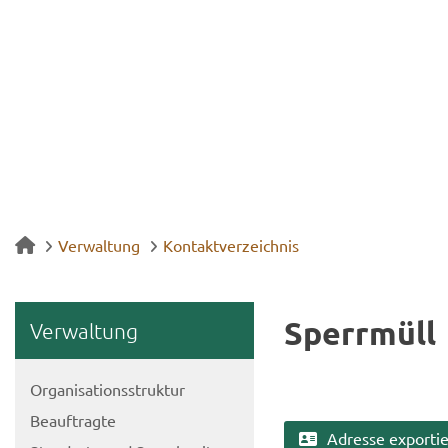
Verwaltung
Kontaktverzeichnis
Sperr­müll
Ver­wal­tung
Or­ga­ni­sa­ti­ons­struk­tur
Be­auf­trag­te
Adres­se ex­por­tie