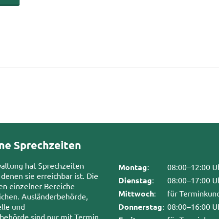
ne Sprechzeiten
waltung hat Sprechzeiten
Montag
:
08:00–12:00 U
 denen sie erreichbar ist. Die
Dienstag
:
08:00–17:00 U
en einzelner Bereiche
Mittwoch
:
für Terminkun
chen. Ausländerbehörde,
lle und
Donnerstag
:
08:00–16:00 U
sbehörde sind nur mit Termin