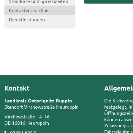
Stand­or­te und Sprech­zei­ten
Kon­takt­ver­zeich­nis
Dienst­leis­tun­gen
Kontakt
Allgemei
Landkreis Ostprignitz-Ruppin
Die Kreisver
Standort Virchowstraße Neuruppin
festgelegt, in
Öffnungszeit
Virchowstraße 14–16
können abwei
DE-16816 Neuruppin
Zulassungsste
Fahrerlaubni
03391 688 0