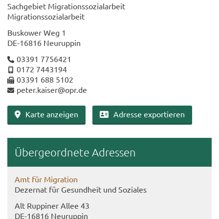
Sach­ge­biet Mi­gra­ti­ons­so­zi­al­ar­beit
Mi­gra­ti­ons­so­zi­al­ar­beit
Bus­kower Weg 1
DE-​16816 Neu­rup­pin
03391 7756421
0172 7443194
03391 688 5102
peter.kai­ser@opr.de
Karte an­zei­gen
Adres­se ex­por­tie­ren
Über­ge­ord­ne­te Adres­sen
Amt für Mi­gra­ti­on
De­zer­nat für Ge­sund­heit und So­zia­les
Alt Rup­pi­ner Allee 43
DE-​16816 Neu­rup­pin