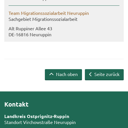
Team Mi­gra­ti­ons­so­zi­al­ar­beit Neu­rup­pin
Sach­ge­biet Mi­gra­ti­ons­so­zi­al­ar­beit
Alt Rup­pi­ner Allee 43
DE-​16816 Neu­rup­pin
Nach oben
Seite zurück
Kontakt
Landkreis Ostprignitz-Ruppin
Standort Virchowstraße Neuruppin