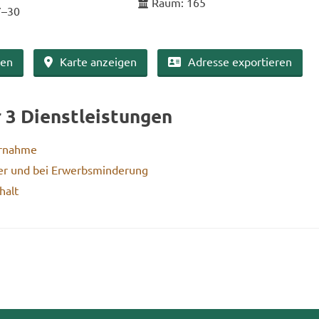
Raum: 165
7–30
ben
Karte an­zei­gen
Adres­se ex­por­tie­ren
r 3 Dienst­leis­tun­gen
r­nah­me
er und bei Er­werbs­min­de­rung
halt