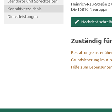
Stand­or­te und Sprech­zei­ten
Heinrich-​Rau-Straße 2
Kon­takt­ver­zeich­nis
DE-​16816 Neu­rup­pin
Dienst­leis­tun­gen
Nach­richt schrei­
Zu­stän­dig fü
Be­stat­tungs­kos­ten­übe
Grund­si­che­rung im Alt
Hilfe zum Le­bens­un­ter­