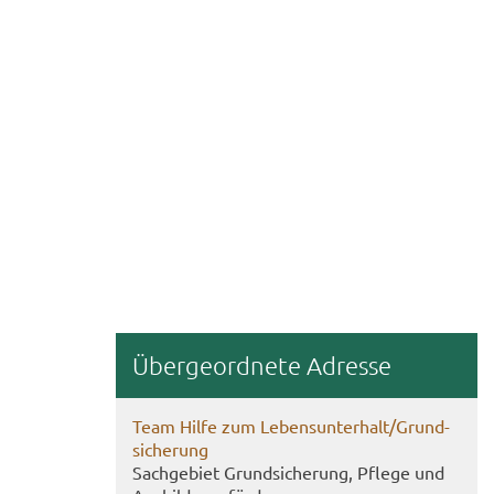
Über­ge­ord­ne­te Adres­se
Team Hilfe zum Le­bens­un­ter­halt/Grund­
si­che­rung
Sach­ge­biet Grund­si­che­rung, Pfle­ge und