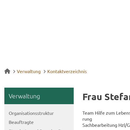
Verwaltung
Kontaktverzeichnis
Frau Ste­fa
Ver­wal­tung
Team Hilfe zum Le­bens­u
Or­ga­ni­sa­ti­ons­struk­tur
rung
Be­auf­trag­te
Sach­be­ar­bei­tung Hzl/G