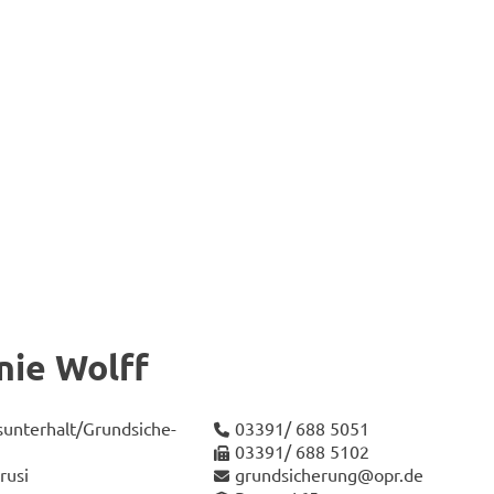
­nie Wolff
n­ter­halt/Grund­si­che­
03391/ 688 5051
03391/ 688 5102
rusi
grund­si­che­rung@opr.de