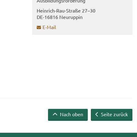
Aus­bil­dungs­för­de­rung
Heinrich-​​Rau-​Straße 27–30
DE-​16816 Neu­rup­pin
E-​Mail
Nach oben
Seite zurück