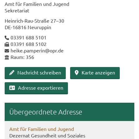
Amt für Fa­mi­li­en und Ju­gend
Se­kre­ta­ri­at
Heinrich-​Rau-Straße 27–30
DE-​16816 Neu­rup­pin
03391 688 5101
03391 688 5102
heike.pam­pe­rin@opr.de
Raum: 356
Nach­richt schrei­ben
Karte an­zei­gen
Adres­se ex­por­tie­ren
Über­ge­ord­ne­te Adres­se
Amt für Fa­mi­li­en und Ju­gend
De­zer­nat Ge­sund­heit und So­zia­les