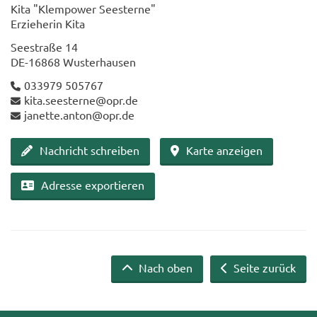
Kita "Klem­power See­ster­ne"
Er­zie­he­rin Kita
See­stra­ße 14
DE-​16868 Wus­ter­hau­sen
033979 505767
kita.see­ster­ne@opr.de
ja­net­te.anton@opr.de
Nach­richt schrei­ben
Karte an­zei­gen
Adres­se ex­por­tie­ren
Nach oben
Seite zurück