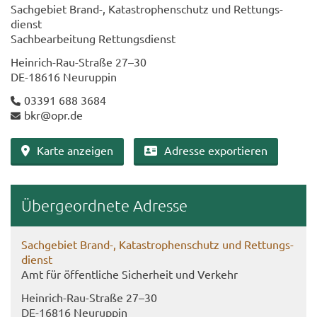
Sach­ge­biet Brand-​, Ka­ta­stro­phen­schutz und Ret­tungs­
dienst
Sach­be­ar­bei­tung Ret­tungs­dienst
Heinrich-​Rau-Straße 27–30
DE-​18616 Neu­rup­pin
03391 688 3684
bkr@opr.de
Karte an­zei­gen
Adres­se ex­por­tie­ren
Über­ge­ord­ne­te Adres­se
Sach­ge­biet Brand-​, Ka­ta­stro­phen­schutz und Ret­tungs­
dienst
Amt für öf­fent­li­che Si­cher­heit und Ver­kehr
Heinrich-​Rau-Straße 27–30
DE-​16816 Neu­rup­pin