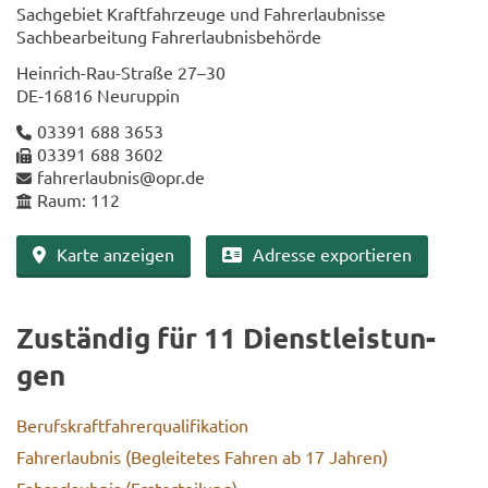
Sach­ge­biet Kraft­fahr­zeu­ge und Fahr­erlaub­nis­se
Sach­be­ar­bei­tung Fahr­erlaub­nis­be­hör­de
Heinrich-​Rau-Straße 27–30
DE-​16816 Neu­rup­pin
03391 688 3653
03391 688 3602
fahr­erlaub­nis@opr.de
Raum: 112
Karte an­zei­gen
Adres­se ex­por­tie­ren
Zu­stän­dig für 11 Dienst­leis­tun­
gen
Be­rufs­kraft­fah­rer­qua­li­fi­ka­ti­on
Fahr­erlaub­nis (Be­glei­te­tes Fah­ren ab 17 Jah­ren)
Fahr­erlaub­nis (Erstertei­lung)