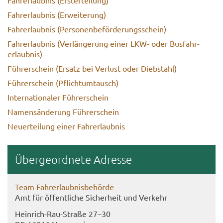
Fahr­erlaub­nis (Er­wei­te­rung)
Fahr­erlaub­nis (Per­so­nen­be­för­de­rungs­schein)
Fahr­erlaub­nis (Ver­län­ge­rung einer LKW- oder Bus­fahr­
erlaub­nis)
Füh­rer­schein (Er­satz bei Ver­lust oder Dieb­stahl)
Füh­rer­schein (Pflicht­um­tausch)
In­ter­na­tio­na­ler Füh­rer­schein
Na­mens­än­de­rung Füh­rer­schein
Neu­er­tei­lung einer Fahr­erlaub­nis
Über­ge­ord­ne­te Adres­se
Team Fahr­erlaub­nis­be­hör­de
Amt für öf­fent­li­che Si­cher­heit und Ver­kehr
Heinrich-​Rau-Straße 27–30