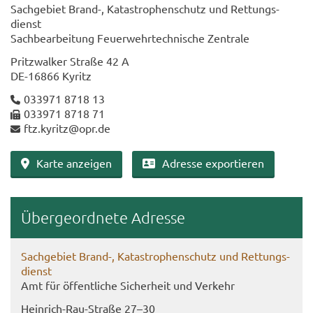
Sach­ge­biet Brand-​, Ka­ta­stro­phen­schutz und Ret­tungs­
dienst
Sach­be­ar­bei­tung Feu­er­wehr­tech­ni­sche Zen­tra­le
Pritz­wal­ker Stra­ße 42 A
DE-​16866 Ky­ritz
033971 8718 13
033971 8718 71
ftz.ky­ritz@opr.de
Karte an­zei­gen
Adres­se ex­por­tie­ren
Über­ge­ord­ne­te Adres­se
Sach­ge­biet Brand-​, Ka­ta­stro­phen­schutz und Ret­tungs­
dienst
Amt für öf­fent­li­che Si­cher­heit und Ver­kehr
Heinrich-​Rau-Straße 27–30