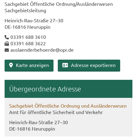
Sach­ge­biet Öf­fent­li­che Ord­nung/Aus­län­der­we­sen
Sach­ge­biets­lei­tung
Heinrich-​Rau-Straße 27–30
DE-​16816 Neu­rup­pin
03391 688 3610
03391 688 3622
aus­la­en­der­be­ho­er­de@opr.de
Karte an­zei­gen
Adres­se ex­por­tie­ren
Über­ge­ord­ne­te Adres­se
Sach­ge­biet Öf­fent­li­che Ord­nung und Aus­län­der­we­sen
Amt für öf­fent­li­che Si­cher­heit und Ver­kehr
Heinrich-​Rau-Straße 27–30
DE-​16816 Neu­rup­pin