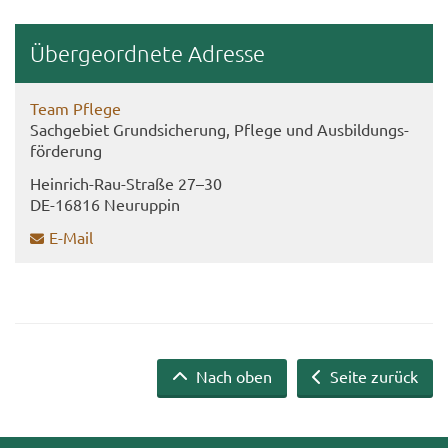
Über­ge­ord­ne­te Adres­se
Team Pfle­ge
Sach­ge­biet Grund­si­che­rung, Pfle­ge und Aus­bil­dungs­
för­de­rung
Heinrich-​​Rau-​Straße 27–30
DE-​16816 Neu­rup­pin
E-​Mail
Nach oben
Seite zurück