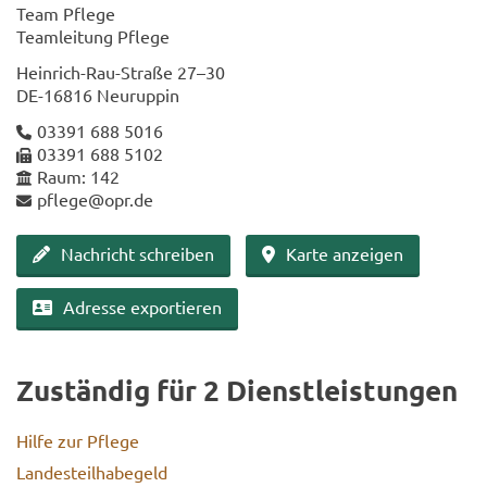
Team Pfle­ge
Team­lei­tung Pfle­ge
Heinrich-​Rau-Straße 27–30
DE-​16816 Neu­rup­pin
03391 688 5016
03391 688 5102
Raum: 142
pfle­ge@opr.de
Nach­richt schrei­ben
Karte an­zei­gen
Adres­se ex­por­tie­ren
Zu­stän­dig für 2 Dienst­leis­tun­gen
Hilfe zur Pfle­ge
Lan­des­teil­ha­be­geld