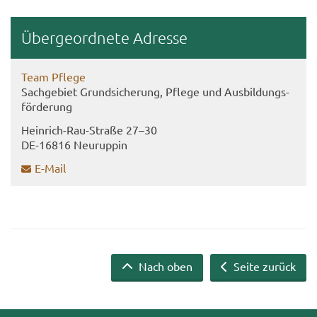
Über­ge­ord­ne­te Adres­se
Team Pfle­ge
Sach­ge­biet Grund­si­che­rung, Pfle­ge und Aus­bil­dungs­
för­de­rung
Heinrich-​​Rau-​Straße 27–30
DE-​16816 Neu­rup­pin
E-​Mail
Nach oben
Seite zurück