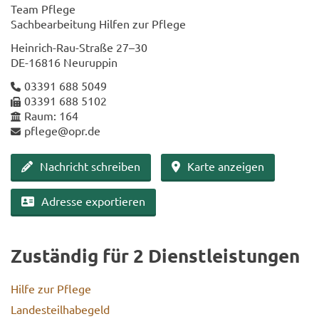
Team Pfle­ge
Sach­be­ar­bei­tung Hil­fen zur Pfle­ge
Heinrich-​Rau-Straße 27–30
DE-​16816 Neu­rup­pin
03391 688 5049
03391 688 5102
Raum: 164
pfle­ge@opr.de
Nach­richt schrei­ben
Karte an­zei­gen
Adres­se ex­por­tie­ren
Zu­stän­dig für 2 Dienst­leis­tun­gen
Hilfe zur Pfle­ge
Lan­des­teil­ha­be­geld