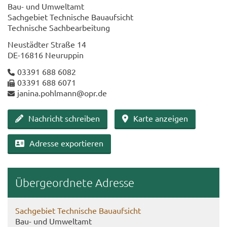
Bau- und Um­welt­amt
Sach­ge­biet Tech­ni­sche Bau­auf­sicht
Tech­ni­sche Sach­be­ar­bei­tung
Neu­städ­ter Stra­ße 14
DE-​16816 Neu­rup­pin
03391 688 6082
03391 688 6071
ja­ni­na.pohl­mann@opr.de
Nach­richt schrei­ben
Karte an­zei­gen
Adres­se ex­por­tie­ren
Über­ge­ord­ne­te Adres­se
Sach­ge­biet Tech­ni­sche Bau­auf­sicht
Bau- und Um­welt­amt