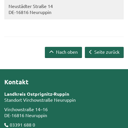
Neu­städ­ter Stra­ße 14
DE-​16816 Neu­rup­pin
Nach oben
Seite zurück
Kontakt
Landkreis Ostprignitz-Ruppin
Standort Virchowstraße Neuruppin
Virchowstraße 14–16
DE-16816 Neuruppin
03391 688 0