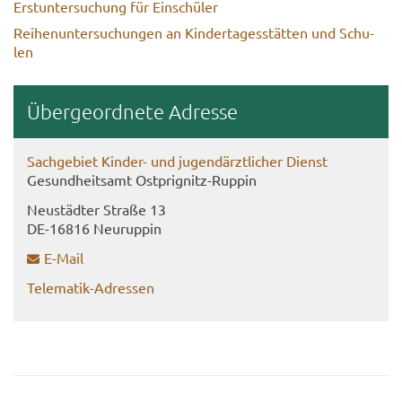
Erst­un­ter­su­chung für Ein­schü­ler
Rei­hen­un­ter­su­chun­gen an Kin­der­ta­ges­stät­ten und Schu­
len
Über­ge­ord­ne­te Adres­se
Sach­ge­biet Kinder-​ und ju­gend­ärzt­li­cher Dienst
Ge­sund­heits­amt Ostprignitz-​Ruppin
Neu­städ­ter Stra­ße 13
DE-​16816 Neu­rup­pin
E-​Mail
Telematik-​Adressen