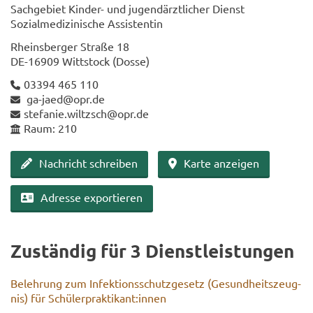
Sach­ge­biet Kinder-​ und ju­gend­ärzt­li­cher Dienst
So­zi­al­me­di­zi­ni­sche As­sis­ten­tin
Rheins­ber­ger Stra­ße 18
DE-​16909 Witt­stock (Dosse)
03394 465 110
ga-​jaed@opr.de
ste­fa­nie.wiltzsch@opr.de
Raum: 210
Nach­richt schrei­ben
Karte an­zei­gen
Adres­se ex­por­tie­ren
Zu­stän­dig für 3 Dienst­leis­tun­gen
Be­leh­rung zum In­fek­ti­ons­schutz­ge­setz (Ge­sund­heits­zeug­
nis) für Schü­ler­prak­ti­kant:innen