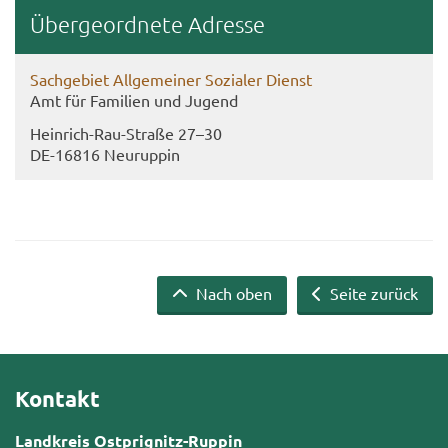
Über­ge­ord­ne­te Adres­se
Sach­ge­biet All­ge­mei­ner So­zia­ler Dienst
Amt für Fa­mi­li­en und Ju­gend
Heinrich-​Rau-Straße 27–30
DE-​16816 Neu­rup­pin
Nach oben
Seite zurück
Kontakt
Landkreis Ostprignitz-Ruppin