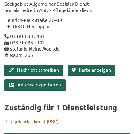
Sach­ge­biet All­ge­mei­ner So­zia­ler Dienst
So­zi­al­ar­bei­te­rin ASD - Pfle­ge­kin­der­dienst
Heinrich-​Rau-Straße 27–30
DE-​16816 Neu­rup­pin
03391 688 5181
03391 688 5102
ste­fa­nie.klei­ne@opr.de
Raum: 266
Nach­richt schrei­ben
Karte an­zei­gen
Adres­se ex­por­tie­ren
Zu­stän­dig für 1 Dienst­leis­tung
Pfle­ge­kin­der­dienst (PKD)