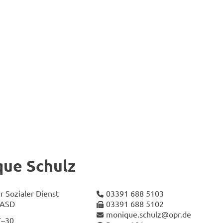
­que Schulz
r So­zia­ler Dienst
03391 688 5103
t ASD
03391 688 5102
mo­ni­que.schulz@opr.de
7–30