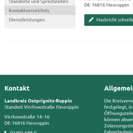
Stand­or­te und Sprech­zei­ten
DE-​16816 Neu­rup­pin
Kon­takt­ver­zeich­nis
Dienst­leis­tun­gen
Nach­richt schrei­
Kontakt
Allgemei
Landkreis Ostprignitz-Ruppin
Die Kreisver
Standort Virchowstraße Neuruppin
festgelegt, in
Öffnungszeit
Virchowstraße 14–16
können abwei
DE-16816 Neuruppin
Zulassungsste
Fahrerlaubni
03391 688 0