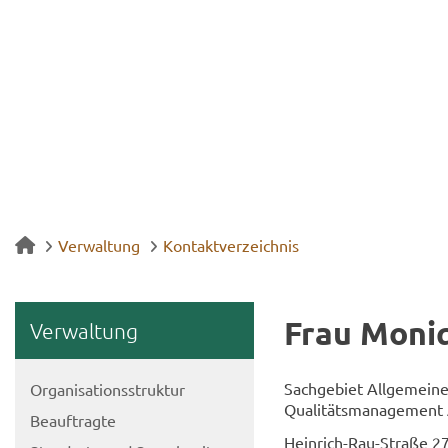
Verwaltung
Kontaktverzeichnis
Frau Mo­ni
Ver­wal­tung
Sach­ge­biet All­ge­mei­ne
Or­ga­ni­sa­ti­ons­struk­tur
Qua­li­täts­ma­nage­men
Be­auf­trag­te
Heinrich-​Rau-Straße 2