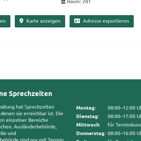
Raum: 281
ben
Karte an­zei­gen
Adres­se ex­por­tie­ren
ne Sprechzeiten
waltung hat Sprechzeiten
Montag
:
08:00–12:00 U
 denen sie erreichbar ist. Die
Dienstag
:
08:00–17:00 U
en einzelner Bereiche
Mittwoch
:
für Terminkun
chen. Ausländerbehörde,
lle und
Donnerstag
:
08:00–16:00 U
sbehörde sind nur mit Termin