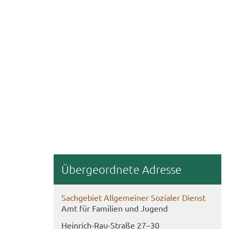
Über­ge­ord­ne­te Adres­se
Sach­ge­biet All­ge­mei­ner So­zia­ler Dienst
Amt für Fa­mi­li­en und Ju­gend
Heinrich-​Rau-Straße 27–30