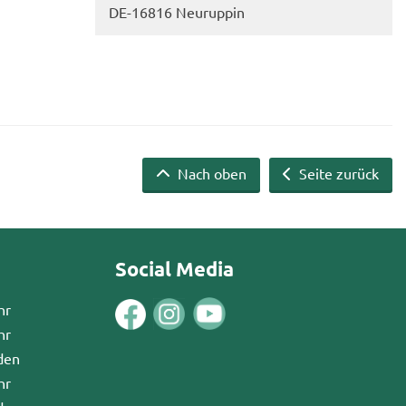
DE-​16816 Neu­rup­pin
Nach oben
Seite zurück
Social Media
hr
hr
den
hr