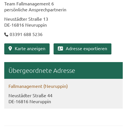
Team Fall­ma­nage­ment 6
per­sön­li­che An­sprech­part­ne­rin
Neu­städ­ter Stra­ße 13
DE-​16816 Neu­rup­pin
03391 688 5236
Karte an­zei­gen
Adres­se ex­por­tie­ren
Über­ge­ord­ne­te Adres­se
Fall­ma­nage­ment (Neu­rup­pin)
Neu­städ­ter Stra­ße 44
DE-​16816 Neu­rup­pin