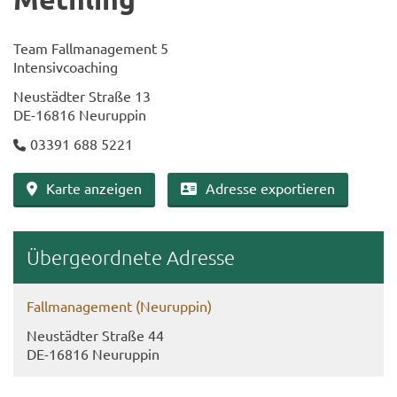
Team Fall­ma­nage­ment 5
In­ten­siv­coa­ching
Neu­städ­ter Stra­ße 13
DE-​16816 Neu­rup­pin
03391 688 5221
Karte an­zei­gen
Adres­se ex­por­tie­ren
Über­ge­ord­ne­te Adres­se
Fall­ma­nage­ment (Neu­rup­pin)
Neu­städ­ter Stra­ße 44
DE-​16816 Neu­rup­pin