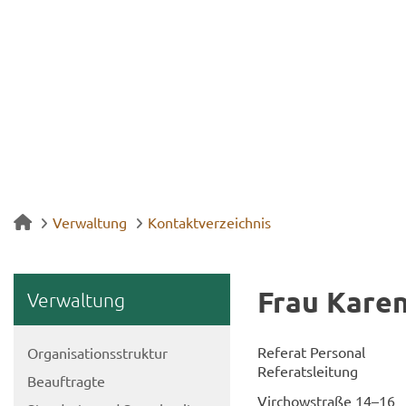
Verwaltung
Kontaktverzeichnis
Frau Karen
Ver­wal­tung
Re­fe­rat Per­so­nal
Or­ga­ni­sa­ti­ons­struk­tur
Re­fe­rats­lei­tung
Be­auf­trag­te
Virch­ow­stra­ße 14–16