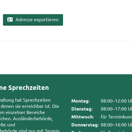
Adres­se ex­por­tie­ren
ne Sprechzeiten
waltung hat Sprechzeiten
Montag
:
08:00–12:00 U
 denen sie erreichbar ist. Die
Dienstag
:
08:00–17:00 U
en einzelner Bereiche
Mittwoch
:
für Terminkun
chen. Ausländerbehörde,
lle und
Donnerstag
:
08:00–16:00 U
sbehörde sind nur mit Termin