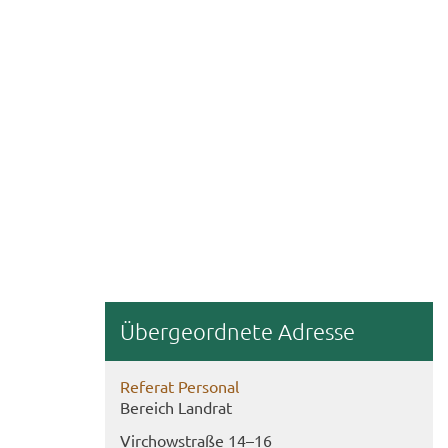
Über­ge­ord­ne­te Adres­se
Re­fe­rat Per­so­nal
Be­reich Land­rat
Virch­ow­stra­ße 14–16