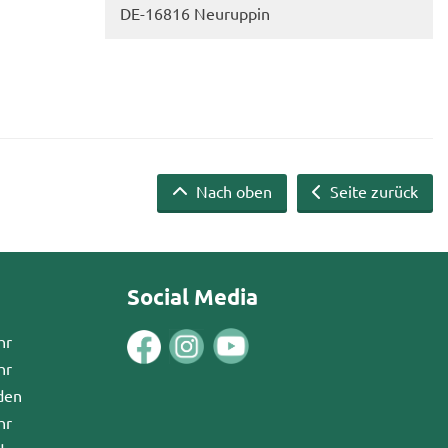
DE-​16816 Neu­rup­pin
Nach oben
Seite zurück
Social Media
hr
hr
den
hr