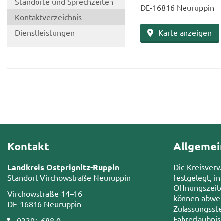
Stand­or­te und Sprech­zei­ten
DE-​16816 Neu­rup­pin
Kon­takt­ver­zeich­nis
Dienst­leis­tun­gen
Karte an­zei­gen
Kontakt
Allgemei
Landkreis Ostprignitz-Ruppin
Die Kreisver
Standort Virchowstraße Neuruppin
festgelegt, in
Öffnungszeit
Virchowstraße 14–16
können abwei
DE-16816 Neuruppin
Zulassungsste
Fahrerlaubni
03391 688 0