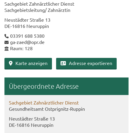
Sach­ge­biet Zahn­ärzt­li­cher Dienst
Sach­ge­biets­lei­tung/ Zahn­ärz­tin
Neu­städ­ter Stra­ße 13
DE-​16816 Neu­rup­pin
03391 688 5380
ga-​zaed@opr.de
Raum: 128
Karte an­zei­gen
Adres­se ex­por­tie­ren
Über­ge­ord­ne­te Adres­se
Sach­ge­biet Zahn­ärzt­li­cher Dienst
Ge­sund­heits­amt Ostprignitz-​Ruppin
Neu­städ­ter Stra­ße 13
DE-​16816 Neu­rup­pin