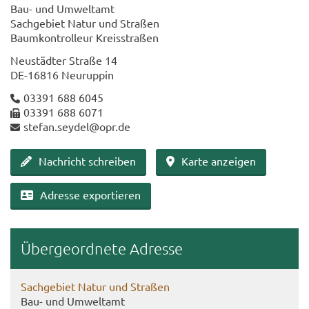
Bau- und Um­welt­amt
Sach­ge­biet Natur und Stra­ßen
Baum­kon­trol­leur Kreis­stra­ßen
Neu­städ­ter Stra­ße 14
DE-​16816 Neu­rup­pin
03391 688 6045
03391 688 6071
ste­fan.sey­del@opr.de
Nach­richt schrei­ben
Karte an­zei­gen
Adres­se ex­por­tie­ren
Über­ge­ord­ne­te Adres­se
Sach­ge­biet Natur und Stra­ßen
Bau- und Um­welt­amt