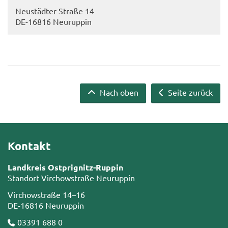
Neu­städ­ter Stra­ße 14
DE-​16816 Neu­rup­pin
Nach oben
Seite zurück
Kontakt
Landkreis Ostprignitz-Ruppin
Standort Virchowstraße Neuruppin
Virchowstraße 14–16
DE-16816 Neuruppin
03391 688 0