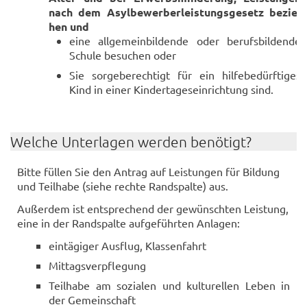
nach dem Asyl­be­wer­ber­leis­tungs­ge­setz be­zie­
hen und
eine all­ge­mein­bil­den­de oder be­rufs­bil­den­de
Schu­le be­su­chen oder
Sie sor­ge­be­rech­tigt für ein hil­fe­be­dürf­ti­ges
Kind in einer Kin­der­ta­ges­ein­rich­tung sind.
Wel­che Un­ter­la­gen wer­den be­nö­tigt?
Bitte fül­len Sie den An­trag auf Leis­tun­gen für Bil­dung
und Teil­ha­be (siehe rech­te Rand­spal­te) aus.
Au­ßer­dem ist ent­spre­chend der ge­wünsch­ten Leis­tung,
eine in der Rand­spal­te auf­ge­führ­ten An­la­gen:
ein­tä­gi­ger Aus­flug, Klas­sen­fahrt
Mit­tags­ver­pfle­gung
Teil­ha­be am so­zia­len und kul­tu­rel­len Leben in
der Ge­mein­schaft