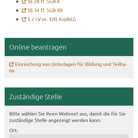
§§ 28 ff. SGB II
§§ 34 ff. SGB XII
§ 2 i.V.m. 3(4) Asyl­bLG
On­line be­an­tra­gen
Ein­rei­chung von Un­ter­la­gen für Bil­dung und Teil­ha­
be
Zu­stän­di­ge Stel­le
Bitte wäh­len Sie Ihren Wohn­ort aus, damit die für Sie
zu­stän­di­ge Stel­le an­ge­zeigt wer­den kann.
Ort: