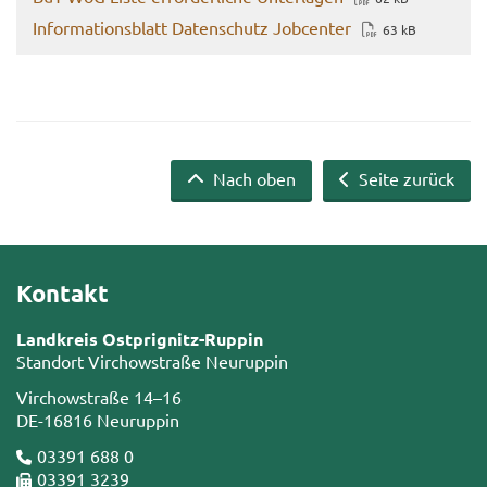
In­for­ma­ti­ons­blatt Da­ten­schutz Job­cen­ter
63 kB
Nach oben
Seite zurück
Kontakt
Landkreis Ostprignitz-Ruppin
Standort Virchowstraße Neuruppin
Virchowstraße 14–16
DE-16816 Neuruppin
03391 688 0
03391 3239