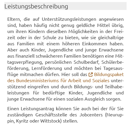
Leis­tungs­be­schrei­bung
El­tern, die auf Un­ter­stüt­zungs­leis­tun­gen an­ge­wie­sen
sind, haben häu­fig nicht genug geld­li­che Mit­tel übrig,
um ihren Kin­dern die­sel­ben Mög­lich­kei­ten in der Frei­
zeit oder in der Schu­le zu bie­ten, wie sie gleich­alt­ri­ge
aus Fa­mi­li­en mit einem hö­he­ren Ein­kom­men haben.
Aber auch Kin­der, Ju­gend­li­che und junge Er­wach­se­ne
aus fi­nan­zi­ell schwä­che­ren Fa­mi­li­en be­nö­ti­gen eine Mit­
tags­ver­pfle­gung, per­sön­li­chen Schul­be­darf, Schü­ler­be­
för­de­rung, Lern­för­de­rung und möch­ten bei Ta­ges­aus­
flü­ge mit­ma­chen dür­fen. Hier soll das
Bil­dungs­pa­ket
des Bun­des­mi­nis­te­ri­ums für Ar­beit und So­zia­les
un­ter­
stüt­zend ein­grei­fen und durch Bildungs-​ und Teil­ha­be­
leis­tun­gen für be­dürf­ti­ge Kin­der, Ju­gend­li­che und
junge Er­wach­se­ne für einen so­zia­len Aus­gleich sor­gen.
Einen Leis­tungs­an­trag kön­nen Sie auch bei der für Sie
zu­stän­di­gen Ge­schäfts­stel­le des Job­cen­ters (Neu­rup­
pin, Ky­ritz oder Witt­stock) stel­len.