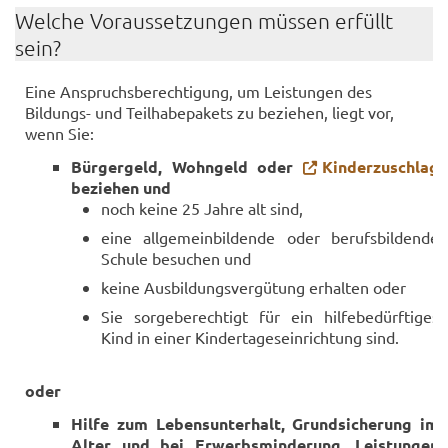
Wel­che Vor­aus­set­zun­gen müs­sen er­füllt
sein?
Eine An­spruchs­be­rech­ti­gung, um Leis­tun­gen des
Bildungs-​ und Teil­ha­be­pa­kets zu be­zie­hen, liegt vor,
wenn Sie:
Bür­ger­geld, Wohn­geld oder
Kin­der­zu­schlag
be­zie­hen und
noch keine 25 Jahre alt sind,
eine all­ge­mein­bil­den­de oder be­rufs­bil­den­de
Schu­le be­su­chen und
keine Aus­bil­dungs­ver­gü­tung er­hal­ten oder
Sie sor­ge­be­rech­tigt für ein hil­fe­be­dürf­ti­ges
Kind in einer Kin­der­ta­ges­ein­rich­tung sind.
oder
Hilfe zum Le­bens­un­ter­halt, Grund­si­che­rung im
Alter und bei Er­werbs­min­de­rung, Leis­tun­gen