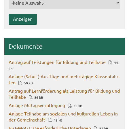
Do­ku­men­te
An­trag auf Leis­tun­gen für Bil­dung und Teil­ha­be
44
kB
An­la­ge (Schul-​) Aus­flü­ge und mehr­tä­gi­ge Klas­sen­fahr­
ten
50 kB
An­trag auf Lern­för­de­rung als Leis­tung für Bil­dung und
Teil­ha­be
86 kB
An­la­ge Mit­tags­ver­pfle­gung
35 kB
An­la­ge Teil­ha­be am so­zia­len und kul­tu­rel­len Leben in
der Ge­mein­schaft
42 kB
BuT-​WoG Liste er­for­der­li­che Un­ter­la­gen
62 kB