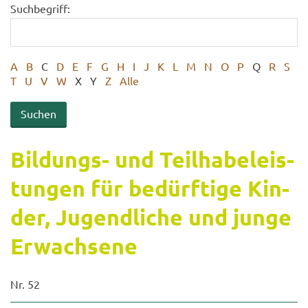
Suchbegriff:
A
B
C
D
E
F
G
H
I
J
K
L
M
N
O
P
Q
R
S
T
U
V
W
X
Y
Z
Alle
Bildungs-​ und Teil­ha­be­leis­
tun­gen für be­dürf­ti­ge Kin­
der, Ju­gend­li­che und junge
Er­wach­se­ne
Nr. 52