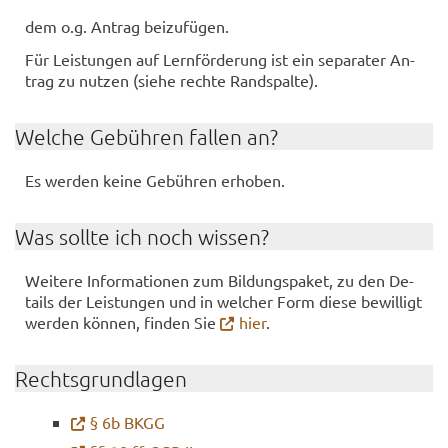
dem o.g. An­trag bei­zu­fü­gen.
Für Leis­tun­gen auf Lern­för­de­rung ist ein se­pa­ra­ter An­
trag zu nut­zen (siehe rech­te Rand­spal­te).
Wel­che Ge­büh­ren fal­len an?
Es wer­den keine Ge­büh­ren er­ho­ben.
Was soll­te ich noch wis­sen?
Wei­te­re In­for­ma­tio­nen zum Bil­dungs­pa­ket, zu den De­
tails der Leis­tun­gen und in wel­cher Form diese be­wil­ligt
wer­den kön­nen, fin­den Sie
hier
.
Rechts­grund­la­gen
§ 6b BKGG