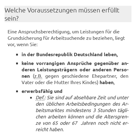
Wel­che Vor­aus­set­zun­gen müs­sen er­füllt
sein?
Eine An­spruchs­be­rech­ti­gung, um Leis­tun­gen für die
Grund­si­che­rung für Ar­beit­su­chen­de zu be­zie­hen, liegt
vor, wenn Sie:
in der Bun­des­re­pu­blik Deutsch­land leben,
keine vor­ran­gi­gen An­sprü­che ge­gen­über an­
de­ren Leis­tungs­trä­gern oder an­de­ren Per­so­
nen
(
z.B.
gegen ge­schie­de­ne Ehe­part­ner, den
Vater oder die Mut­ter Ihres Kin­des)
haben
,
er­werbs­fä­hig und
Def.
: Sie sind auf ab­seh­ba­re Zeit und unter
den üb­li­chen Ar­beits­be­din­gun­gen des Ar­
beits­mark­tes min­des­tens 3 Stun­den täg­li­
chen ar­bei­ten kön­nen und die Al­ters­gren­
ze von 65 oder 67 Jah­ren noch nicht er­
reicht haben.