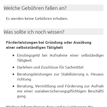
Wel­che Ge­büh­ren fal­len an?
Es wer­den keine Ge­büh­ren er­ho­ben.
Was soll­te ich noch wis­sen?
För­der­leis­tun­gen bei Grün­dung oder Aus­übung
einer selbst­stän­di­gen Tä­tig­keit
Ein­stiegs­geld bei Auf­nah­me einer selb­stän­di­gen
Tä­tig­keit
Dar­le­hen und Zu­schüs­se für Sach­mit­tel
Be­ra­tungs­leis­tun­gen zur Sta­bi­li­sie­rung o. Neu­aus­
rich­tung
Be­ra­tung, Ver­mitt­lung und För­de­rung zur Auf­nah­
me einer so­zi­al­ver­si­che­rungs­pflich­ti­gen Be­schäf­ti­
gung
Wei­te­re In­for­ma­tio­nen dazu und zu Leis­tun­gen des