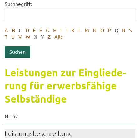
Suchbegriff:
A
B
C
D
E
F
G
H
I
J
K
L
M
N
O
P
Q
R
S
T
U
V
W
X
Y
Z
Alle
Leis­tun­gen zur Ein­glie­de­
rung für er­werbs­fä­hi­ge
Selb­stän­di­ge
Nr. 52
Leis­tungs­be­schrei­bung