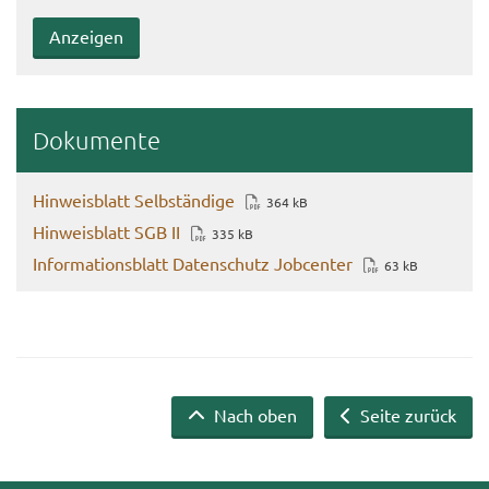
Do­ku­men­te
Hin­weis­blatt Selb­stän­di­ge
364 kB
Hin­weis­blatt SGB II
335 kB
In­for­ma­ti­ons­blatt Da­ten­schutz Job­cen­ter
63 kB
Nach oben
Seite zurück