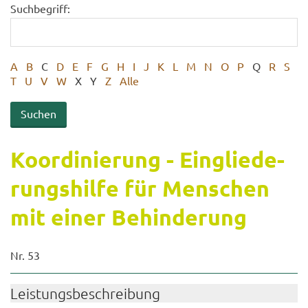
Suchbegriff:
A
B
C
D
E
F
G
H
I
J
K
L
M
N
O
P
Q
R
S
T
U
V
W
X
Y
Z
Alle
Ko­or­di­nie­rung - Ein­glie­de­
rungs­hil­fe für Men­schen
mit einer Be­hin­de­rung
Nr. 53
Leis­tungs­be­schrei­bung