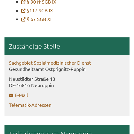
§ 90 ff SGB IX
§117 SGB IX
§ 67 SGB XII
Zu­stän­di­ge Stel­le
Sach­ge­biet So­zi­al­me­di­zi­ni­scher Dienst
Ge­sund­heits­amt Ostprignitz-​Ruppin
Neu­städ­ter Stra­ße 13
DE-​16816 Neu­rup­pin
E-​Mail
Telematik-​Adressen
Teil­ha­be­zen­trum Neu­rup­pin