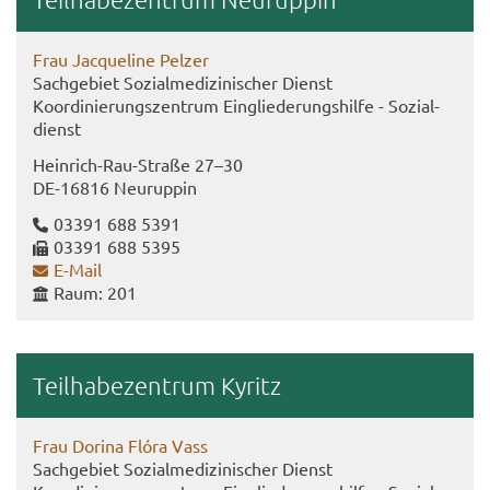
Frau Jac­que­line Pel­zer
Sach­ge­biet So­zi­al­me­di­zi­ni­scher Dienst
Ko­or­di­nie­rungs­zen­trum Ein­glie­de­rungs­hil­fe - So­zi­al­
dienst
Heinrich-​Rau-Straße 27–30
DE-​16816 Neu­rup­pin
03391 688 5391
03391 688 5395
E-​Mail
Raum: 201
Teil­ha­be­zen­trum Ky­ritz
Frau Do­ri­na Flóra Vass
Sach­ge­biet So­zi­al­me­di­zi­ni­scher Dienst