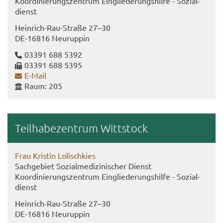
Ko­or­di­nie­rungs­zen­trum Ein­glie­de­rungs­hil­fe - So­zi­al­
dienst
Heinrich-​​Rau-​Straße 27–30
DE-​16816 Neu­rup­pin
03391 688 5392
03391 688 5395
E-​Mail
Raum: 205
Teil­ha­be­zen­trum Witt­stock
Frau Kris­tin Lo­lisch­kies
Sach­ge­biet So­zi­al­me­di­zi­ni­scher Dienst
Ko­or­di­nie­rungs­zen­trum Ein­glie­de­rungs­hil­fe - So­zi­al­
dienst
Heinrich-​Rau-Straße 27–30
DE-​16816 Neu­rup­pin