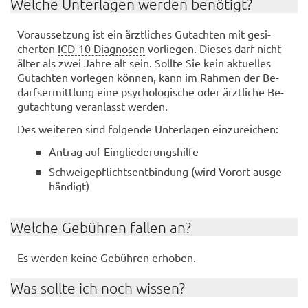
Wel­che Un­ter­la­gen wer­den be­nö­tigt?
Vor­aus­set­zung ist ein ärzt­li­ches Gut­ach­ten mit ge­si­
cher­ten
ICD-10 Diagnosen
vor­lie­gen. Die­ses darf nicht
älter als zwei Jahre alt sein. Soll­te Sie kein ak­tu­el­les
Gut­ach­ten vor­le­gen kön­nen, kann im Rah­men der Be­
darfs­er­mitt­lung eine psy­cho­lo­gi­sche oder ärzt­li­che Be­
gut­ach­tung ver­an­lasst wer­den.
Des wei­te­ren sind fol­gen­de Un­ter­la­gen ein­zu­rei­chen:
An­trag auf Ein­glie­de­rungs­hil­fe
Schwei­ge­pflichts­ent­bin­dung (wird Vor­ort aus­ge­
hän­digt)
Wel­che Ge­büh­ren fal­len an?
Es wer­den keine Ge­büh­ren er­ho­ben.
Was soll­te ich noch wis­sen?