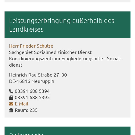
Leis­tungs­er­brin­gung au­ßer­halb des
Land­krei­ses
Herr Frie­der Schul­ze
Sach­ge­biet So­zi­al­me­di­zi­ni­scher Dienst
Ko­or­di­nie­rungs­zen­trum Ein­glie­de­rungs­hil­fe - So­zi­al­
dienst
Heinrich-​Rau-Straße 27–30
DE-​16816 Neu­rup­pin
03391 688 5394
03391 688 5395
E-​Mail
Raum: 235