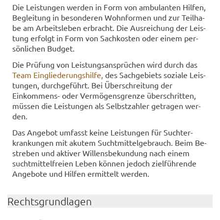
Die Leis­tun­gen wer­den in Form von am­bu­lan­ten Hil­fen,
Be­glei­tung in be­son­de­ren Wohn­for­men und zur Teil­ha­
be am Ar­beits­le­ben er­bracht. Die Aus­rei­chung der Leis­
tung er­folgt in Form von Sach­kos­ten oder einem per­
sön­li­chen Bud­get.
Die Prü­fung von Leis­tungs­an­sprü­chen wird durch das
Team Ein­glie­de­rungs­hil­fe,
des Sach­ge­biets so­zia­le Leis­
tun­gen, durch­ge­führt. Bei Über­schrei­tung der
Einkommens-​ oder Ver­mö­gens­gren­ze über­schrit­ten,
müs­sen die Leis­tun­gen als Selbst­zah­ler ge­tra­gen wer­
den.
Das An­ge­bot um­fasst keine Leis­tun­gen für Sucht­er­
kran­kun­gen mit aku­tem Sucht­mit­tel­ge­brauch. Beim Be­
stre­ben und ak­ti­ver Wil­lens­be­kun­dung nach einem
sucht­mit­tel­frei­en Leben kön­nen je­doch ziel­füh­ren­de
An­ge­bo­te und Hil­fen er­mit­telt wer­den.
Rechts­grund­la­gen