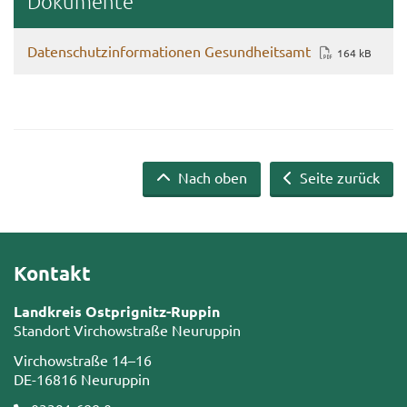
Do­ku­men­te
Da­ten­schutz­in­for­ma­tio­nen Ge­sund­heits­amt
164 kB
Nach oben
Seite zurück
Kontakt
Landkreis Ostprignitz-Ruppin
Standort Virchowstraße Neuruppin
Virchowstraße 14–16
DE-16816 Neuruppin