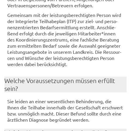
Ver­trau­ens­per­so­nen/Be­treu­ern er­fol­gen.
Ge­mein­sam mit der leis­tungs­be­rech­tig­ten Per­son wird
der In­te­grier­te Teil­ha­be­plan (ITP) zur ziel- und per­so­
nen­zen­trier­ten Be­darfs­er­mitt­lung er­stellt. An­schlie­
ßend er­folgt durch die je­wei­li­gen Mit­ar­bei­ter*innen
des Ko­or­di­nie­rungs­zen­trums, eine fach­li­che Be­ra­tung
zum er­mit­tel­ten Be­darf sowie die Aus­wahl ge­eig­ne­ter
Leis­tungs­an­ge­bo­te in un­se­rem Land­kreis. Die Res­sour­
cen und Wün­sche der leis­tungs­be­rech­tig­ten Per­son
wer­den dabei be­rück­sich­tigt.
Wel­che Vor­aus­set­zun­gen müs­sen er­füllt
sein?
Sie lei­den an einer we­sent­li­chen Be­hin­de­rung, die
Ihnen die Teil­ha­be in­ner­halb der Ge­sell­schaft er­schwert
bzw. un­mög­lich macht. Die­ser Be­fund soll­te durch eine
ärzt­li­chen Dia­gno­se be­grün­det wer­den.