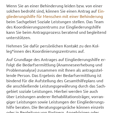
Wenn Sie an einer Be­hin­de­rung lei­den bzw. von einer
sol­chen be­droht sind, kön­nen Sie einen An­trag auf
Ein­
glie­de­rungs­hil­fe für Men­schen mit einer Be­hin­de­rung
beim Sach­ge­biet So­zia­le Leis­tun­gen stel­len. Das Team
des Ko­or­di­nie­rungs­zen­trums zur Ein­glie­de­rungs­hil­fe
kann Sie beim An­trags­pro­zess be­ra­tend und be­glei­tend
un­ter­stüt­zen.
Neh­men Sie dafür per­sön­li­chen Kon­takt zu den Kol­
leg*innen des Ko­or­di­nie­rungs­zen­trums auf.
Auf Grund­la­ge des An­tra­ges auf Ein­glie­de­rungs­hil­fe er­
folgt die Be­darfs­er­mitt­lung (Ana­mne­se­er­he­bung und
Pro­blem­ana­ly­se) zu­sam­men mit Ihnen als an­trags­stel­
len­de Per­son. Das Er­geb­nis der Be­darfs­er­mitt­lung ist
bin­dend für die Auf­stel­lung des Ge­samt­hil­fe­plans und
die an­schlie­ßen­de Leis­tungs­ge­wäh­rung durch das Sach­
ge­biet so­zia­le Leis­tun­gen. Hier­bei wer­den Sie auch
über Leis­tun­gen an­de­rer Re­ha­bi­li­ta­ti­ons­trä­ger, vor­ran­
gi­ger Leis­tun­gen sowie Leis­tun­gen der Ein­glie­de­rungs­
hil­fe be­ra­ten. Die Be­ra­tungs­ge­sprä­che kön­nen ein­zeln
oder in Be­glei­tung von Part­nern, An­ge­hö­ri­gen oder