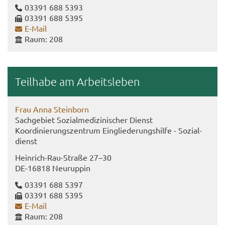
03391 688 5393
03391 688 5395
E-​Mail
Raum: 208
Teil­ha­be am Ar­beits­le­ben
Frau Anna Stein­born
Sach­ge­biet So­zi­al­me­di­zi­ni­scher Dienst
Ko­or­di­nie­rungs­zen­trum Ein­glie­de­rungs­hil­fe - So­zi­al­
dienst
Heinrich-​Rau-Straße 27–30
DE-​16818 Neu­rup­pin
03391 688 5397
03391 688 5395
E-​Mail
Raum: 208