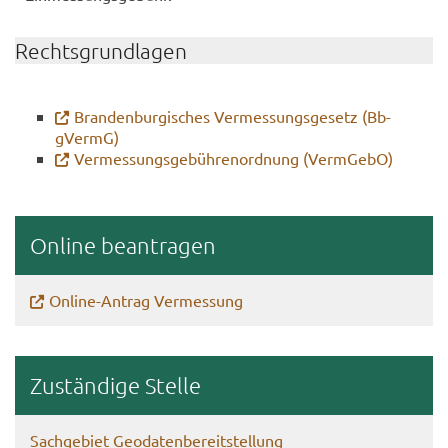
Rechts­grund­la­gen
Bran­den­bur­gi­sches Ver­mes­sungs­ge­setz (Bb­
gVermG)
Ver­mes­sungs­ge­büh­ren­ord­nung (Verm­Ge­bO)
On­line be­an­tra­gen
Online-​Antrag Ver­mes­sung
Zu­stän­di­ge Stel­le
Sach­ge­biet Geo­da­ten­be­reit­stel­lung