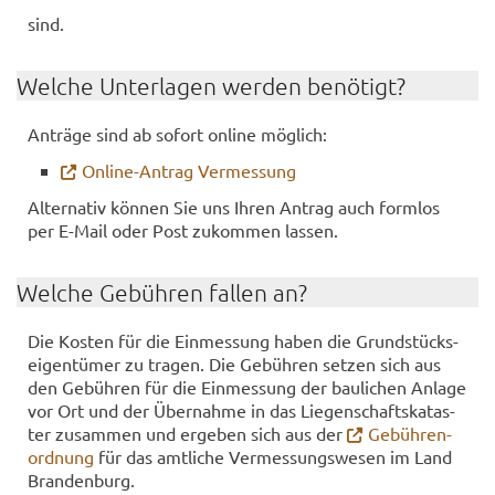
sind.
Wel­che Un­ter­la­gen wer­den be­nö­tigt?
An­trä­ge sind ab so­fort on­line mög­lich:
Online-​Antrag Ver­mes­sung
Al­ter­na­tiv kön­nen Sie uns Ihren An­trag auch form­los
per E-​Mail oder Post zu­kom­men las­sen.
Wel­che Ge­büh­ren fal­len an?
Die Kos­ten für die Ein­mes­sung haben die Grund­stücks­
ei­gen­tü­mer zu tra­gen. Die Ge­büh­ren set­zen sich aus
den Ge­büh­ren für die Ein­mes­sung der bau­li­chen An­la­ge
vor Ort und der Über­nah­me in das Lie­gen­schafts­ka­tas­
ter zu­sam­men und er­ge­ben sich aus der
Ge­büh­ren­
ord­nung
für das amt­li­che Ver­mes­sungs­we­sen im Land
Bran­den­burg.