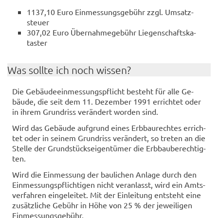
1137,10 Euro Ein­mes­sungs­ge­bühr zzgl. Um­satz­
steu­er
307,02 Euro Über­nah­me­ge­bühr Lie­gen­schafts­ka­
tas­ter
Was soll­te ich noch wis­sen?
Die Ge­bäu­de­ein­mes­sungs­pflicht be­steht für alle Ge­
bäu­de, die seit dem 11. De­zem­ber 1991 er­rich­tet oder
in ihrem Grund­riss ver­än­dert wor­den sind.
Wird das Ge­bäu­de auf­grund eines Erb­bau­rech­tes er­rich­
tet oder in sei­nem Grund­riss ver­än­dert, so tre­ten an die
Stel­le der Grund­stücks­ei­gen­tü­mer die Erb­bau­be­rech­tig­
ten.
Wird die Ein­mes­sung der bau­li­chen An­la­ge durch den
Ein­mes­sungs­pflich­ti­gen nicht ver­an­lasst, wird ein Amts­
ver­fah­ren ein­ge­lei­tet. Mit der Ein­lei­tung ent­steht eine
zu­sätz­li­che Ge­bühr in Höhe von 25 % der je­wei­li­gen
Ein­mes­sungs­ge­bühr.