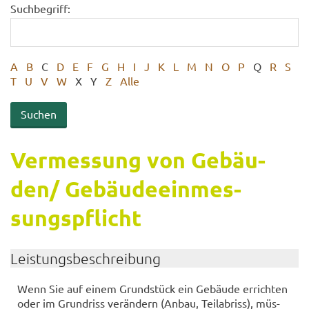
Suchbegriff:
A
B
C
D
E
F
G
H
I
J
K
L
M
N
O
P
Q
R
S
T
U
V
W
X
Y
Z
Alle
Ver­mes­sung von Ge­bäu­
den/ Ge­bäu­de­ein­mes­
sungs­pflicht
Leis­tungs­be­schrei­bung
Wenn Sie auf einem Grund­stück ein Ge­bäu­de er­rich­ten
oder im Grund­riss ver­än­dern (Anbau, Teil­ab­riss), müs­