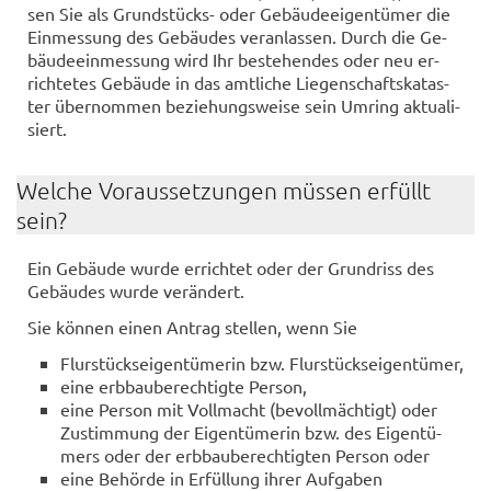
sen Sie als Grundstücks-​ oder Ge­bäu­de­ei­gen­tü­mer die
Ein­mes­sung des Ge­bäu­des ver­an­las­sen. Durch die Ge­
bäu­de­ein­mes­sung wird Ihr be­stehen­des oder neu er­
rich­te­tes Ge­bäu­de in das amt­li­che Lie­gen­schafts­ka­tas­
ter über­nom­men be­zie­hungs­wei­se sein Um­ring ak­tua­li­
siert.
Wel­che Vor­aus­set­zun­gen müs­sen er­füllt
sein?
Ein Ge­bäu­de wurde er­rich­tet oder der Grund­riss des
Ge­bäu­des wurde ver­än­dert.
Sie kön­nen einen An­trag stel­len, wenn Sie
Flur­stücks­ei­gen­tü­me­rin bzw. Flur­stücks­ei­gen­tü­mer,
eine erb­bau­be­rech­tig­te Per­son,
eine Per­son mit Voll­macht (be­voll­mäch­tigt) oder
Zu­stim­mung der Ei­gen­tü­me­rin bzw. des Ei­gen­tü­
mers oder der erb­bau­be­rech­tig­ten Per­son oder
eine Be­hör­de in Er­fül­lung ihrer Auf­ga­ben