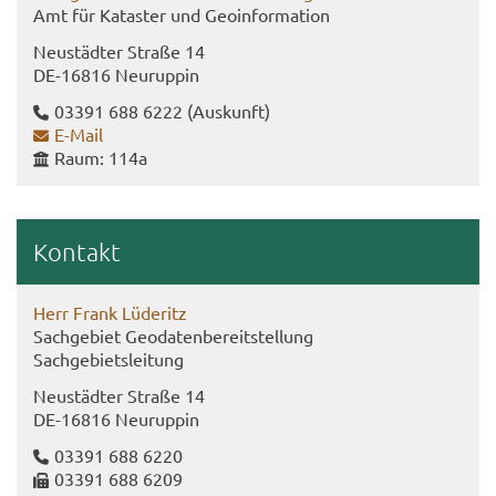
Amt für Ka­tas­ter und Geo­in­for­ma­ti­on
Neu­städ­ter Stra­ße 14
DE-​16816 Neu­rup­pin
03391 688 6222
(Aus­kunft)
E-​Mail
Raum: 114a
Kon­takt
Herr Frank Lü­de­ritz
Sach­ge­biet Geo­da­ten­be­reit­stel­lung
Sach­ge­biets­lei­tung
Neu­städ­ter Stra­ße 14
DE-​16816 Neu­rup­pin
03391 688 6220
03391 688 6209