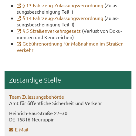
§ 13 Fahrzeug-​Zulassungsverordnung
(Zu­las­
sungs­be­schei­ni­gung Teil I)
§ 14 Fahrzeug-​Zulassungsverordnung
(Zu­las­
sungs­be­schei­ni­gung Teil II)
§ 5 Stra­ßen­ver­kehrs­ge­setz
(Ver­lust von Do­ku­
men­ten und Kenn­zei­chen)
Ge­büh­ren­ord­nung für Maß­nah­men im Stra­ßen­
ver­kehr
Zu­stän­di­ge Stel­le
Team Zu­las­sungs­be­hör­de
Amt für öf­fent­li­che Si­cher­heit und Ver­kehr
Heinrich-​Rau-Straße 27–30
DE-​16816 Neu­rup­pin
E-​Mail