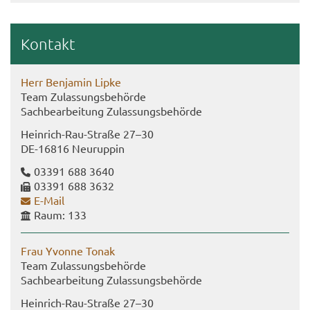
Kon­takt
Herr Ben­ja­min Lipke
Team Zu­las­sungs­be­hör­de
Sach­be­ar­bei­tung Zu­las­sungs­be­hör­de
Heinrich-​Rau-Straße 27–30
DE-​16816 Neu­rup­pin
03391 688 3640
03391 688 3632
E-​Mail
Raum: 133
Frau Yvonne Tonak
Team Zu­las­sungs­be­hör­de
Sach­be­ar­bei­tung Zu­las­sungs­be­hör­de
Heinrich-​Rau-Straße 27–30