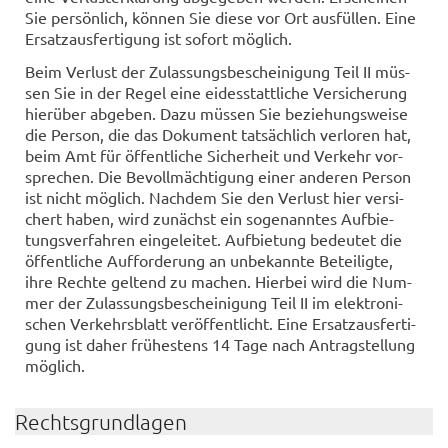
Sie per­sön­lich, kön­nen Sie diese vor Ort aus­fül­len. Eine
Er­satz­aus­fer­ti­gung ist so­fort mög­lich.
Beim Ver­lust der Zu­las­sungs­be­schei­ni­gung Teil II müs­
sen Sie in der Regel eine ei­des­statt­li­che Ver­si­che­rung
hier­über ab­ge­ben. Dazu müs­sen Sie be­zie­hungs­wei­se
die Per­son, die das Do­ku­ment tat­säch­lich ver­lo­ren hat,
beim Amt für öf­fent­li­che Si­cher­heit und Ver­kehr vor­
spre­chen. Die Be­voll­mäch­ti­gung einer an­de­ren Per­son
ist nicht mög­lich. Nach­dem Sie den Ver­lust hier ver­si­
chert haben, wird zu­nächst ein so­ge­nann­tes Auf­bie­
tungs­ver­fah­ren ein­ge­lei­tet. Auf­bie­tung be­deu­tet die
öf­fent­li­che Auf­for­de­rung an un­be­kann­te Be­tei­lig­te,
ihre Rech­te gel­tend zu ma­chen. Hier­bei wird die Num­
mer der Zu­las­sungs­be­schei­ni­gung Teil II im elek­tro­ni­
schen Ver­kehrs­blatt ver­öf­fent­licht. Eine Er­satz­aus­fer­ti­
gung ist daher frü­hes­tens 14 Tage nach An­trag­stel­lung
mög­lich.
Rechts­grund­la­gen