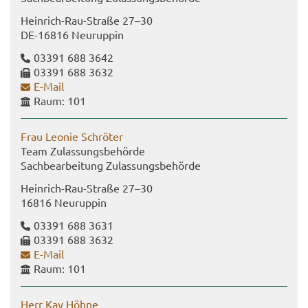
Heinrich-​Rau-Straße 27–30
DE-​16816 Neu­rup­pin
03391 688 3642
03391 688 3632
E-​Mail
Raum: 101
Frau Leo­nie Schrö­ter
Team Zu­las­sungs­be­hör­de
Sach­be­ar­bei­tung Zu­las­sungs­be­hör­de
Heinrich-​​Rau-​Straße 27–30
16816 Neu­rup­pin
03391 688 3631
03391 688 3632
E-​Mail
Raum: 101
Herr Kay Höhne