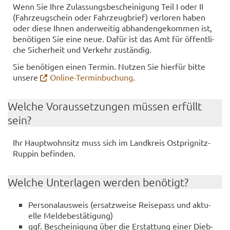
Wenn Sie Ihre Zu­las­sungs­be­schei­ni­gung Teil I oder II
(Fahr­zeug­schein oder Fahr­zeug­brief) ver­lo­ren haben
oder diese Ihnen an­der­wei­tig ab­han­den­ge­kom­men ist,
be­nö­ti­gen Sie eine neue. Dafür ist das Amt für öf­fent­li­
che Si­cher­heit und Ver­kehr zu­stän­dig.
Sie be­nö­ti­gen einen Ter­min. Nut­zen Sie hier­für bitte
un­se­re
Online-​Terminbuchung
.
Wel­che Vor­aus­set­zun­gen müs­sen er­füllt
sein?
Ihr Haupt­wohn­sitz muss sich im Land­kreis Ostprignitz-​
Ruppin be­fin­den.
Wel­che Un­ter­la­gen wer­den be­nö­tigt?
Per­so­nal­aus­weis (er­satz­wei­se Rei­se­pass und ak­tu­
el­le Mel­de­be­stä­ti­gung)
ggf. Be­schei­ni­gung über die Er­stat­tung einer Dieb­