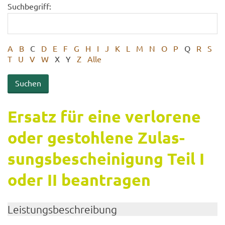
Suchbegriff:
A
B
C
D
E
F
G
H
I
J
K
L
M
N
O
P
Q
R
S
T
U
V
W
X
Y
Z
Alle
Er­satz für eine ver­lo­re­ne
oder ge­stoh­le­ne Zu­las­
sungs­be­schei­ni­gung Teil I
oder II be­an­tra­gen
Leis­tungs­be­schrei­bung