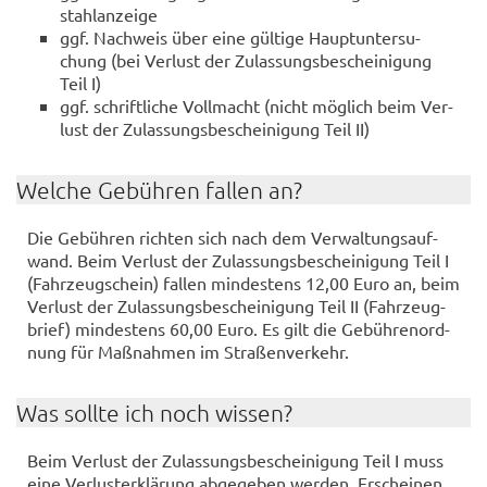
stahl­an­zei­ge
ggf. Nach­weis über eine gül­ti­ge Haupt­un­ter­su­
chung (bei Ver­lust der Zu­las­sungs­be­schei­ni­gung
Teil I)
ggf. schrift­li­che Voll­macht (nicht mög­lich beim Ver­
lust der Zu­las­sungs­be­schei­ni­gung Teil II)
Wel­che Ge­büh­ren fal­len an?
Die Ge­büh­ren rich­ten sich nach dem Ver­wal­tungs­auf­
wand. Beim Ver­lust der Zu­las­sungs­be­schei­ni­gung Teil I
(Fahr­zeug­schein) fal­len min­des­tens 12,00 Euro an, beim
Ver­lust der Zu­las­sungs­be­schei­ni­gung Teil II (Fahr­zeug­
brief) min­des­tens 60,00 Euro. Es gilt die Ge­büh­ren­ord­
nung für Maß­nah­men im Stra­ßen­ver­kehr.
Was soll­te ich noch wis­sen?
Beim Ver­lust der Zu­las­sungs­be­schei­ni­gung Teil I muss
eine Ver­lust­er­klä­rung ab­ge­ge­ben wer­den. Er­schei­nen