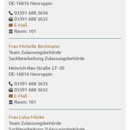
DE-​16816 Neu­rup­pin
03391 688 3636
03391 688 3632
E-​Mail
Raum: 101
Frau Mi­chel­le Bech­mann
Team Zu­las­sungs­be­hör­de
Sach­be­ar­bei­tung Zu­las­sungs­be­hör­de
Heinrich-​Rau-Straße 27–30
DE-​16816 Neu­rup­pin
03391 688 3635
03391 688 3632
E-​Mail
Raum: 101
Frau Luisa Mücke
Team Zu­las­sungs­be­hör­de
Sach­be­ar­bei­tung Zu­las­sungs­be­hör­de